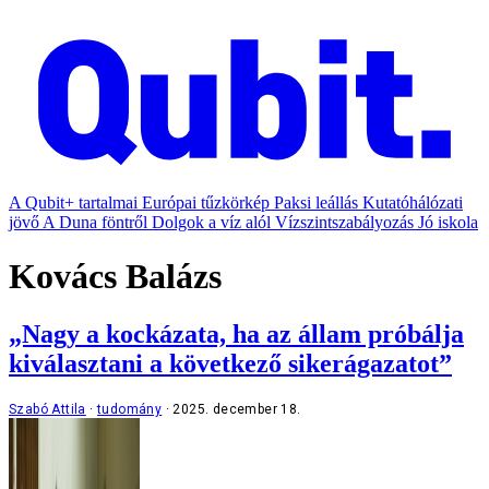
A Qubit+ tartalmai
Európai tűzkörkép
Paksi leállás
Kutatóhálózati
jövő
A Duna föntről
Dolgok a víz alól
Vízszintszabályozás
Jó iskola
Kovács Balázs
„Nagy a kockázata, ha az állam próbálja
kiválasztani a következő sikerágazatot”
Szabó Attila
tudomány
2025. december 18.