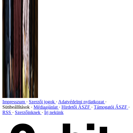
Impresszum
Szerzői jogok
Adatvédelmi nyilatkozat
Sütibeállítások
Médiaajánlat
Hirdetői ÁSZF
Támogatói ÁSZF
RSS
Szerzőinknek
Írj nekünk