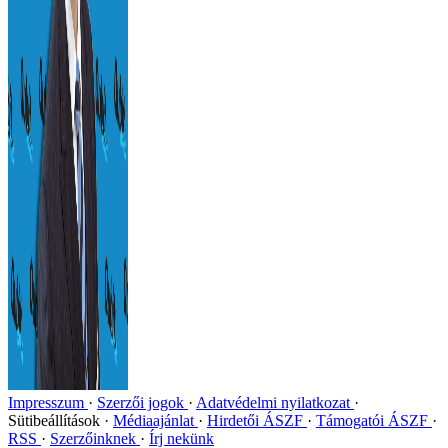
Impresszum
Szerzői jogok
Adatvédelmi nyilatkozat
Sütibeállítások
Médiaajánlat
Hirdetői ÁSZF
Támogatói ÁSZF
RSS
Szerzőinknek
Írj nekünk