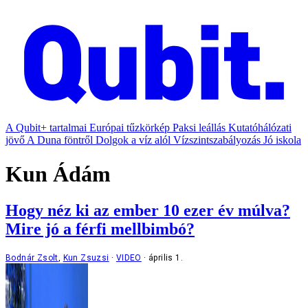
A Qubit+ tartalmai
Európai tűzkörkép
Paksi leállás
Kutatóhálózati
jövő
A Duna föntről
Dolgok a víz alól
Vízszintszabályozás
Jó iskola
Kun Ádám
Hogy néz ki az ember 10 ezer év múlva?
Mire jó a férfi mellbimbó?
Bodnár Zsolt
,
Kun Zsuzsi
VIDEO
április 1.