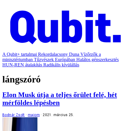
A Qubit+ tartalmai
Rekordalacsony Duna
Vízőrzők a
minisztériumban
Tűzvészek Európában
Halálos génszerkesztés
HUN-REN átalakítás
Radikális kívülállás
lángszóró
Elon Musk útja a teljes őrület felé, hét
mérföldes lépésben
Bodnár Zsolt
majom
2021. március 25.