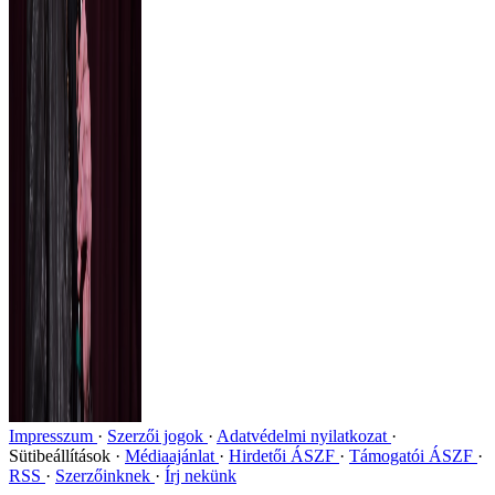
Impresszum
Szerzői jogok
Adatvédelmi nyilatkozat
Sütibeállítások
Médiaajánlat
Hirdetői ÁSZF
Támogatói ÁSZF
RSS
Szerzőinknek
Írj nekünk