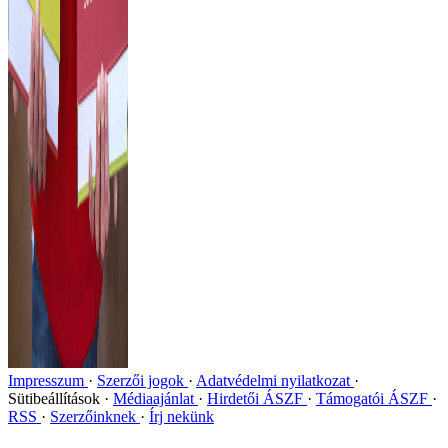
Impresszum
Szerzői jogok
Adatvédelmi nyilatkozat
Sütibeállítások
Médiaajánlat
Hirdetői ÁSZF
Támogatói ÁSZF
RSS
Szerzőinknek
Írj nekünk