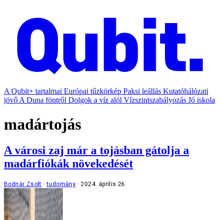
A Qubit+ tartalmai
Európai tűzkörkép
Paksi leállás
Kutatóhálózati
jövő
A Duna föntről
Dolgok a víz alól
Vízszintszabályozás
Jó iskola
madártojás
A városi zaj már a tojásban gátolja a
madárfiókák növekedését
Bodnár Zsolt
tudomány
2024. április 26.