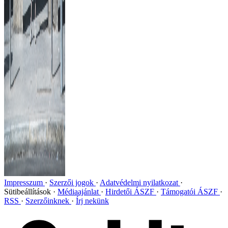
Impresszum
Szerzői jogok
Adatvédelmi nyilatkozat
Sütibeállítások
Médiaajánlat
Hirdetői ÁSZF
Támogatói ÁSZF
RSS
Szerzőinknek
Írj nekünk