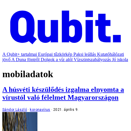
A Qubit+ tartalmai
Európai tűzkörkép
Paksi leállás
Kutatóhálózati
jövő
A Duna föntről
Dolgok a víz alól
Vízszintszabályozás
Jó iskola
mobiladatok
A húsvéti készülődés izgalma elnyomta a
vírustól való félelmet Magyarországon
Sándor László
koronavírus
2021. április 9.