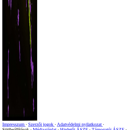
Impresszum
Szerzői jogok
Adatvédelmi nyilatkozat
Sütibeállítások
Médiaajánlat
Hirdetői ÁSZF
Támogatói ÁSZF