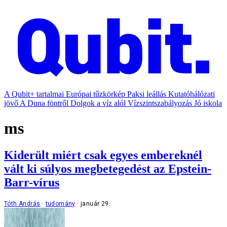
A Qubit+ tartalmai
Európai tűzkörkép
Paksi leállás
Kutatóhálózati
jövő
A Duna föntről
Dolgok a víz alól
Vízszintszabályozás
Jó iskola
ms
Kiderült miért csak egyes embereknél
vált ki súlyos megbetegedést az Epstein-
Barr-vírus
Tóth András
tudomány
január 29.