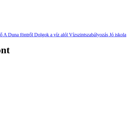
vő
A Duna föntről
Dolgok a víz alól
Vízszintszabályozás
Jó iskola
ont