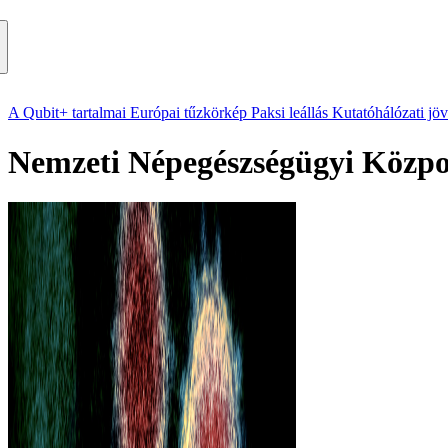
A Qubit+ tartalmai
Európai tűzkörkép
Paksi leállás
Kutatóhálózati jö
Nemzeti Népegészségügyi Közp