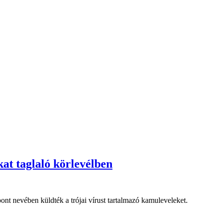
at taglaló körlevélben
t nevében küldték a trójai vírust tartalmazó kamuleveleket.