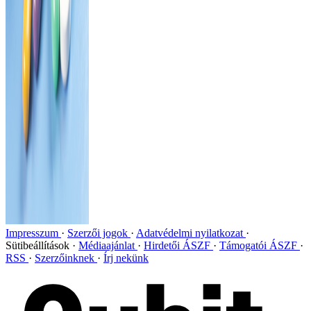
Impresszum
Szerzői jogok
Adatvédelmi nyilatkozat
Sütibeállítások
Médiaajánlat
Hirdetői ÁSZF
Támogatói ÁSZF
RSS
Szerzőinknek
Írj nekünk