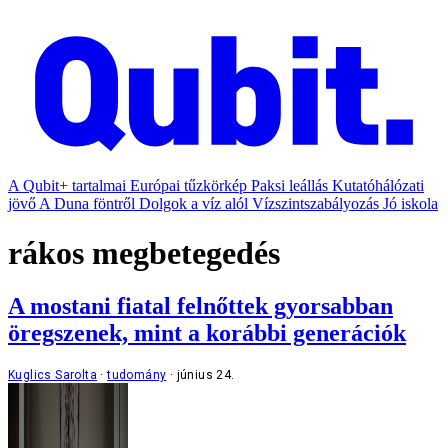
A Qubit+ tartalmai
Európai tűzkörkép
Paksi leállás
Kutatóhálózati
jövő
A Duna föntről
Dolgok a víz alól
Vízszintszabályozás
Jó iskola
rákos megbetegedés
A mostani fiatal felnőttek gyorsabban
öregszenek, mint a korábbi generációk
Kuglics Sarolta
tudomány
június 24.