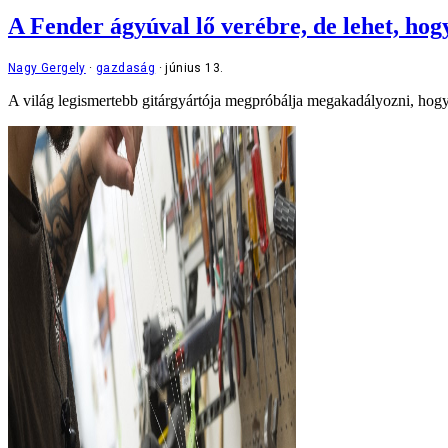
A Fender ágyúval lő verébre, de lehet, hog
Nagy Gergely
gazdaság
június 13.
A világ legismertebb gitárgyártója megpróbálja megakadályozni, hogy m