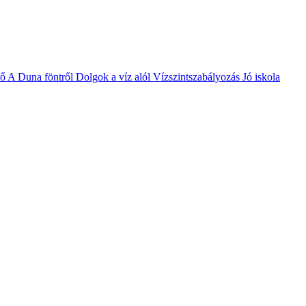
vő
A Duna föntről
Dolgok a víz alól
Vízszintszabályozás
Jó iskola