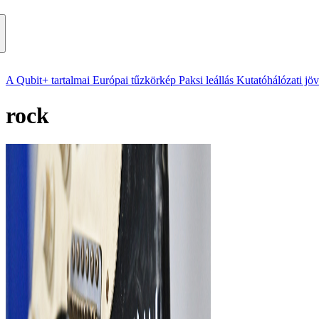
A Qubit+ tartalmai
Európai tűzkörkép
Paksi leállás
Kutatóhálózati jö
rock