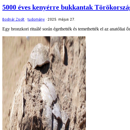
5000 éves kenyérre bukkantak Törökországb
Bodnár Zsolt
tudomány
2025. május 27.
Egy bronzkori rituálé során égethették és temethették el az anatóliai ő