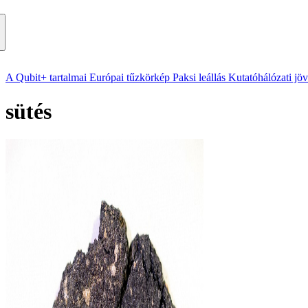
A Qubit+ tartalmai
Európai tűzkörkép
Paksi leállás
Kutatóhálózati jö
sütés