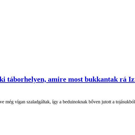
aki táborhelyen, amire most bukkantak rá I
éve még vígan szaladgáltak, így a beduinoknak bőven jutott a tojásukból