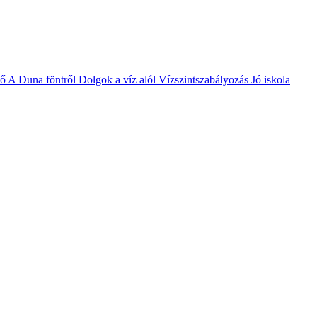
vő
A Duna föntről
Dolgok a víz alól
Vízszintszabályozás
Jó iskola