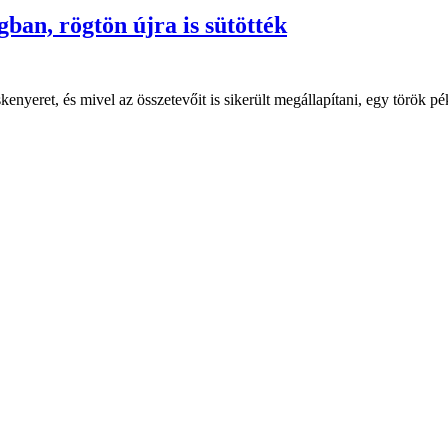
an, rögtön újra is sütötték
skenyeret, és mivel az összetevőit is sikerült megállapítani, egy török p