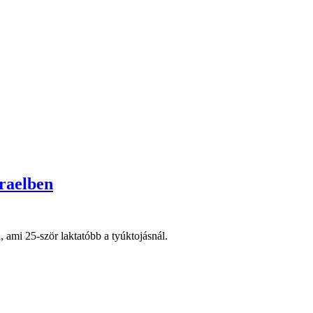
zraelben
, ami 25-ször laktatóbb a tyúktojásnál.