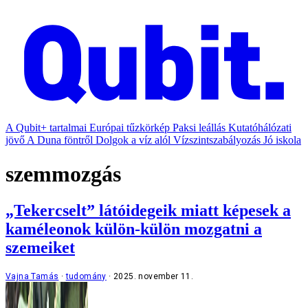
A Qubit+ tartalmai
Európai tűzkörkép
Paksi leállás
Kutatóhálózati
jövő
A Duna föntről
Dolgok a víz alól
Vízszintszabályozás
Jó iskola
szemmozgás
„Tekercselt” látóidegeik miatt képesek a
kaméleonok külön-külön mozgatni a
szemeiket
Vajna Tamás
tudomány
2025. november 11.