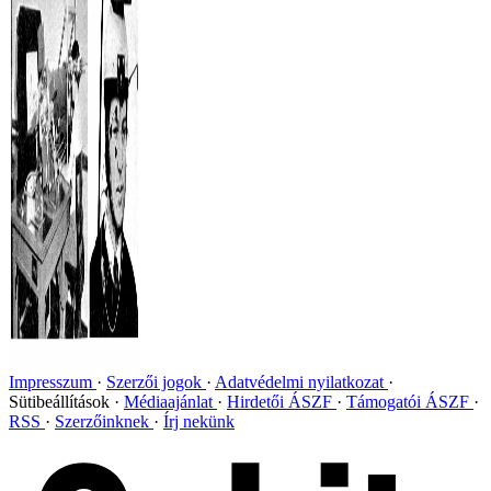
Impresszum
Szerzői jogok
Adatvédelmi nyilatkozat
Sütibeállítások
Médiaajánlat
Hirdetői ÁSZF
Támogatói ÁSZF
RSS
Szerzőinknek
Írj nekünk