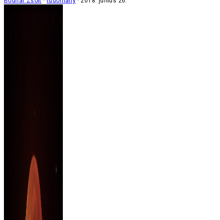
Bodnár Zsolt
tudomány
2018. június 26.