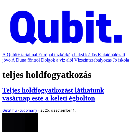
A Qubit+ tartalmai
Európai tűzkörkép
Paksi leállás
Kutatóhálózati
jövő
A Duna föntről
Dolgok a víz alól
Vízszintszabályozás
Jó iskola
teljes holdfogyatkozás
Teljes holdfogyatkozást láthatunk
vasárnap este a keleti égbolton
Qubit.hu
tudomány
2025. szeptember 1.