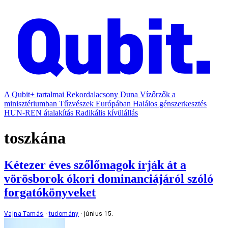
A Qubit+ tartalmai
Rekordalacsony Duna
Vízőrzők a
minisztériumban
Tűzvészek Európában
Halálos génszerkesztés
HUN-REN átalakítás
Radikális kívülállás
toszkána
Kétezer éves szőlőmagok írják át a
vörösborok ókori dominanciájáról szóló
forgatókönyveket
Vajna Tamás
tudomány
június 15.