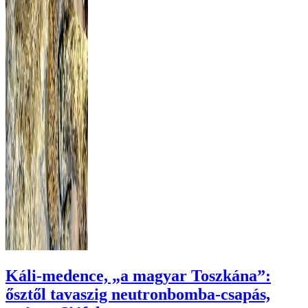
Káli-medence, „a magyar Toszkána”:
ősztől tavaszig neutronbomba-csapás,