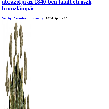
ábrázolja az 1840-ben talált etruszk
bronzlámpás
Bellágh Benedek
tudomány
2024. április 10.