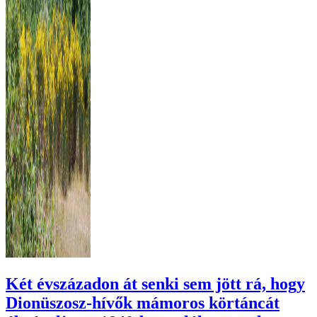
Két évszázadon át senki sem jött rá, hogy
Dionüszosz-hívők mámoros körtáncát