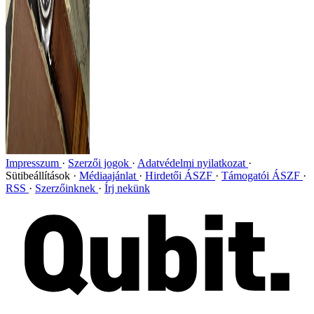
Impresszum
Szerzői jogok
Adatvédelmi nyilatkozat
Sütibeállítások
Médiaajánlat
Hirdetői ÁSZF
Támogatói ÁSZF
RSS
Szerzőinknek
Írj nekünk