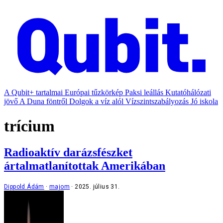
A Qubit+ tartalmai
Európai tűzkörkép
Paksi leállás
Kutatóhálózati
jövő
A Duna föntről
Dolgok a víz alól
Vízszintszabályozás
Jó iskola
trícium
Radioaktív darázsfészket
ártalmatlanítottak Amerikában
Dippold Ádám
majom
2025. július 31.