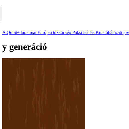
A Qubit+ tartalmai
Európai tűzkörkép
Paksi leállás
Kutatóhálózati jö
y generáció