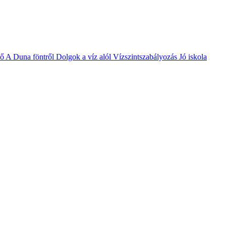
vő
A Duna föntről
Dolgok a víz alól
Vízszintszabályozás
Jó iskola