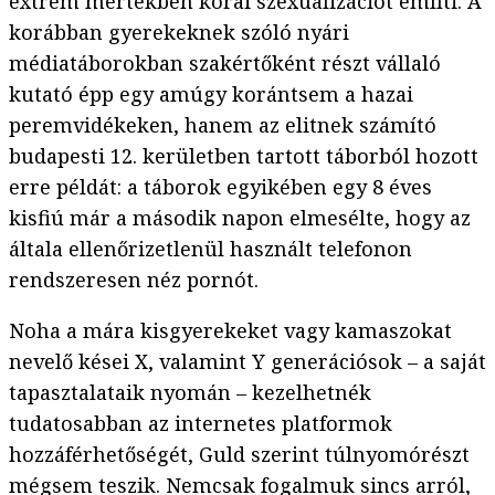
extrém mértékben korai szexualizációt említi. A
korábban gyerekeknek szóló nyári
médiatáborokban szakértőként részt vállaló
kutató épp egy amúgy korántsem a hazai
peremvidékeken, hanem az elitnek számító
budapesti 12. kerületben tartott táborból hozott
erre példát: a táborok egyikében egy 8 éves
kisfiú már a második napon elmesélte, hogy az
általa ellenőrizetlenül használt telefonon
rendszeresen néz pornót.
Noha a mára kisgyerekeket vagy kamaszokat
nevelő kései X, valamint Y generációsok – a saját
tapasztalataik nyomán – kezelhetnék
tudatosabban az internetes platformok
hozzáférhetőségét, Guld szerint túlnyomórészt
mégsem teszik. Nemcsak fogalmuk sincs arról,