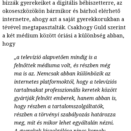
bízzák gyerekeiket a digitális bébiszetterre, az
okoseszközökön bármikor és bárhol elérhető
internetre, ahogy azt a saját gyerekkorukban a
tévével megtapasztalták. Csakhogy Guld szerint
a két médium között óriási a különbség abban,
hogy
„a televízió alapvetően mindig is a
felnőttek médiuma volt, és részben még
ma is az. Nemcsak abban különbözik az
internetes platformoktól, hogy a televíziós
tartalmakat professzionális keretek között
gyártják felnőtt emberek, hanem abban is,
hogy részben a tartalomszolgáltatók,
részben a törvényi szabályozás határozza
meg, mit és mikor lehet egyáltalán nézni.
A gyerekek kiszolgálása nincs komoly