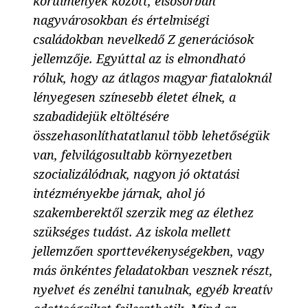
körülmények között, elsősorban
nagyvárosokban és értelmiségi
családokban nevelkedő Z generációsok
jellemzője. Egyúttal az is elmondható
róluk, hogy az átlagos magyar fiataloknál
lényegesen színesebb életet élnek, a
szabadidejük eltöltésére
összehasonlíthatatlanul több lehetőségük
van, felvilágosultabb környezetben
szocializálódnak, nagyon jó oktatási
intézményekbe járnak, ahol jó
szakemberektől szerzik meg az élethez
szükséges tudást. Az iskola mellett
jellemzően sporttevékenységekben, vagy
más önkéntes feladatokban vesznek részt,
nyelvet és zenélni tanulnak, egyéb kreatív