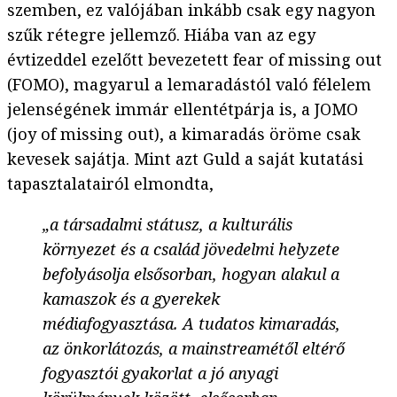
szemben, ez valójában inkább csak egy nagyon
szűk rétegre jellemző. Hiába van az egy
évtizeddel ezelőtt bevezetett fear of missing out
(FOMO), magyarul a lemaradástól való félelem
jelenségének immár ellentétpárja is, a JOMO
(joy of missing out), a kimaradás öröme csak
kevesek sajátja. Mint azt Guld a saját kutatási
tapasztalatairól elmondta,
„a társadalmi státusz, a kulturális
környezet és a család jövedelmi helyzete
befolyásolja elsősorban, hogyan alakul a
kamaszok és a gyerekek
médiafogyasztása. A tudatos kimaradás,
az önkorlátozás, a mainstreamétől eltérő
fogyasztói gyakorlat a jó anyagi