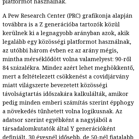
platformot használnak.
A Pew Research Center (PRC) grafikonja alapján
továbbra is a Z generációba tartozók közül
kerülnek ki a legnagyobb arányban azok, akik
legalább egy közösségi platformot használnak,
az utóbbi három évben ez az arány mégis,
mintha mérséklődött volna valamelyest: 90-ről
84 százalékra. Mindez azért lehet meghökkentő,
mert a feltételezett csökkenést a covidjárvány
miatt világszerte bevezetett közösségi
távolságtartás időszakára kalkulálták, amikor
pedig minden emberi számítás szerint épphogy
a növekedés tűnhetett volna logikusnak. Az
adatsor szerint egyébként a nagyjából a
társadalomkutatók által Y generációként
definiált, 30 évesnél idősebb, de 50-nél fiatalabb