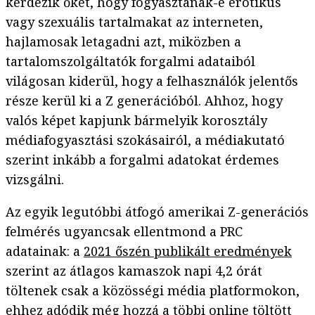
kérdezik őket, hogy fogyasztanak-e erotikus
vagy szexuális tartalmakat az interneten,
hajlamosak letagadni azt, miközben a
tartalomszolgáltatók forgalmi adataiból
világosan kiderül, hogy a felhasználók jelentős
része kerül ki a Z generációból. Ahhoz, hogy
valós képet kapjunk bármelyik korosztály
médiafogyasztási szokásairól, a médiakutató
szerint inkább a forgalmi adatokat érdemes
vizsgálni.
Az egyik legutóbbi átfogó amerikai Z-generációs
felmérés ugyancsak ellentmond a PRC
adatainak: a
2021 őszén publikált eredmények
szerint az átlagos kamaszok napi 4,2 órát
töltenek csak a közösségi média platformokon,
ehhez adódik még hozzá a többi online töltött