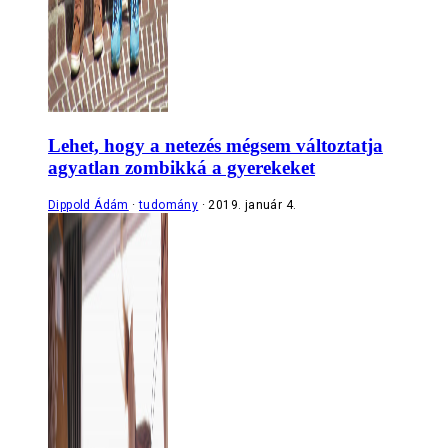
Lehet, hogy a netezés mégsem változtatja
agyatlan zombikká a gyerekeket
Dippold Ádám
tudomány
2019. január 4.