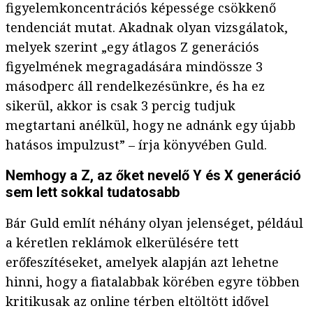
figyelemkoncentrációs képessége csökkenő
tendenciát mutat. Akadnak olyan vizsgálatok,
melyek szerint „egy átlagos Z generációs
figyelmének megragadására mindössze 3
másodperc áll rendelkezésünkre, és ha ez
sikerül, akkor is csak 3 percig tudjuk
megtartani anélkül, hogy ne adnánk egy újabb
hatásos impulzust” – írja könyvében Guld.
Nemhogy a Z, az őket nevelő Y és X generáció
sem lett sokkal tudatosabb
Bár Guld említ néhány olyan jelenséget, például
a kéretlen reklámok elkerülésére tett
erőfeszítéseket, amelyek alapján azt lehetne
hinni, hogy a fiatalabbak körében egyre többen
kritikusak az online térben eltöltött idővel