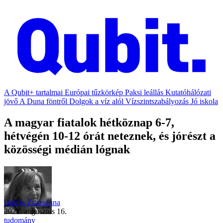
A Qubit+ tartalmai
Európai tűzkörkép
Paksi leállás
Kutatóhálózati
jövő
A Duna föntről
Dolgok a víz alól
Vízszintszabályozás
Jó iskola
A magyar fiatalok hétköznap 6-7,
hétvégén 10-12 órát neteznek, és jórészt a
közösségi médián lógnak
Balázs Zsuzsanna
2022. augusztus 16.
tudomány