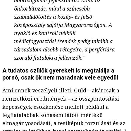
adottságaikat fejleszthetik. Mind az
önkorlátozás, mind a színesebb
szabadidőtöltés a közép- és felső
középosztály sajátja Magyarországon. A
nyakló és kontroll nélküli
médiafogyasztási trendek pedig inkább a
társadalom alsóbb rétegeire, a perifériára
szoruló fiatalokra jellemzők.”
A tudatos szülők gyerekeit is megtalálja a
pornó, csak ők nem maradnak vele egyedül
Ami ennek veszélyeit illeti, Guld – akárcsak a
nemzetközi eredmények – az összpontosítási
képességek csökkenése mellett például a
legfiatalabbak sohasem látott mértékű
elmagányosodását, a testképük torzulását és az