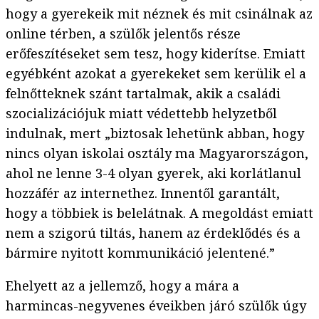
hogy a gyerekeik mit néznek és mit csinálnak az
online térben, a szülők jelentős része
erőfeszítéseket sem tesz, hogy kiderítse. Emiatt
egyébként azokat a gyerekeket sem kerülik el a
felnőtteknek szánt tartalmak, akik a családi
szocializációjuk miatt védettebb helyzetből
indulnak, mert „biztosak lehetünk abban, hogy
nincs olyan iskolai osztály ma Magyarországon,
ahol ne lenne 3-4 olyan gyerek, aki korlátlanul
hozzáfér az internethez. Innentől garantált,
hogy a többiek is belelátnak. A megoldást emiatt
nem a szigorú tiltás, hanem az érdeklődés és a
bármire nyitott kommunikáció jelentené.”
Ehelyett az a jellemző, hogy a mára a
harmincas-negyvenes éveikben járó szülők úgy