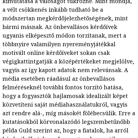
kimutatása a valóságot tükrözné. Mint mondja,
a vélt csökkenés inkább tudható be a
módszertan megkérdőjelezhetőségének, mint
bármi másnak. Az önbevallásos kérdőívek
ugyanis elképesztő módon torzítanak, mert a
többnyire valamilyen nyereményjátékkal
motivált online kérdőíveket sokan csak
végigkattintgatják a középértékeket megjelölve,
vagyis az így kapott adatok nem relevánsak. A
média esetében ráadásul az önbevallásos
felméréseknél további fontos torzító hatása,
hogy a fogyasztók hajlamosak idealizált képet
közvetíteni saját médiahasználatukról, vagyis
azt rendre alá-, míg másokét fölébecsülik. Erre a
kutatásokból körvonalazódó legszembetűnőbb
példa Guld szerint az, hogy a fiatalok, ha arról