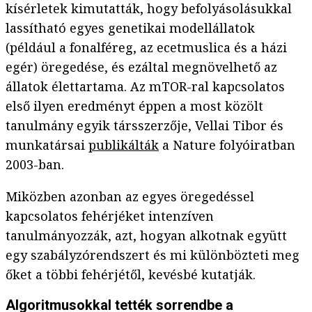
kísérletek kimutatták, hogy befolyásolásukkal
lassítható egyes genetikai modellállatok
(például a fonalféreg, az ecetmuslica és a házi
egér) öregedése, és ezáltal megnövelhető az
állatok élettartama. Az mTOR-ral kapcsolatos
első ilyen eredményt éppen a most közölt
tanulmány egyik társszerzője, Vellai Tibor és
munkatársai
publikálták
a Nature folyóiratban
2003-ban.
Miközben azonban az egyes öregedéssel
kapcsolatos fehérjéket intenzíven
tanulmányozzák, azt, hogyan alkotnak együtt
egy szabályzórendszert és mi különbözteti meg
őket a többi fehérjétől, kevésbé kutatják.
Algoritmusokkal tették sorrendbe a