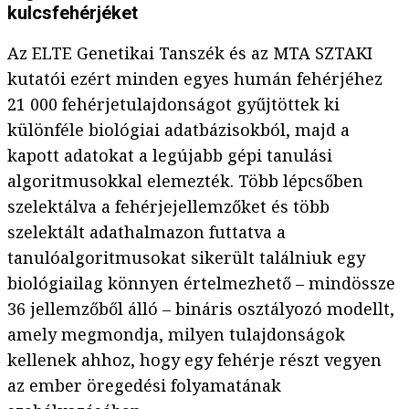
kulcsfehérjéket
Az ELTE Genetikai Tanszék és az MTA SZTAKI
kutatói ezért minden egyes humán fehérjéhez
21 000 fehérjetulajdonságot gyűjtöttek ki
különféle biológiai adatbázisokból, majd a
kapott adatokat a legújabb gépi tanulási
algoritmusokkal elemezték. Több lépcsőben
szelektálva a fehérjejellemzőket és több
szelektált adathalmazon futtatva a
tanulóalgoritmusokat sikerült találniuk egy
biológiailag könnyen értelmezhető – mindössze
36 jellemzőből álló – bináris osztályozó modellt,
amely megmondja, milyen tulajdonságok
kellenek ahhoz, hogy egy fehérje részt vegyen
az ember öregedési folyamatának