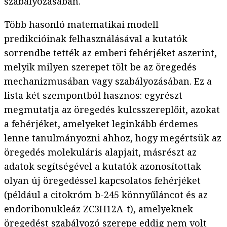
szabályozásában.
Több hasonló matematikai modell
predikcióinak felhasználásával a kutatók
sorrendbe tették az emberi fehérjéket aszerint,
melyik milyen szerepet tölt be az öregedés
mechanizmusában vagy szabályozásában. Ez a
lista két szempontból hasznos: egyrészt
megmutatja az öregedés kulcsszereplőit, azokat
a fehérjéket, amelyeket leginkább érdemes
lenne tanulmányozni ahhoz, hogy megértsük az
öregedés molekuláris alapjait, másrészt az
adatok segítségével a kutatók azonosítottak
olyan új öregedéssel kapcsolatos fehérjéket
(például a citokróm b-245 könnyűláncot és az
endoribonukleáz ZC3H12A-t), amelyeknek
öregedést szabályozó szerepe eddig nem volt