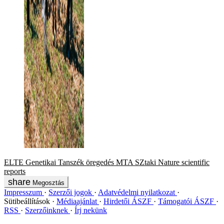
ELTE Genetikai Tanszék
öregedés
MTA SZtaki
Nature
scientific
reports
Megosztás
Impresszum
Szerzői jogok
Adatvédelmi nyilatkozat
Sütibeállítások
Médiaajánlat
Hirdetői ÁSZF
Támogatói ÁSZF
RSS
Szerzőinknek
Írj nekünk