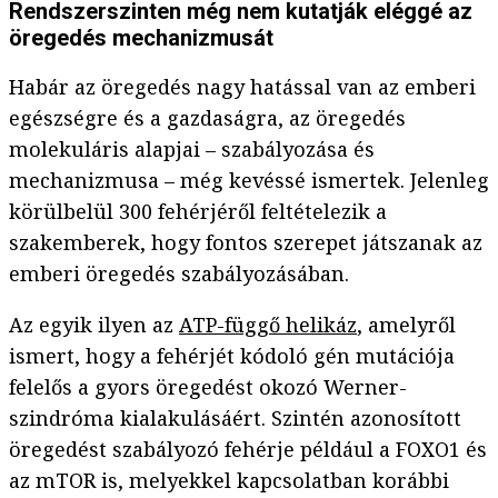
Rendszerszinten még nem kutatják eléggé az
öregedés mechanizmusát
Habár az öregedés nagy hatással van az emberi
egészségre és a gazdaságra, az öregedés
molekuláris alapjai – szabályozása és
mechanizmusa – még kevéssé ismertek. Jelenleg
körülbelül 300 fehérjéről feltételezik a
szakemberek, hogy fontos szerepet játszanak az
emberi öregedés szabályozásában.
Az egyik ilyen az
ATP-függő helikáz
, amelyről
ismert, hogy a fehérjét kódoló gén mutációja
felelős a gyors öregedést okozó Werner-
szindróma kialakulásáért. Szintén azonosított
öregedést szabályozó fehérje például a FOXO1 és
az mTOR is, melyekkel kapcsolatban korábbi