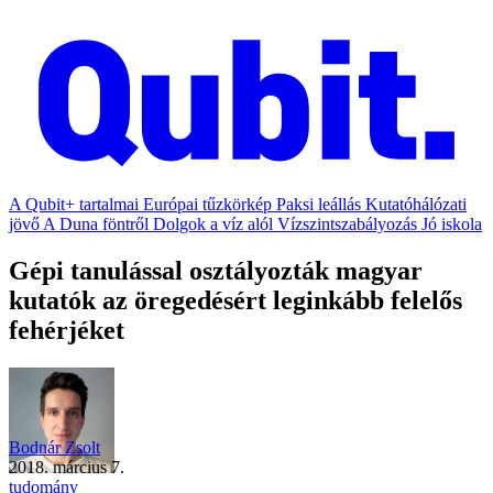
A Qubit+ tartalmai
Európai tűzkörkép
Paksi leállás
Kutatóhálózati
jövő
A Duna föntről
Dolgok a víz alól
Vízszintszabályozás
Jó iskola
Gépi tanulással osztályozták magyar
kutatók az öregedésért leginkább felelős
fehérjéket
Bodnár Zsolt
2018. március 7.
tudomány