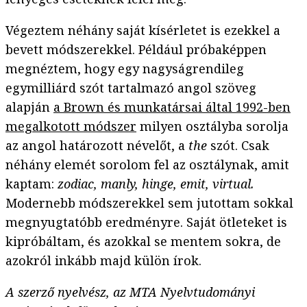
Végeztem néhány saját kísérletet is ezekkel a
bevett módszerekkel. Például próbaképpen
megnéztem, hogy egy nagyságrendileg
egymilliárd szót tartalmazó angol szöveg
alapján
a Brown és munkatársai által 1992-ben
megalkotott módszer
milyen osztályba sorolja
az angol határozott névelőt, a
the
szót. Csak
néhány elemét sorolom fel az osztálynak, amit
kaptam:
zodiac, manly, hinge, emit, virtual.
Modernebb módszerekkel sem jutottam sokkal
megnyugtatóbb eredményre. Saját ötleteket is
kipróbáltam, és azokkal se mentem sokra, de
azokról inkább majd külön írok.
A szerző nyelvész, az MTA Nyelvtudományi