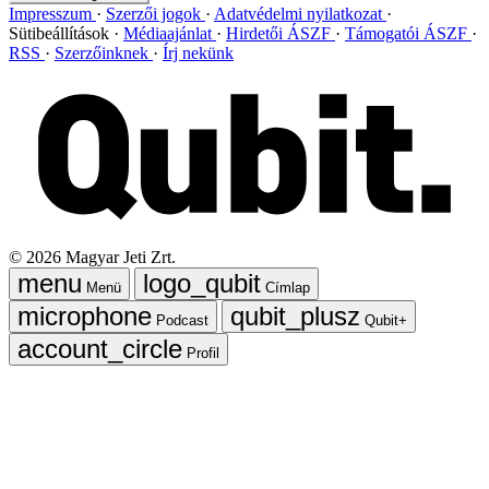
Impresszum
Szerzői jogok
Adatvédelmi nyilatkozat
Sütibeállítások
Médiaajánlat
Hirdetői ÁSZF
Támogatói ÁSZF
RSS
Szerzőinknek
Írj nekünk
©
2026
Magyar Jeti Zrt.
Menü
Címlap
Podcast
Qubit+
Profil