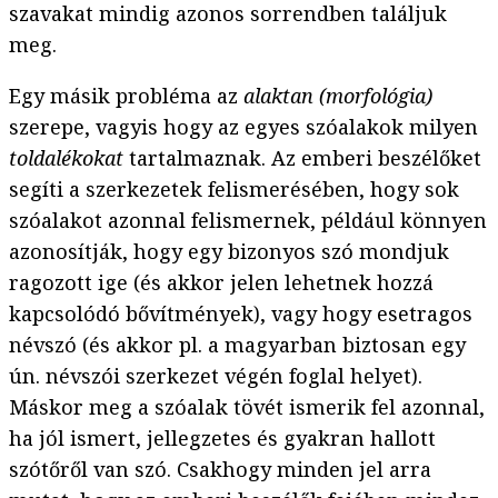
szavakat mindig azonos sorrendben találjuk
meg.
Egy másik probléma az
alaktan (morfológia)
szerepe, vagyis hogy az egyes szóalakok milyen
toldalékokat
tartalmaznak. Az emberi beszélőket
segíti a szerkezetek felismerésében, hogy sok
szóalakot azonnal felismernek, például könnyen
azonosítják, hogy egy bizonyos szó mondjuk
ragozott ige (és akkor jelen lehetnek hozzá
kapcsolódó bővítmények), vagy hogy esetragos
névszó (és akkor pl. a magyarban biztosan egy
ún. névszói szerkezet végén foglal helyet).
Máskor meg a szóalak tövét ismerik fel azonnal,
ha jól ismert, jellegzetes és gyakran hallott
szótőről van szó. Csakhogy minden jel arra