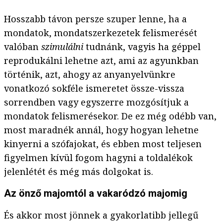
Hosszabb távon persze szuper lenne, ha a
mondatok, mondatszerkezetek felismerését
valóban
szimulálni
tudnánk, vagyis ha géppel
reprodukálni lehetne azt, ami az agyunkban
történik, azt, ahogy az anyanyelvünkre
vonatkozó sokféle ismeretet össze-vissza
sorrendben vagy egyszerre mozgósítjuk a
mondatok felismerésekor. De ez még odébb van,
most maradnék annál, hogy hogyan lehetne
kinyerni a szófajokat, és ebben most teljesen
figyelmen kívül fogom hagyni a toldalékok
jelenlétét és még más dolgokat is.
Az önző majomtól a vakaródzó majomig
És akkor most jönnek a gyakorlatibb jellegű