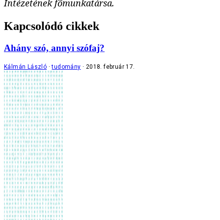
Intézetének főmunkatársa.
Kapcsolódó cikkek
Ahány szó, annyi szófaj?
Kálmán László
tudomány
2018. február 17.