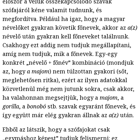
először a velük összekapcsolódó szavak
szófajáról kéne valamit tudnunk, és
megfordítva. Például ha igaz, hogy a magyar
névelőket gyakran követik főnevek, akkor az
a(z)
névelő után gyakran kell főneveket találnunk.
Csakhogy ezt addig nem tudjuk megállapítani,
amíg nem tudjuk, mik a főnevek. Egy-egy
konkrét „névelő + főnév” kombináció (mondjuk
az, hogy
a majom
) nem túlzottan gyakori (sőt,
meglehetősen ritka), ezért az ilyen adatokkal
közvetlenül még nem jutunk sokra, csak akkor,
ha valahonnan megsejtjük, hogy a
majom
, a
gorilla
, a
bonobó
stb. szavak egyaránt főnevek, és
így együtt már elég gyakran állnak az
a(z)
után.
Ebből az látszik, hogy a szófajokat csak
„egymáshoz képest” tudjuk felismerni: ez