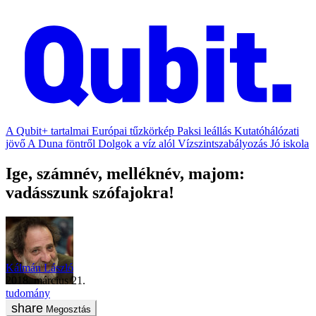
A Qubit+ tartalmai
Európai tűzkörkép
Paksi leállás
Kutatóhálózati
jövő
A Duna föntről
Dolgok a víz alól
Vízszintszabályozás
Jó iskola
Ige, számnév, melléknév, majom:
vadásszunk szófajokra!
Kálmán László
2018. március 21.
tudomány
Megosztás