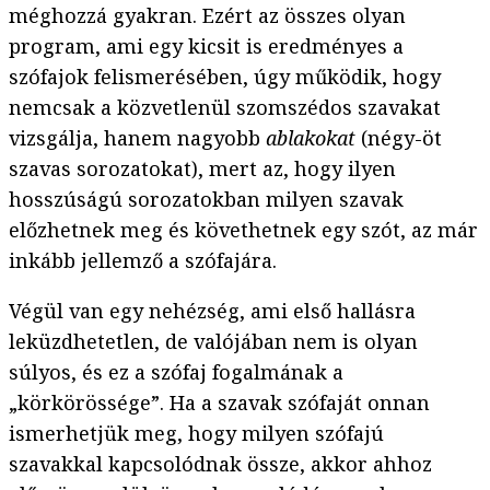
méghozzá gyakran. Ezért az összes olyan
program, ami egy kicsit is eredményes a
szófajok felismerésében, úgy működik, hogy
nemcsak a közvetlenül szomszédos szavakat
vizsgálja, hanem nagyobb
ablakokat
(négy-öt
szavas sorozatokat), mert az, hogy ilyen
hosszúságú sorozatokban milyen szavak
előzhetnek meg és követhetnek egy szót, az már
inkább jellemző a szófajára.
Végül van egy nehézség, ami első hallásra
leküzdhetetlen, de valójában nem is olyan
súlyos, és ez a szófaj fogalmának a
„körkörössége”. Ha a szavak szófaját onnan
ismerhetjük meg, hogy milyen szófajú
szavakkal kapcsolódnak össze, akkor ahhoz