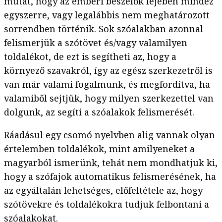
mutat, hogy az emberi beszélők fejében mindez
egyszerre, vagy legalábbis nem meghatározott
sorrendben történik. Sok szóalakban azonnal
felismerjük a szótövet és/vagy valamilyen
toldalékot, de ezt is segítheti az, hogy a
környező szavakról, így az egész szerkezetről is
van már valami fogalmunk, és megfordítva, ha
valamiből sejtjük, hogy milyen szerkezettel van
dolgunk, az segíti a szóalakok felismerését.
Ráadásul egy csomó nyelvben alig vannak olyan
értelemben toldalékok, mint amilyeneket a
magyarból ismerünk, tehát nem mondhatjuk ki,
hogy a szófajok automatikus felismerésének, ha
az egyáltalán lehetséges, előfeltétele az, hogy
szótövekre és toldalékokra tudjuk felbontani a
szóalakokat.