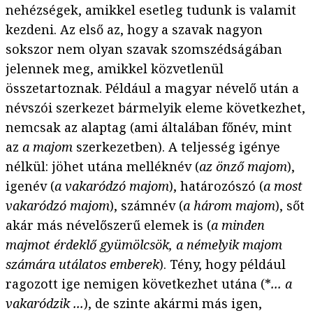
nehézségek, amikkel esetleg tudunk is valamit
kezdeni. Az első az, hogy a szavak nagyon
sokszor nem olyan szavak szomszédságában
jelennek meg, amikkel közvetlenül
összetartoznak. Például a magyar névelő után a
névszói szerkezet bármelyik eleme következhet,
nemcsak az alaptag (ami általában főnév, mint
az
a majom
szerkezetben). A teljesség igénye
nélkül: jöhet utána melléknév (
az önző majom
),
igenév (
a vakaródzó majom
), határozószó (
a most
vakaródzó majom
), számnév (
a három majom
), sőt
akár más névelőszerű elemek is (
a minden
majmot érdeklő gyümölcsök, a némelyik majom
számára utálatos emberek
). Tény, hogy például
ragozott ige nemigen következhet utána (*
... a
vakaródzik ...
), de szinte akármi más igen,