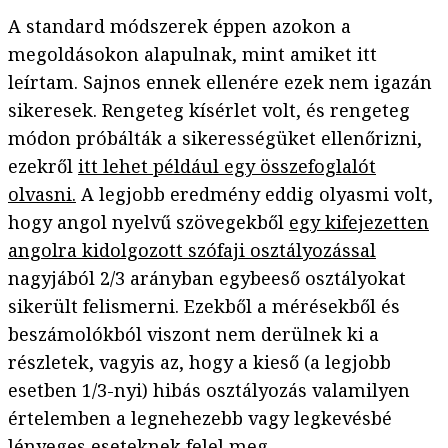
A standard módszerek éppen azokon a
megoldásokon alapulnak, mint amiket itt
leírtam. Sajnos ennek ellenére ezek nem igazán
sikeresek. Rengeteg kísérlet volt, és rengeteg
módon próbálták a sikerességüket ellenőrizni,
ezekről
itt lehet például egy összefoglalót
olvasni.
A legjobb eredmény eddig olyasmi volt,
hogy angol nyelvű szövegekből
egy kifejezetten
angolra kidolgozott szófaji osztályozással
nagyjából 2/3 arányban egybeeső osztályokat
sikerült felismerni. Ezekből a mérésekből és
beszámolókból viszont nem derülnek ki a
részletek, vagyis az, hogy a kieső (a legjobb
esetben 1/3-nyi) hibás osztályozás valamilyen
értelemben a legnehezebb vagy legkevésbé
lényeges eseteknek felel meg.