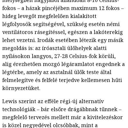
mélységben nagyjából állandóan 8-10 Celsius-
fokos – a házak pincéjében maximum 12 fokos –
hideg levegőt megfelelően kialakított
légfolyosók segítségével, szükség esetén némi
ventilátoros rásegítéssel, egészen a lakóterekig
lehet vezetni. Irodák esetében létezik egy másik
megoldás is: az íróasztali ülőhelyek alatti
nyílásokon langyos, 27-28 Celsius-fok körüli,
alig érezhetően mozgó légáramlatot engednek a
légtérbe, amely az asztalnál ülők teste által
felmelegítve és felfelé terjedve kellemesen hűti
környezetüket.
Lewis szerint az efféle régi-új alternatív
technológiák – bár elsőre drágábbnak tűnnek –
megfelelő tervezés mellett már a kivitelezéskor
is közel negyedével olcsóbbak, mint a