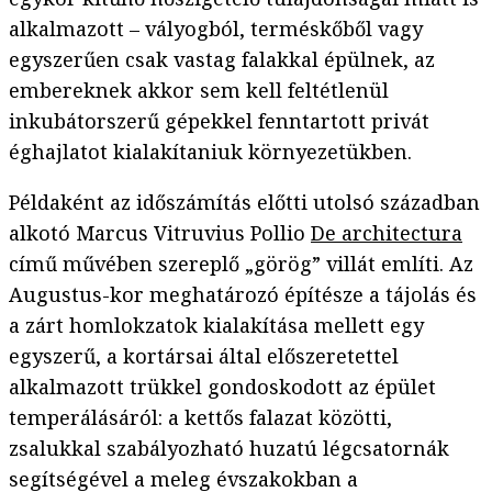
alkalmazott – vályogból, terméskőből vagy
egyszerűen csak vastag falakkal épülnek, az
embereknek akkor sem kell feltétlenül
inkubátorszerű gépekkel fenntartott privát
éghajlatot kialakítaniuk környezetükben.
Példaként az időszámítás előtti utolsó században
alkotó Marcus Vitruvius Pollio
De architectura
című művében szereplő „görög” villát említi. Az
Augustus-kor meghatározó építésze a tájolás és
a zárt homlokzatok kialakítása mellett egy
egyszerű, a kortársai által előszeretettel
alkalmazott trükkel gondoskodott az épület
temperálásáról: a kettős falazat közötti,
zsalukkal szabályozható huzatú légcsatornák
segítségével a meleg évszakokban a