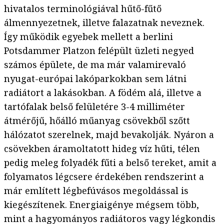
hivatalos terminológiával hűtő-fűtő
álmennyezetnek, illetve falazatnak neveznek.
Így működik egyebek mellett a berlini
Potsdammer Platzon felépült üzleti negyed
számos épülete, de ma már valamirevaló
nyugat-európai lakóparkokban sem látni
radiátort a lakásokban. A födém alá, illetve a
tartófalak belső felületére 3-4 milliméter
átmérőjű, hőálló műanyag csövekből szőtt
hálózatot szerelnek, majd bevakolják. Nyáron a
csövekben áramoltatott hideg víz hűti, télen
pedig meleg folyadék fűti a belső tereket, amit a
folyamatos légcsere érdekében rendszerint a
már említett légbefúvásos megoldással is
kiegészítenek. Energiaigénye mégsem több,
mint a hagyományos radiátoros vagy légkondis