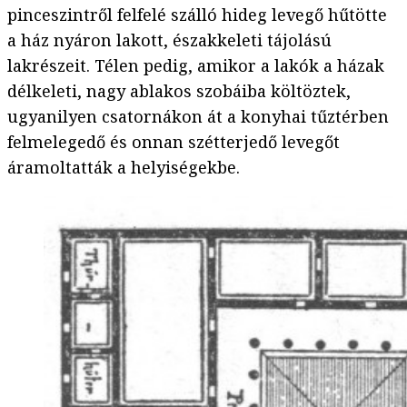
pinceszintről felfelé szálló hideg levegő hűtötte
a ház nyáron lakott, északkeleti tájolású
lakrészeit. Télen pedig, amikor a lakók a házak
délkeleti, nagy ablakos szobáiba költöztek,
ugyanilyen csatornákon át a konyhai tűztérben
felmelegedő és onnan szétterjedő levegőt
áramoltatták a helyiségekbe.