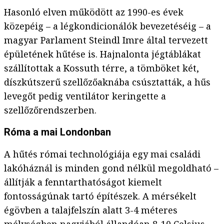
Hasonló elven működött az 1990-es évek
közepéig – a légkondicionálók bevezetéséig – a
magyar Parlament Steindl Imre által tervezett
épületének hűtése is. Hajnalonta jégtáblákat
szállítottak a Kossuth térre, a tömböket két,
díszkútszerű szellőzőaknába csúsztatták, a hűs
levegőt pedig ventilátor keringette a
szellőzőrendszerben.
Róma a mai Londonban
A hűtés római technológiája egy mai családi
lakóháznál is minden gond nélkül megoldható –
állítják a fenntarthatóságot kiemelt
fontosságúnak tartó építészek. A mérsékelt
égövben a talajfelszín alatt 3-4 méteres