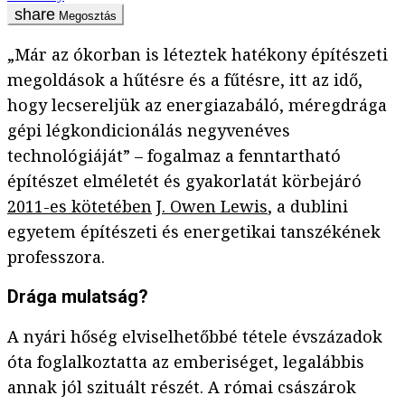
Megosztás
„Már az ókorban is léteztek hatékony építészeti
megoldások a hűtésre és a fűtésre, itt az idő,
hogy lecsereljük az energiazabáló, méregdrága
gépi légkondicionálás negyvenéves
technológiáját” – fogalmaz a fenntartható
építészet elméletét és gyakorlatát körbejáró
2011-es kötetében
J. Owen Lewis
, a dublini
egyetem építészeti és energetikai tanszékének
professzora.
Drága mulatság?
A nyári hőség elviselhetőbbé tétele évszázadok
óta foglalkoztatta az emberiséget, legalábbis
annak jól szituált részét. A római császárok