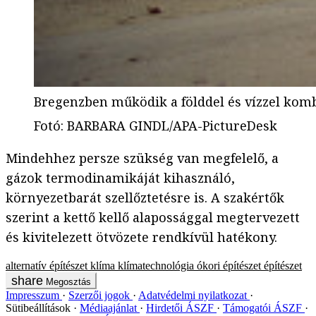
Bregenzben működik a földdel és vízzel komb
Fotó
:
BARBARA GINDL/APA-PictureDesk
Mindehhez persze szükség van megfelelő, a
gázok termodinamikáját kihasználó,
környezetbarát szellőztetésre is. A szakértők
szerint a kettő kellő alapossággal megtervezett
és kivitelezett ötvözete rendkívül hatékony.
alternatív építészet
klíma
klímatechnológia
ókori építészet
építészet
Megosztás
Impresszum
Szerzői jogok
Adatvédelmi nyilatkozat
Sütibeállítások
Médiaajánlat
Hirdetői ÁSZF
Támogatói ÁSZF