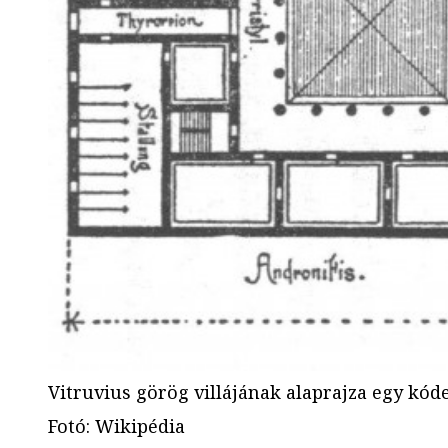
Vitruvius görög villájának alaprajza egy kó
Fotó
:
Wikipédia