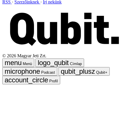
RSS
Szerzőinknek
Írj nekünk
©
2026
Magyar Jeti Zrt.
Menü
Címlap
Podcast
Qubit+
Profil