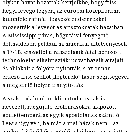
olykor havat hozattak kertjeikbe, hogy friss
hegyi levegő legyen, az európai középkorban
különféle rafinált legyezőrendszerekkel
mozgatták a levegőt az arisztokraták házaiban.
A Mississippi párás, hőgutával fenyegető
deltavidékén például az amerikai ültetvényesek
a 17-18. századtól a rabszolgáik által behozott
technológiát alkalmazták: udvarházaik ajtajait
és ablakait a folyóra nyitották, s az onnan
érkező friss szellőt „légterelő” fasor segítségével
a megfelelő helyre irányították.
A szakirodalomban klímatudatosnak is
nevezett, megújuló erőforrásokra alapozott
épülettemperálás egyik apostolának számító
Lewis úgy véli, ha már a mai házak nem – az
egykor kitűnő hőszigetelő tulajdonságai miatt is