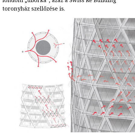
londoni „uborka”, azaz a Swiss Re Building
toronyház szellőzése is.