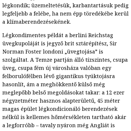
légkondik; üzemeltetésük, karbantartásuk pedig
legfeljebb a felébe, ha nem épp töredékébe kerül
a klímaberendezésekének.
Légkondimentes példát a berlini Reichstag
üvegkupoláját is jegyző brit sztárépítész, Sir
Norman Foster londoni „üvegtojása” is
szolgáltat. A Temze partján álló tízszintes, csupa
üveg, csupa fém új városháza valóban egy
felborulófélben lévő gigantikus tyúktojásra
hasonlít, ám a meghökkentő külső még
meglepőbb belső megoldásokat takar: a 12 ezer
négyzetméter hasznos alapterületű, 45 méter
magas épület légkondicionáló berendezések
nélkül is kellemes hőmérsékleten tartható akár
a legforróbb – tavaly nyáron még Angliát is