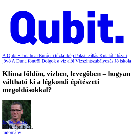
A Qubit+ tartalmai
Európai tűzkörkép
Paksi leállás
Kutatóhálózati
jövő
A Duna föntről
Dolgok a víz alól
Vízszintszabályozás
Jó iskola
Klíma földön, vízben, levegőben – hogyan
váltható ki a légkondi építészeti
megoldásokkal?
Vajna Tamás
2018. április 22.
tudomány