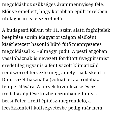
megoldáshoz szükséges árammennyiség fele.
Előnye emellett, hogy korábban épült terekben
utólagosan is felszerelhető.
A budapesti Kálvin tér 11. szám alatti foghíjtelek
beépítése során Magyarországon elsőként
kísérletezett hasonló hűtő-fűtő mennyezetes
megoldással Z. Halmágyi Judit. A pesti argóban
vasalóháznak is nevezett fordított üvegpiramist
eredetileg ugyanis a fent vázolt klimatizáló
rendszerrel tervezte meg, amely ráadásként a
Duna vizét használta (volna) fel az irodaház
temperálására. A tervek kivitelezése és az
irodaház építése közben azonban elhunyt a
bécsi Peter Treitl építész-megrendelő, a
lecsökkentett költségvetésbe pedig már nem