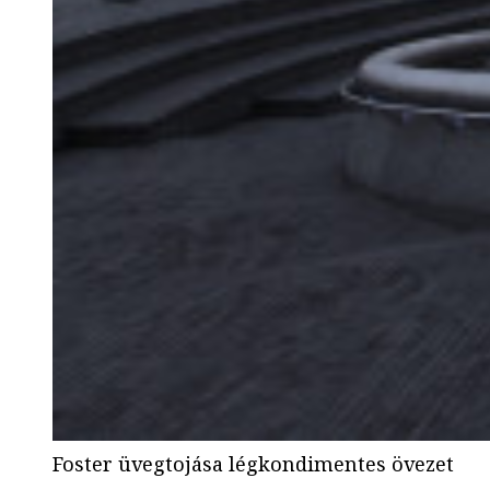
Foster üvegtojása légkondimentes övezet