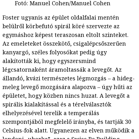
Fotó
:
Manuel Cohen/Manuel Cohen
Foster ugyanis az épület oldalfalai mentén
belülről körbefutó spirál köré szervezte az
egymáshoz képest teraszosan eltolt szinteket.
Az emeleteket összekötő, csigalépcsőszerűen
kanyargó, széles folyosókat pedig úgy
alakították ki, hogy egyszersmind
légcsatornaként áramoltassák a levegőt. Az
állandó, kvázi természetes légmozgás – a hideg-
meleg levegő mozgására alapozva – úgy hűti az
épületet, hogy közben nincs huzat. A levegőt a
spirális kialakítással és a térelválasztók
elhelyezésével terelik a temperálás
szempontjából megfelelő irányba, és tartják 30
Celsius-fok alatt. Ugyanezen az elven működik a