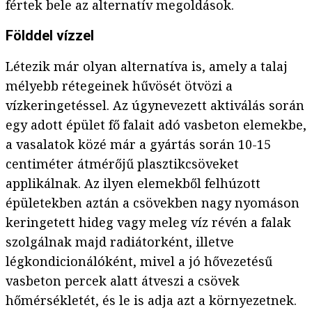
fértek bele az alternatív megoldások.
Földdel vízzel
Létezik már olyan alternatíva is, amely a talaj
mélyebb rétegeinek hűvösét ötvözi a
vízkeringetéssel. Az úgynevezett aktiválás során
egy adott épület fő falait adó vasbeton elemekbe,
a vasalatok közé már a gyártás során 10-15
centiméter átmérőjű plasztikcsöveket
applikálnak. Az ilyen elemekből felhúzott
épületekben aztán a csövekben nagy nyomáson
keringetett hideg vagy meleg víz révén a falak
szolgálnak majd radiátorként, illetve
légkondicionálóként, mivel a jó hővezetésű
vasbeton percek alatt átveszi a csövek
hőmérsékletét, és le is adja azt a környezetnek.