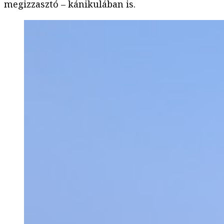
megizzasztó – kánikulában is.