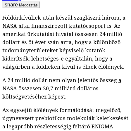
Megosztás
Földönkívüliek után készül szaglászni
három, a
NASA által finanszírozott kutatócsoport
is. Az
amerikai űrkutatási hivatal összesen 24 millió
dollárt és öt évet szán arra, hogy a különböző
tudományterületeket képviselő kutatók
kiderítsék: lehetséges-e egyáltalán, hogy a
világűrben a földieken kívül is élnek élőlények.
A 24 millió dollár nem olyan jelentős összeg
a
NASA összesen 20,7 milliárd dolláros
költségvetéséhez
képest.
Az egysejtű élőlények formálódását megelőző,
úgynevezett prebiotikus molekulák keletkezését
a legapróbb részletességig feltáró ENIGMA