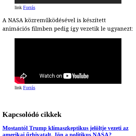
Forrás
A NASA közreműködésével is készített
animációs filmben pedig így vezetik le ugyanezt:
Forrás
Kapcsolódó cikkek
Mostantól Trump klímaszkeptikus jelöltje vezeti az
amerikai űrhivatalt. Jön a politikus NASA?