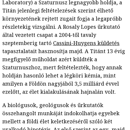
Laboratory) a Szaturnusz legnagyobb holdja, a
Titán jelenlegi feltételezések szerint élhető
környezetének rejtett zugait fogja a legapróbb
részletekig vizsgálni. A Rosaly Lopes űrkutató
által vezetett csapat a 2004-től tavaly
szeptemberig tartó
Cassini-Huygens küldetés
tapasztalatait hasznosítja majd. A Titánt 13 évig
megfigyelő műholdat azért küldték a
Szaturnuszhoz, mert feltételezték, hogy annak
holdján hasonló lehet a légköri kémia, mint
amilyen a Földön nagyjából 3,5 milliárd évvel
ezelőtt, az élet kialakulásának hajnalán volt.
A biológusok, geológusok és űrkutatók
összehangolt munkáját indokolhatja egyebek
mellett a földi élet keletkezéséről szóló két
uralkodó hipotézis. Az első szerint az egy- majd