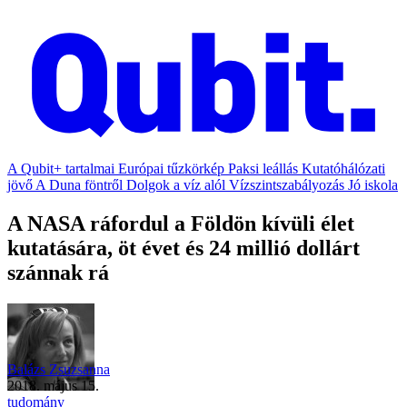
A Qubit+ tartalmai
Európai tűzkörkép
Paksi leállás
Kutatóhálózati
jövő
A Duna föntről
Dolgok a víz alól
Vízszintszabályozás
Jó iskola
A NASA ráfordul a Földön kívüli élet
kutatására, öt évet és 24 millió dollárt
szánnak rá
Balázs Zsuzsanna
2018. május 15.
tudomány