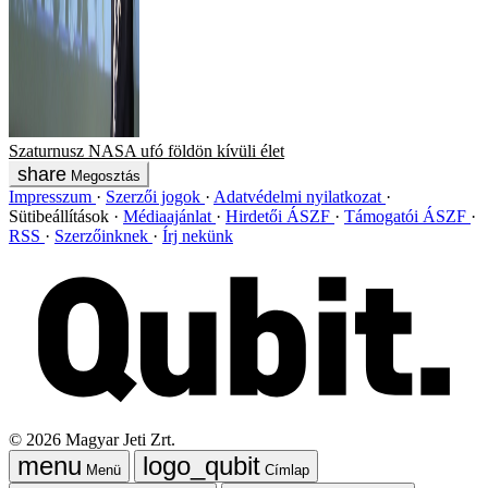
Szaturnusz
NASA
ufó
földön kívüli élet
Megosztás
Impresszum
Szerzői jogok
Adatvédelmi nyilatkozat
Sütibeállítások
Médiaajánlat
Hirdetői ÁSZF
Támogatói ÁSZF
RSS
Szerzőinknek
Írj nekünk
©
2026
Magyar Jeti Zrt.
Menü
Címlap