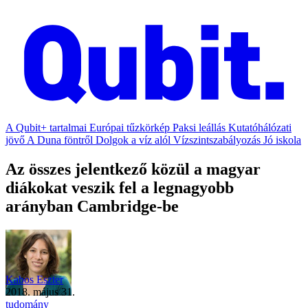
A Qubit+ tartalmai
Európai tűzkörkép
Paksi leállás
Kutatóhálózati
jövő
A Duna föntről
Dolgok a víz alól
Vízszintszabályozás
Jó iskola
Az összes jelentkező közül a magyar
diákokat veszik fel a legnagyobb
arányban Cambridge-be
Kabos Eszter
2018. május 31.
tudomány