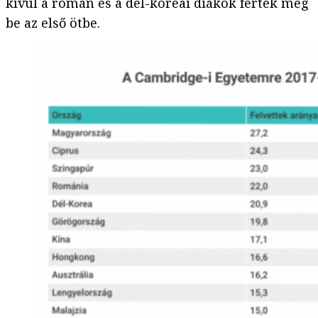
kívül a román és a dél-koreai diákok fértek még
be az első ötbe.