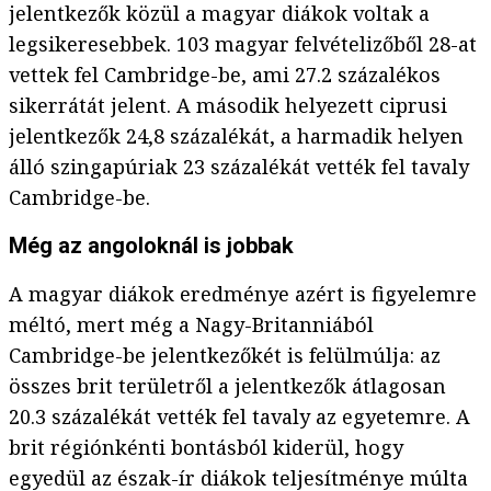
jelentkezők közül a magyar diákok voltak a
legsikeresebbek. 103 magyar felvételizőből 28-at
vettek fel Cambridge-be, ami 27.2 százalékos
sikerrátát jelent. A második helyezett ciprusi
jelentkezők 24,8 százalékát, a harmadik helyen
álló szingapúriak 23 százalékát vették fel tavaly
Cambridge-be.
Még az angoloknál is jobbak
A magyar diákok eredménye azért is figyelemre
méltó, mert még a Nagy-Britanniából
Cambridge-be jelentkezőkét is felülmúlja: az
összes brit területről a jelentkezők átlagosan
20.3 százalékát vették fel tavaly az egyetemre. A
brit régiónkénti bontásból kiderül, hogy
egyedül az észak-ír diákok teljesítménye múlta