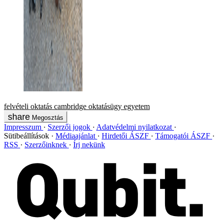
felvételi
oktatás
cambridge
oktatásügy
egyetem
Megosztás
Impresszum
Szerzői jogok
Adatvédelmi nyilatkozat
Sütibeállítások
Médiaajánlat
Hirdetői ÁSZF
Támogatói ÁSZF
RSS
Szerzőinknek
Írj nekünk