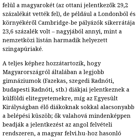
felül a magyarokét (az ottani jelentkezők 29,2
százalékát vették fel), de például a Londonból és
környékéről Cambridge-be pályázók sikerrátája
23,6 százalék volt – nagyjából annyi, mint a
nemzetközi listán harmadik helyezett
szingapúriaké.
A teljes képhez hozzátartozik, hogy
Magyarországról általában a legjobb
gimnáziumok (Fazekas, szegedi Radnóti,
budapesti Radnóti, stb.) diákjai jelentkeznek a
külföldi elitegyetemekre, míg az Egyesült
Királyságban élő diákoknak sokkal alacsonyabb
a belépési küszöb; ők valahová mindenképpen
beadják a jelentkezést az angol felvételi
rendszeren, a magyar felvi.hu-hoz hasonló