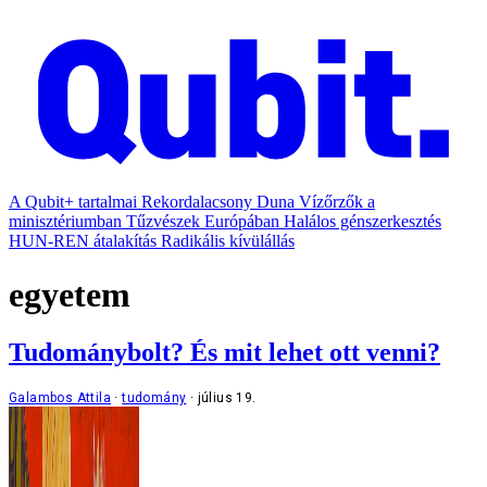
A Qubit+ tartalmai
Rekordalacsony Duna
Vízőrzők a
minisztériumban
Tűzvészek Európában
Halálos génszerkesztés
HUN-REN átalakítás
Radikális kívülállás
egyetem
Tudománybolt? És mit lehet ott venni?
Galambos Attila
tudomány
július 19.