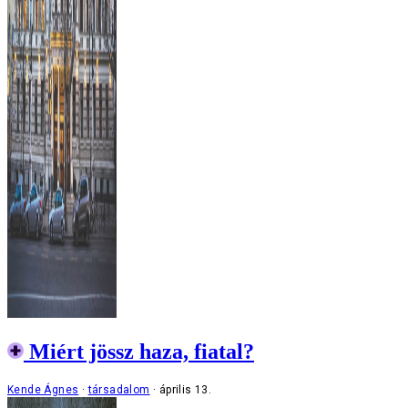
Miért jössz haza, fiatal?
Kende Ágnes
társadalom
április 13.