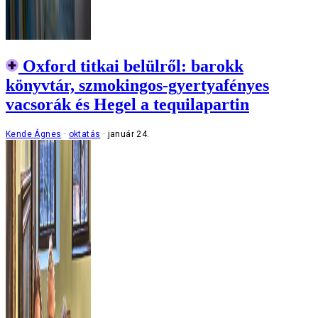
Oxford titkai belülről: barokk
könyvtár, szmokingos-gyertyafényes
vacsorák és Hegel a tequilapartin
Kende Ágnes
oktatás
január 24.