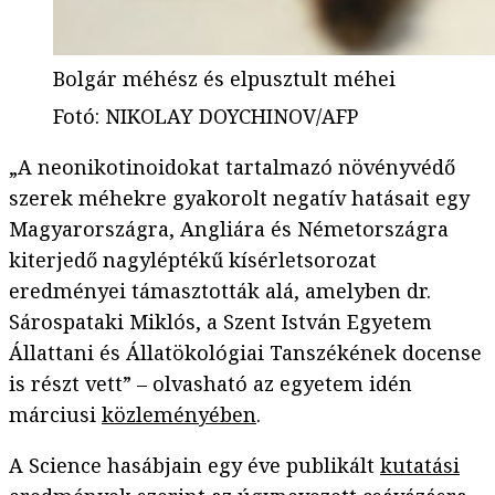
Bolgár méhész és elpusztult méhei
Fotó
:
NIKOLAY DOYCHINOV/AFP
„A neonikotinoidokat tartalmazó növényvédő
szerek méhekre gyakorolt negatív hatásait egy
Magyarországra, Angliára és Németországra
kiterjedő nagyléptékű kísérletsorozat
eredményei támasztották alá, amelyben dr.
Sárospataki Miklós, a Szent István Egyetem
Állattani és Állatökológiai Tanszékének docense
is részt vett” – olvasható az egyetem idén
márciusi
közleményében
.
A Science hasábjain egy éve publikált
kutatási