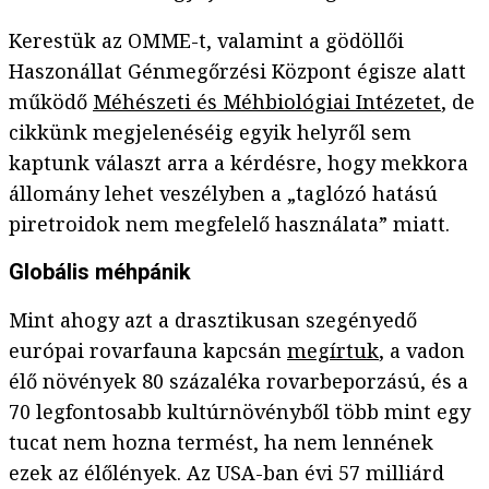
Kerestük az OMME-t, valamint a gödöllői
Haszonállat Génmegőrzési Központ égisze alatt
működő
Méhészeti és Méhbiológiai Intézetet
, de
cikkünk megjelenéséig egyik helyről sem
kaptunk választ arra a kérdésre, hogy mekkora
állomány lehet veszélyben a „taglózó hatású
piretroidok nem megfelelő használata” miatt.
Globális méhpánik
Mint ahogy azt a drasztikusan szegényedő
európai rovarfauna kapcsán
megírtuk
, a vadon
élő növények 80 százaléka rovarbeporzású, és a
70 legfontosabb kultúrnövényből több mint egy
tucat nem hozna termést, ha nem lennének
ezek az élőlények. Az USA-ban évi 57 milliárd