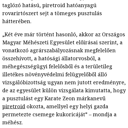
taglózó hatású, piretroid hatóanyagú
rovarirtószert sejt a tömeges pusztulás
hátterében.
„Két éve már történt hasonló, akkor az Országos
Magyar Méhészeti Egyesület előírásai szerint, a
vonatkozó agrárszabályozásnak megfelelően
összehívott, a hatósági állatorvosból, a
méhegészségügyi felelősből és a területileg
illetékes növényvédelmi felügyelőből álló
vizsgálóbizottság ugyan nem jutott eredményre,
de az egyesület külön vizsgálata kimutatta, hogy
a pusztulást egy Karate Zeon márkanevű
piretroid
okozta, amellyel egy helyi gazda
permetezte csemege kukoricáját” – mondja a
méhész.