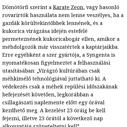
Dömötörfi szerint a
Karate Zeon
, vagy hasonló
rovarirtók használata nem lenne veszélyes, ha a
gazdák körültekintőbbek lennének, és a
kukorica virágzása idején estefelé
permeteznének kukoricabogár ellen, amikor a
méhdolgozók már visszatértek a kaptárjaikba.
Erre egyébként a szer gyártója, a Syngenta is
nyomatékosan figyelmeztet a felhasználási
utasításában: „Virágzó kultúrában csak
méhkímélő tehnológiával juttatható ki. A
védekezés csak a méhek repülési időszakának
befejezését követően, legkorábban a
csillagászati naplemente előtt egy órával
kezdhető meg. A kezelést 23 óráig be kell
fejezni, illetve 23 órától a következő nap
alkonyatáig szüneteltetni kell”.