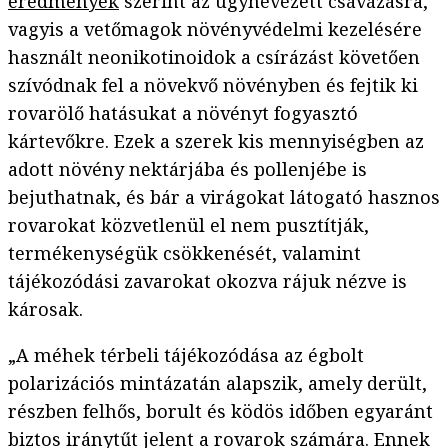
eredmények
szerint az úgynevezett csávázásra,
vagyis a vetőmagok növényvédelmi kezelésére
használt neonikotinoidok a csírázást követően
szívódnak fel a növekvő növényben és fejtik ki
rovarölő hatásukat a növényt fogyasztó
kártevőkre. Ezek a szerek kis mennyiségben az
adott növény nektárjába és pollenjébe is
bejuthatnak, és bár a virágokat látogató hasznos
rovarokat közvetlenül el nem pusztítják,
termékenységük csökkenését, valamint
tájékozódási zavarokat okozva rájuk nézve is
károsak.
„A méhek térbeli tájékozódása az égbolt
polarizációs mintázatán alapszik, amely derült,
részben felhős, borult és ködös időben egyaránt
biztos iránytűt jelent a rovarok számára. Ennek