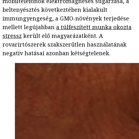
mobiltelefonok elektromágneses sugárzása, a
beltenyésztés következtében kialakult
immungyengeség, a GMO-növények terjedése
mellett legújabban
a túlfeszített munka okozta
stressz
került elő magyarázatként. A
rovarirtószerek szakszerűtlen használatának
negatív hatásai azonban kétségtelenek.