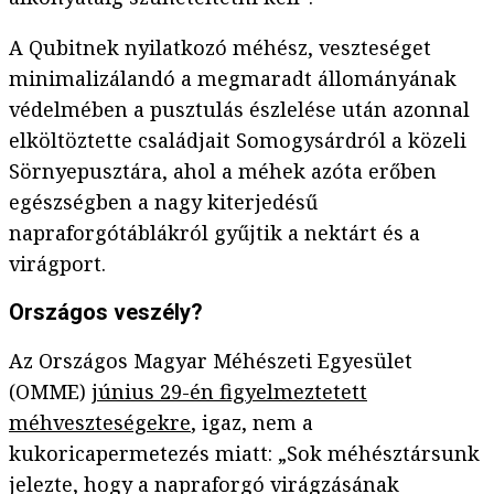
A Qubitnek nyilatkozó méhész, veszteséget
minimalizálandó a megmaradt állományának
védelmében a pusztulás észlelése után azonnal
elköltöztette családjait Somogysárdról a közeli
Sörnyepusztára, ahol a méhek azóta erőben
egészségben a nagy kiterjedésű
napraforgótáblákról gyűjtik a nektárt és a
virágport.
Országos veszély?
Az Országos Magyar Méhészeti Egyesület
(OMME)
június 29-én figyelmeztetett
méhveszteségekre
, igaz, nem a
kukoricapermetezés miatt: „Sok méhésztársunk
jelezte, hogy a napraforgó virágzásának