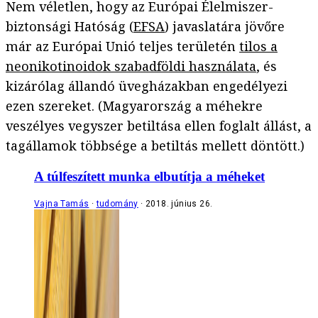
Nem véletlen, hogy az Európai Élelmiszer-
biztonsági Hatóság (
EFSA
) javaslatára jövőre
már az Európai Unió teljes területén
tilos a
neonikotinoidok szabadföldi használata
, és
kizárólag állandó üvegházakban engedélyezi
ezen szereket. (Magyarország a méhekre
veszélyes vegyszer betiltása ellen foglalt állást, a
tagállamok többsége a betiltás mellett döntött.)
A túlfeszített munka elbutítja a méheket
Vajna Tamás
tudomány
2018. június 26.