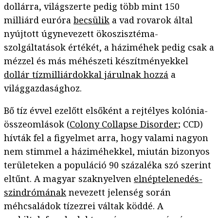
dollárra, világszerte pedig több mint 150
milliárd euróra
becsülik
a vad rovarok által
nyújtott úgynevezett ökoszisztéma-
szolgáltatások értékét, a háziméhek pedig csak a
mézzel és más méhészeti készítményekkel
dollár tízmilliárdokkal járulnak hozzá
a
világgazdasághoz.
Bő tíz évvel ezelőtt elsőként a rejtélyes kolónia-
összeomlások (
Colony Collapse Disorder
; CCD)
hívták fel a figyelmet arra, hogy valami nagyon
nem stimmel a háziméhekkel, miután bizonyos
területeken a populáció 90 százaléka szó szerint
eltűnt. A magyar szaknyelven
elnéptelenedés-
szindrómának
nevezett jelenség során
méhcsaládok tízezrei váltak köddé. A