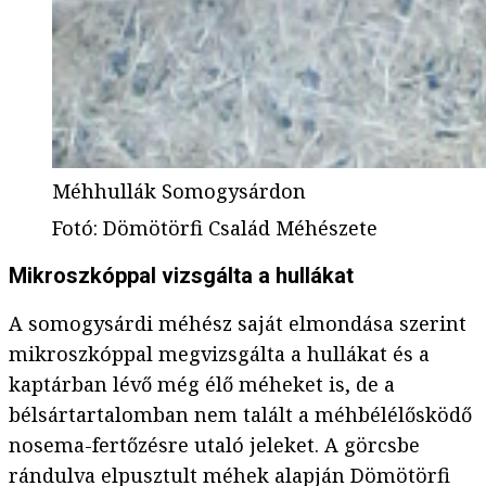
Méhhullák Somogysárdon
Fotó
:
Dömötörfi Család Méhészete
Mikroszkóppal vizsgálta a hullákat
A somogysárdi méhész saját elmondása szerint
mikroszkóppal megvizsgálta a hullákat és a
kaptárban lévő még élő méheket is, de a
bélsártartalomban nem talált a méhbélélősködő
nosema-fertőzésre utaló jeleket. A görcsbe
rándulva elpusztult méhek alapján Dömötörfi