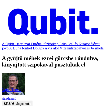
A Qubit+ tartalmai
Európai tűzkörkép
Paksi leállás
Kutatóhálózati
jövő
A Duna föntről
Dolgok a víz alól
Vízszintszabályozás
Jó iskola
A gyűjtő méhek ezrei görcsbe rándulva,
kinyújtott szipókával pusztultak el
Vajna Tamás
2018. július 4.
gazdaság
Megosztás