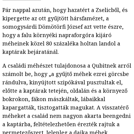
Pár nappal azután, hogy hazatért a Zselicből, és
kipergette az ott gyűjtött hársfamézet, a
somogysárdi Dömötörfi József azt vette észre,
hogy a falu környéki napraforgóra kijáró
méheinek közel 80 százaléka holtan landol a
kaptárak bejáratánál.
A családi méhészet tulajdonosa a Qubitnek arról
számolt be, hogy „a gyűjtő méhek ezrei görcsbe
rándulva, kinyújtott szipókával pusztultak el,
előtte a kaptárak tetején, oldalán és a környező
bokrokon, fákon mászkáltak, lábaikkal
kapargatták, tisztogatták magukat. A visszatérő
méheket a család nem nagyon akarta beengedni
a kaptárba, feltételezhetően érezték rajtuk a
permetezőszert. Jelenleg a dajka méhek