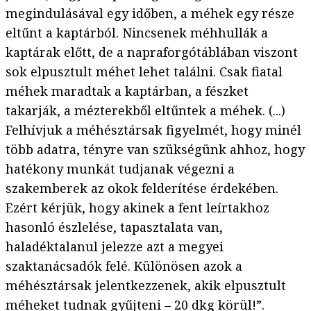
megindulásával egy időben, a méhek egy része
eltűnt a kaptárból. Nincsenek méhhullák a
kaptárak előtt, de a napraforgótáblában viszont
sok elpusztult méhet lehet találni. Csak fiatal
méhek maradtak a kaptárban, a fészket
takarják, a mézterekből eltűntek a méhek. (...)
Felhívjuk a méhésztársak figyelmét, hogy minél
több adatra, tényre van szükségünk ahhoz, hogy
hatékony munkát tudjanak végezni a
szakemberek az okok felderítése érdekében.
Ezért kérjük, hogy akinek a fent leírtakhoz
hasonló észlelése, tapasztalata van,
haladéktalanul jelezze azt a megyei
szaktanácsadók felé. Különösen azok a
méhésztársak jelentkezzenek, akik elpusztult
méheket tudnak gyűjteni – 20 dkg körül!”.