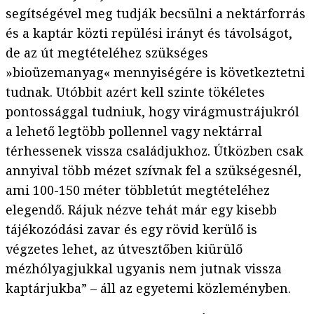
segítségével meg tudják becsülni a nektárforrás
és a kaptár közti repülési irányt és távolságot,
de az út megtételéhez szükséges
»bioüzemanyag« mennyiségére is következtetni
tudnak. Utóbbit azért kell szinte tökéletes
pontossággal tudniuk, hogy virágmustrájukról
a lehető legtöbb pollennel vagy nektárral
térhessenek vissza családjukhoz. Útközben csak
annyival több mézet szívnak fel a szükségesnél,
ami 100-150 méter többletút megtételéhez
elegendő. Rájuk nézve tehát már egy kisebb
tájékozódási zavar és egy rövid kerülő is
végzetes lehet, az útvesztőben kiürülő
mézhólyagjukkal ugyanis nem jutnak vissza
kaptárjukba” – áll az egyetemi közleményben.