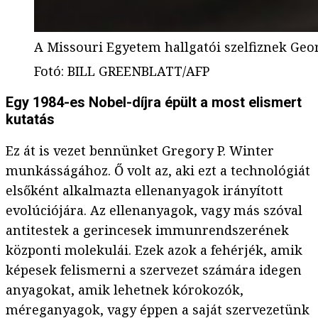
A Missouri Egyetem hallgatói szelfiznek Geor
Fotó
:
BILL GREENBLATT/AFP
Egy 1984-es Nobel-díjra épült a most elismert
kutatás
Ez át is vezet bennünket Gregory P. Winter
munkásságához. Ő volt az, aki ezt a technológiát
elsőként alkalmazta ellenanyagok irányított
evolúciójára. Az ellenanyagok, vagy más szóval
antitestek a gerincesek immunrendszerének
központi molekulái. Ezek azok a fehérjék, amik
képesek felismerni a szervezet számára idegen
anyagokat, amik lehetnek kórokozók,
méreganyagok, vagy éppen a saját szervezetünk