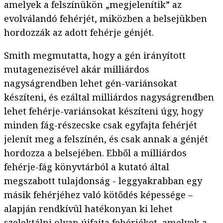
amelyek a felszínükön „megjelenítik” az
evolválandó fehérjét, miközben a belsejükben
hordozzák az adott fehérje génjét.
Smith megmutatta, hogy a gén irányított
mutagenezisével akár milliárdos
nagyságrendben lehet gén-variánsokat
készíteni, és ezáltal milliárdos nagyságrendben
lehet fehérje-variánsokat készíteni úgy, hogy
minden fág-részecske csak egyfajta fehérjét
jelenít meg a felszínén, és csak annak a génjét
hordozza a belsejében. Ebből a milliárdos
fehérje-fág könyvtárból a kutató által
megszabott tulajdonság - leggyakrabban egy
másik fehérjéhez való kötődés képessége –
alapján rendkívül hatékonyan ki lehet
szelektálni olyan újfajta fehérjéket, amelyek a