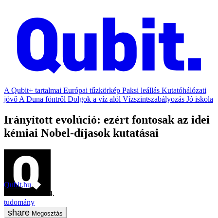
A Qubit+ tartalmai
Európai tűzkörkép
Paksi leállás
Kutatóhálózati
jövő
A Duna föntről
Dolgok a víz alól
Vízszintszabályozás
Jó iskola
Irányított evolúció: ezért fontosak az idei
kémiai Nobel-díjasok kutatásai
Qubit.hu
2018. október 4.
tudomány
Megosztás