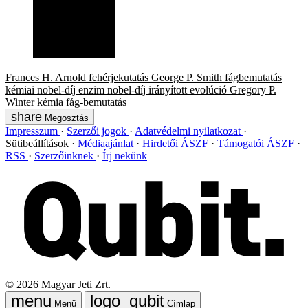
Frances H. Arnold
fehérjekutatás
George P. Smith
fágbemutatás
kémiai nobel-díj
enzim
nobel-díj
irányított evolúció
Gregory P.
Winter
kémia
fág-bemutatás
Megosztás
Impresszum
Szerzői jogok
Adatvédelmi nyilatkozat
Sütibeállítások
Médiaajánlat
Hirdetői ÁSZF
Támogatói ÁSZF
RSS
Szerzőinknek
Írj nekünk
©
2026
Magyar Jeti Zrt.
Menü
Címlap