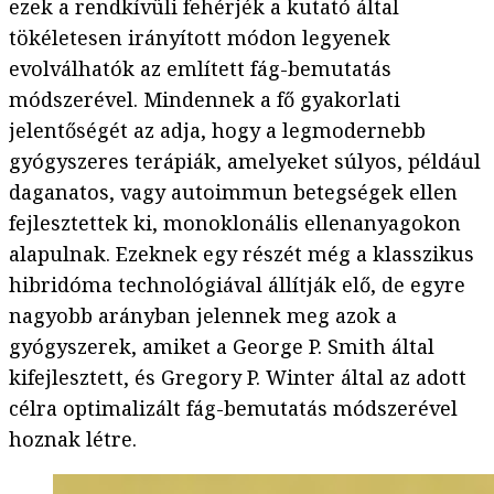
ezek a rendkívüli fehérjék a kutató által
tökéletesen irányított módon legyenek
evolválhatók az említett fág-bemutatás
módszerével. Mindennek a fő gyakorlati
jelentőségét az adja, hogy a legmodernebb
gyógyszeres terápiák, amelyeket súlyos, például
daganatos, vagy autoimmun betegségek ellen
fejlesztettek ki, monoklonális ellenanyagokon
alapulnak. Ezeknek egy részét még a klasszikus
hibridóma technológiával állítják elő, de egyre
nagyobb arányban jelennek meg azok a
gyógyszerek, amiket a George P. Smith által
kifejlesztett, és Gregory P. Winter által az adott
célra optimalizált fág-bemutatás módszerével
hoznak létre.