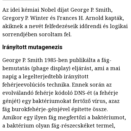
Az idei kémiai Nobel díjat George P. Smith,
Gregory P. Winter és Frances H. Arnold kapták,
akiknek a nevét felfedezéseik időrendi és logikai
sorrendjében soroltam fel.
Irányított mutagenezis
George P. Smith 1985-ben publikálta a fág-
bemutatás (phage display) eljárást, ami a mai
napig a legelterjedtebb irányított
fehérjeevolúciós technika. Ennek során az
evolválandó fehérje kódoló DNS-ét (a fehérje
génjét) egy baktériumokat fertőző vírus, azaz
fág burokfehérje-génjével építette össze.
Amikor egy ilyen fág megfertőzi a baktériumot,
a baktérium olyan fág-részecskéket termel,