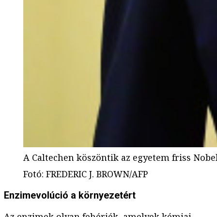
A Caltechen köszöntik az egyetem friss Nobel
Fotó
:
FREDERIC J. BROWN/AFP
Enzimevolúció a környezetért
Az enzimek olyan fehérjék, amelyek kémiai