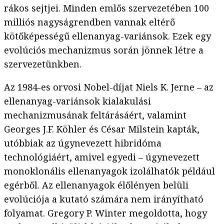
rákos sejtjei. Minden emlős szervezetében 100
milliós nagyságrendben vannak eltérő
kötőképességű ellenanyag-variánsok. Ezek egy
evolúciós mechanizmus során jönnek létre a
szervezetünkben.
Az 1984-es orvosi Nobel-díjat Niels K. Jerne – az
ellenanyag-variánsok kialakulási
mechanizmusának feltárásáért, valamint
Georges J.F. Köhler és César Milstein kapták,
utóbbiak az úgynevezett hibridóma
technológiáért, amivel egyedi – úgynevezett
monoklonális ellenanyagok izolálhatók például
egérből. Az ellenanyagok élőlényen belüli
evolúciója a kutató számára nem irányítható
folyamat. Gregory P. Winter megoldotta, hogy