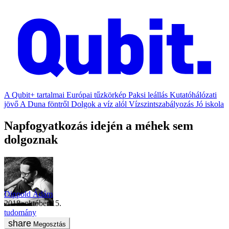
A Qubit+ tartalmai
Európai tűzkörkép
Paksi leállás
Kutatóhálózati
jövő
A Duna föntről
Dolgok a víz alól
Vízszintszabályozás
Jó iskola
Napfogyatkozás idején a méhek sem
dolgoznak
Dippold Ádám
2018. október 15.
tudomány
Megosztás