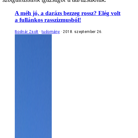
A méh jó, a darázs bezzeg rossz? Elég volt
a fullánkos rasszizmusból!
Bodnár Zsolt
tudomány
2018. szeptember 26.