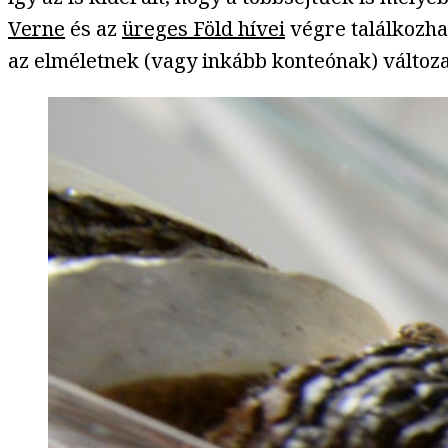
Verne
és az
üreges Föld hívei
végre találkozha
az elméletnek (vagy inkább konteónak) változat