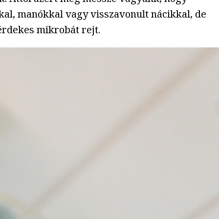
al, manókkal vagy visszavonult nácikkal, de
érdekes mikrobát rejt.