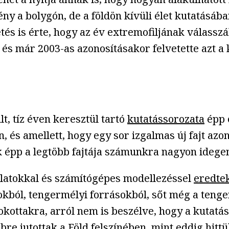
lény a bolygón, de a földön kívüli élet kutatásáb
etés is érte, hogy az év extremofiljának válass
 és már 2003-as azonosításakor felvetette azt a
, tíz éven keresztül tartó
kutatássorozata
épp e
és amellett, hogy egy sor izgalmas új fajt azonos
ak épp a legtöbb fajtája számunkra nagyon idege
álatokkal és számítógépes modellezéssel
eredte
ból, tengermélyi forrásokból, sőt még a tenger
ottakra, arról nem is beszélve, hogy a kutatás t
bbre jutottak a Föld felszínében, mint eddig hit