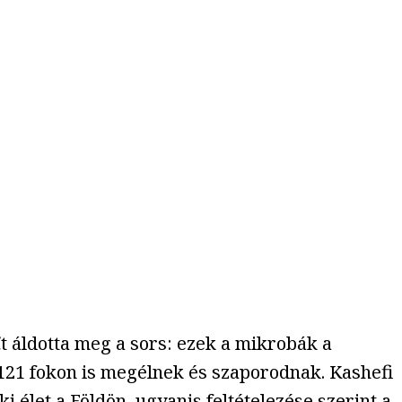
i
t áldotta meg a sors: ezek a mikrobák a
 121 fokon is megélnek és szaporodnak. Kashefi
ki élet a Földön, ugyanis feltételezése szerint a