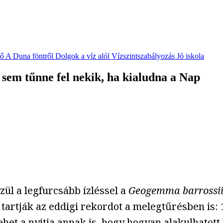
vő
A Duna föntről
Dolgok a víz alól
Vízszintszabályozás
Jó iskola
sem tűnne fel nekik, ha kialudna a Nap
zül a legfurcsább ízléssel a
Geogemma barrossi
 tartják az eddigi rekordot a melegtűrésben is:
ehet a nyitja annak is, hogy hogyan alakulhatott 