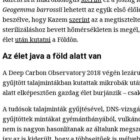
Geogemma barrossii
lehetett az egyik első élő
beszélve, hogy Kazem
szerint
az a megtisztelt
sterilizáláshoz bevett hőmérsékleten is megél,
élet
után kutatni
a Földön.
Az élet java a föld alatt van
A Deep Carbon Observatory 2018 végén lezárult
gyűjtött talajmintákban kutattak mikrobák után, 
alatt elképesztően gazdag élet burjánzik – cs
A tudósok talajminták gyűjtésével, DNS-vizsg
gyűjtöttek mintákat gyémántbányából, vulkánok
nem is nagyon hasonlítanak az általunk megszok
így az is kiderült, hogy a többsejtűek is mélye