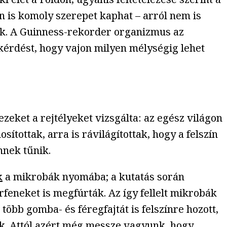
an is komoly szerepet kaphat – arról nem is
zák. A Guinness-rekorder organizmus az
 kérdést, hogy vajon milyen mélységig lehet
zeket a rejtélyeket vizsgálta: az egész világon
ítottak, arra is rávilágítottak, hogy a felszín
nnek tűnik.
k
a mikrobák nyomába; a kutatás során
feneket is megfúrták. Az így fellelt mikrobák
öbb gomba- és féregfajtát is felszínre hozott,
tük. Attól azért még messze vagyunk, hogy