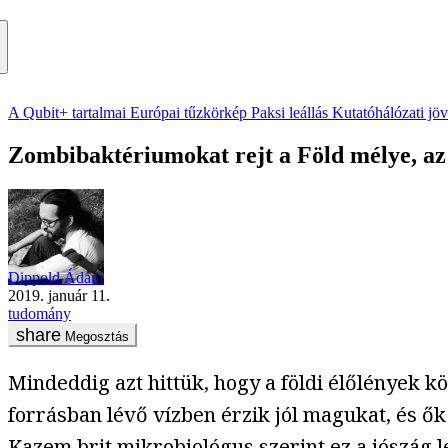
A Qubit+ tartalmai
Európai tűzkörkép
Paksi leállás
Kutatóhálózati jö
Zombibaktériumokat rejt a Föld mélye, az 
Dippold Ádám
2019. január 11.
tudomány
Megosztás
Mindeddig azt hittük, hogy a földi élőlények kö
forrásban lévő vízben érzik jól magukat, és ők
Kazem brit mikrobiológus
szerint
ez a jószág l