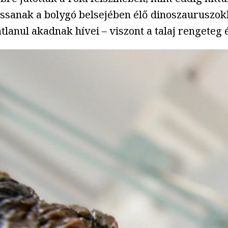
ssanak a bolygó belsejében élő dinoszauruszokk
lanul akadnak hívei – viszont a talaj rengeteg 