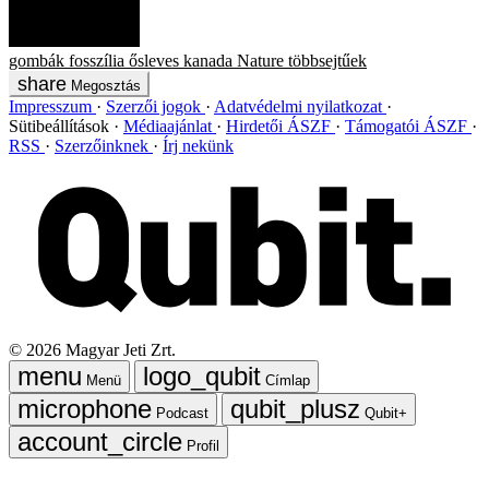
gombák
fosszília
ősleves
kanada
Nature
többsejtűek
Megosztás
Impresszum
Szerzői jogok
Adatvédelmi nyilatkozat
Sütibeállítások
Médiaajánlat
Hirdetői ÁSZF
Támogatói ÁSZF
RSS
Szerzőinknek
Írj nekünk
©
2026
Magyar Jeti Zrt.
Menü
Címlap
Podcast
Qubit+
Profil