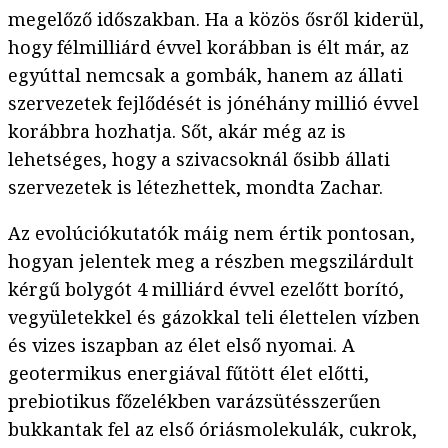
megelőző időszakban. Ha a közös ősről kiderül,
hogy félmilliárd évvel korábban is élt már, az
egyúttal nemcsak a gombák, hanem az állati
szervezetek fejlődését is jónéhány millió évvel
korábbra hozhatja. Sőt, akár még az is
lehetséges, hogy a szivacsoknál ősibb állati
szervezetek is létezhettek, mondta Zachar.
Az evolúciókutatók máig nem értik pontosan,
hogyan jelentek meg a részben megszilárdult
kérgű bolygót 4 milliárd évvel ezelőtt borító,
vegyületekkel és gázokkal teli élettelen vízben
és vizes iszapban az élet első nyomai. A
geotermikus energiával fűtött élet előtti,
prebiotikus főzelékben varázsütésszerűen
bukkantak fel az első óriásmolekulák, cukrok,