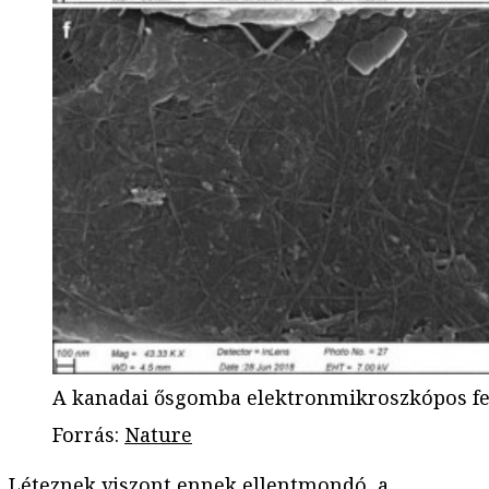
A kanadai ősgomba elektronmikroszkópos fe
Forrás
:
Nature
Léteznek viszont ennek ellentmondó, a