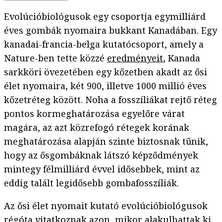
Evolúcióbiológusok egy csoportja egymilliárd
éves gombák nyomaira bukkant Kanadában. Egy
kanadai-francia-belga kutatócsoport, amely a
Nature-ben tette közzé
eredményeit
, Kanada
sarkköri övezetében egy kőzetben akadt az ősi
élet nyomaira, két 900, illetve 1000 millió éves
kőzetréteg között. Noha a fosszíliákat rejtő réteg
pontos kormeghatározása egyelőre várat
magára, az azt közrefogó rétegek korának
meghatározása alapján szinte biztosnak tűnik,
hogy az ősgombáknak látszó képződmények
mintegy félmilliárd évvel idősebbek, mint az
eddig talált legidősebb gombafosszíliák.
Az ősi élet nyomait kutató evolúcióbiológusok
régóta vitatkoznak azon, mikor alakulhattak ki