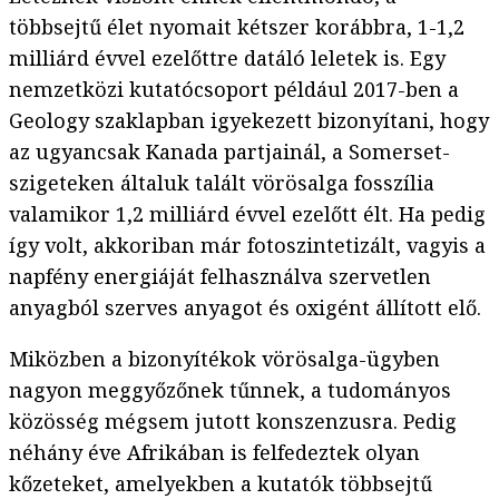
többsejtű élet nyomait kétszer korábbra, 1-1,2
milliárd évvel ezelőttre datáló leletek is. Egy
nemzetközi kutatócsoport például 2017-ben a
Geology szaklapban igyekezett bizonyítani, hogy
az ugyancsak Kanada partjainál, a Somerset-
szigeteken általuk talált vörösalga fosszília
valamikor 1,2 milliárd évvel ezelőtt élt. Ha pedig
így volt, akkoriban már fotoszintetizált, vagyis a
napfény energiáját felhasználva szervetlen
anyagból szerves anyagot és oxigént állított elő.
Miközben a bizonyítékok vörösalga-ügyben
nagyon meggyőzőnek tűnnek, a tudományos
közösség mégsem jutott konszenzusra. Pedig
néhány éve Afrikában is felfedeztek olyan
kőzeteket, amelyekben a kutatók többsejtű