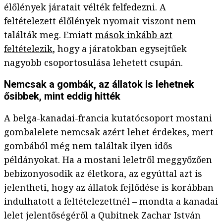
élőlények járatait vélték felfedezni. A
feltételezett élőlények nyomait viszont nem
találták meg. Emiatt
mások inkább azt
feltételezik
, hogy a járatokban egysejtűek
nagyobb csoportosulása lehetett csupán.
Nemcsak a gombák, az állatok is lehetnek
ősibbek, mint eddig hitték
A belga-kanadai-francia kutatócsoport mostani
gombalelete nemcsak azért lehet érdekes, mert
gombából még nem találtak ilyen idős
példányokat. Ha a mostani leletről meggyőzően
bebizonyosodik az életkora, az egyúttal azt is
jelentheti, hogy az állatok fejlődése is korábban
indulhatott a feltételezettnél – mondta a kanadai
lelet jelentőségéről a Qubitnek Zachar István