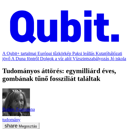
A Qubit+ tartalmai
Európai tűzkörkép
Paksi leállás
Kutatóhálózati
jövő
A Duna föntről
Dolgok a víz alól
Vízszintszabályozás
Jó iskola
Tudományos áttörés: egymilliárd éves,
gombának tűnő fosszíliát találtak
Balázs Zsuzsanna
2019. május 23.
tudomány
Megosztás