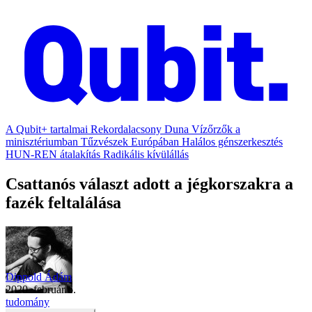
A Qubit+ tartalmai
Rekordalacsony Duna
Vízőrzők a
minisztériumban
Tűzvészek Európában
Halálos génszerkesztés
HUN-REN átalakítás
Radikális kívülállás
Csattanós választ adott a jégkorszakra a
fazék feltalálása
Dippold Ádám
2020. február 6.
tudomány