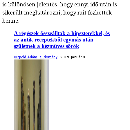
is különösen jelentős, hogy ennyi idő után is
sikerült
meghatározni
, hogy mit főzhettek
benne.
A régészek összeálltak a hipszterekkel, és
az antik receptekből egymás után
születnek a kézműves sörök
Dippold Ádám
tudomány
2019. január 3.