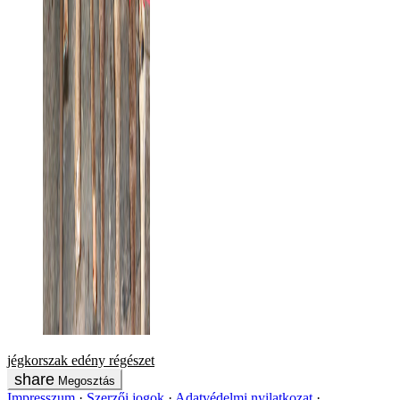
jégkorszak
edény
régészet
Megosztás
Impresszum
Szerzői jogok
Adatvédelmi nyilatkozat