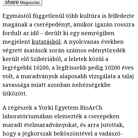
Megosztás
Egymástól függetlenül több kultúra is felfedezte
magának a cserépedényt, amikor igazán rosszra
fordult az idő – derült ki egy nemrégiben
megjelent
kutatásból
. A nyolcvanas években
végzett ásatások során számos edénytöredék
került elő Szibériából, a leletek közül a
legrégebbi 16200, a legfrissebb pedig 10200 éves
volt, a maradványok alaposabb vizsgálata a talaj
savassága miatt azonban nehézségekbe
ütközött.
A régészek a Yorki Egyetem BioArCh
laboratóriumában elemezték a cserepeken
maradt ételmaradványokat, és arra jutottak,
hogy a jégkorszak beköszöntével a vadászó-