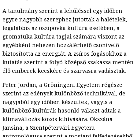
A tanulmány szerint a lehűléssel egy időben
egyre nagyobb szerephez jutottak a halételek,
legalábbis az oszipovka kultúra esetében, a
gromatuka kultúra tagjai számára viszont az
egyébként nehezen hozzáférhető csontvelő
biztosította az energiát. A zsíros fogásokhoz a
kutatás szerint a folyó középső szakasza mentén
élő emberek kecskére és szarvasra vadásztak.
Peter Jordan, a Gröningeni Egyetem régésze
szerint az edények különböző technikával, de
nagyjából egy időben készültek, vagyis a
különböző kultúrák hasonló választ adtak a
klímaváltozás közös kihívására. Okszána
Jansina, a Szentpétervári Egyetem
antropológusa
szerint
a mostani felfedezésekből