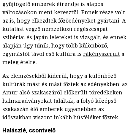
gyűjtögető emberek étrendje is alapos
változásokon ment keresztül. Ennek része volt
az is, hogy elkezdtek főzőedényeket gyártani. A
kutatást végző nemzetközi régészcsapat
szibériai és japán leleteket is vizsgált, és ennek
alapján úgy tűnik, hogy több különböző,
egymástól távol eső kultúra is
rákényszerült
a
meleg ételre.
Az elemzésekből kiderül, hogy a különböző
kultúrák mást és mást főztek az edényekben: az
Amur alsó szakaszáról előkerült töredékeken
halmaradványokat találtak, a folyó középső
szakaszán élő emberek ugyanebben az
időszakban viszont inkább húsféléket főztek.
Halászlé, csontvelő