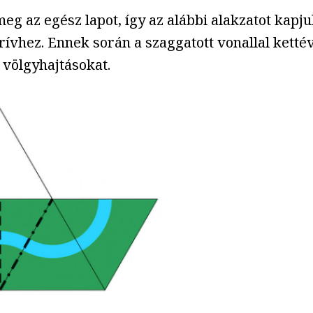
eg az egész lapot, így az alábbi alakzatot kapju
körívhez. Ennek során a szaggatott vonallal kett
a völgyhajtásokat.