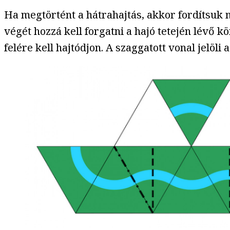
Ha megtörtént a hátrahajtás, akkor fordítsuk m
végét hozzá kell forgatni a hajó tetején lévő 
felére kell hajtódjon. A szaggatott vonal jelöli 