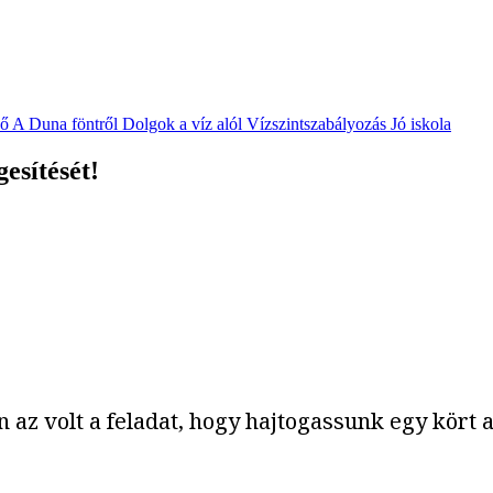
vő
A Duna föntről
Dolgok a víz alól
Vízszintszabályozás
Jó iskola
esítését!
az volt a feladat, hogy hajtogassunk egy kört 