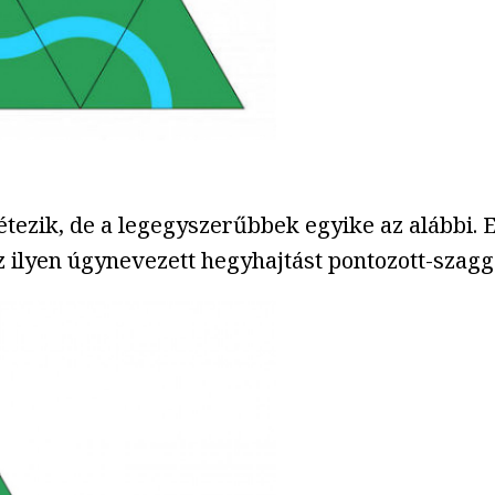
ezik, de a legegyszerűbbek egyike az alábbi. E
 ilyen úgynevezett hegyhajtást pontozott-szaggat