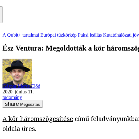
A Qubit+ tartalmai
Európai tűzkörkép
Paksi leállás
Kutatóhálózati jö
Ész Ventura: Megoldották a kör háromszög
Gáspár Merse Előd
2020. június 11.
tudomány
Megosztás
A kör háromszögesítése
című feladványunkban 
oldala üres.