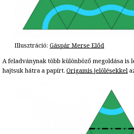
Illusztráció
:
Gáspár Merse Előd
A feladványnak több különböző megoldása is lét
hajtsuk hátra a papírt.
Origamis jelölésekkel
az