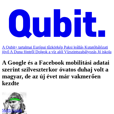
A Qubit+ tartalmai
Európai tűzkörkép
Paksi leállás
Kutatóhálózati
jövő
A Duna föntről
Dolgok a víz alól
Vízszintszabályozás
Jó iskola
A Google és a Facebook mobilitási adatai
szerint szilveszterkor óvatos duhaj volt a
magyar, de az új évet már vakmerően
kezdte
Steffi Graph