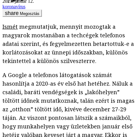
2021. január 12.
koronavírus
Megosztás
Ismét
megmutatjuk, mennyit mozogtak a
magyarok mostanában a techcégek telefonos
adatai szerint, és fegyelmezetten betartottuk-e a
korlátozásokat az ünnepi időszakban, különös
tekintettel a különös szilveszterre.
A Google a telefonos látogatások számát
hasonlítja a 2020-as év első hat hetéhez. Náluk a
családi, baráti vendégségek is „lakóhelyen”
töltött időnek mutatkoznak, talán ezért is magas
az „otthon” töltött idő, kivéve december 27-29
táján. Az viszont pontosan látszik a számaikból,
hogy munkahelyen vagy üzletekben január első
hetéig valóban keveset járt a magyar. Ekkor is