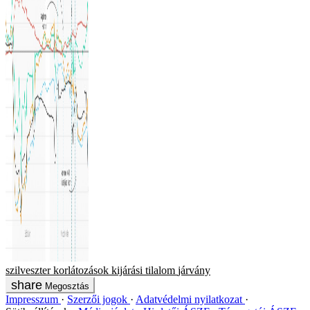
szilveszter
korlátozások
kijárási tilalom
járvány
Megosztás
Impresszum
Szerzői jogok
Adatvédelmi nyilatkozat