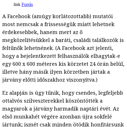
Forrás
A Facebook (amúgy korlátozottabb) mutatói
most nemcsak a frissességük miatt lehetnek
érdekesebbek, hanem mert az ő
megközelítésükkel a baráti, családi találkozók is
feltűnők lehetnének. (A Facebook azt jelenti,
hogy a bejelentkezett felhasználók elhagytak-e
egy 600 x 600 méteres kis körzetet 24 órán belül,
illetve hány másik ilyen körzetben jártak a
járvány előtti időszakhoz viszonyítva.)
Ez alapján is úgy tűnik, hogy csendes, legfeljebb
ottalvós szilveszterekkel köszöntötték a
magyarok a járvány harmadik naptári évét. Az
első munkahét végére azonban újra sokfelé
jártunk; ismét csak minden ötödik honfitársunk