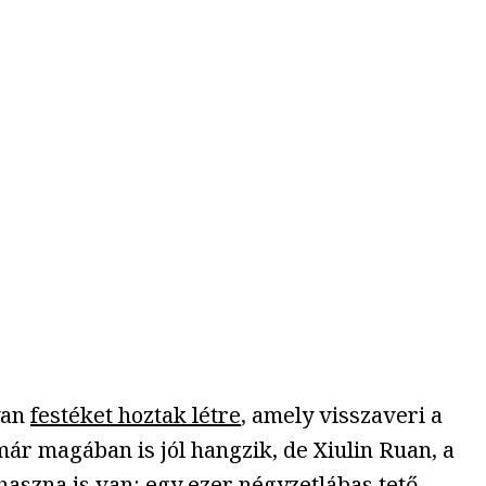
yan
festéket hoztak létre
, amely visszaveri a
már magában is jól hangzik, de Xiulin Ruan, a
haszna is van: egy ezer négyzetlábas tető