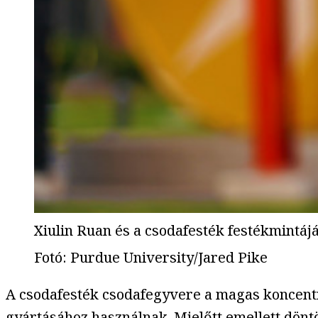
Xiulin Ruan és a csodafesték festékmintáj
Fotó
:
Purdue University/Jared Pike
A csodafesték csodafegyvere a magas koncentr
gyártásához használnak. Mielőtt emellett dön