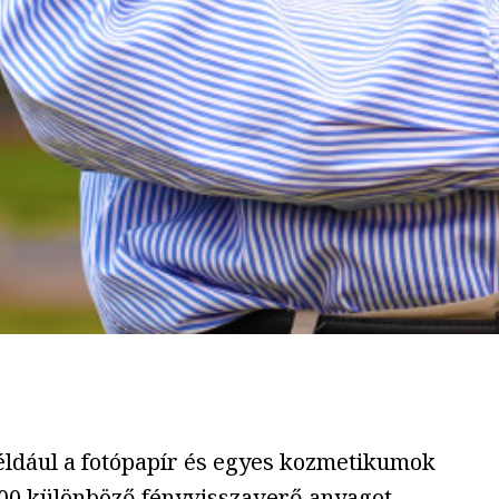
éldául a fotópapír és egyes kozmetikumok
100 különböző fényvisszaverő anyagot