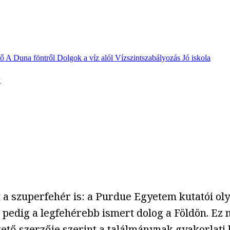
vő
A Duna föntről
Dolgok a víz alól
Vízszintszabályozás
Jó iskola
k
 a szuperfehér is: a Purdue Egyetem kutatói ol
 pedig a legfehérebb ismert dolog a Földön. Ez 
ető szerzője szerint a találmánynak gyakorlati 