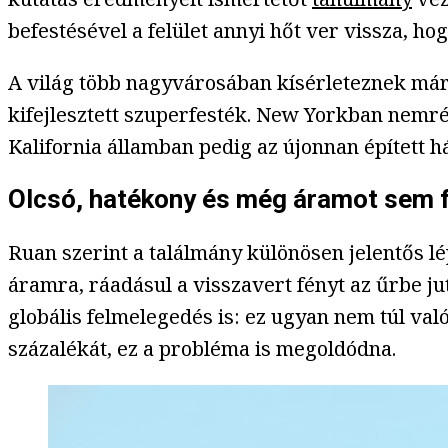
befestésével a felület annyi hőt ver vissza, hog
A világ több nagyvárosában kísérleteznek már a
kifejlesztett szuperfesték. New Yorkban nemré
Kalifornia államban pedig az újonnan épített 
Olcsó, hatékony és még áramot sem 
Ruan szerint a találmány különösen jelentős lé
áramra, ráadásul a visszavert fényt az űrbe jut
globális felmelegedés is: ez ugyan nem túl val
százalékát, ez a probléma is megoldódna.