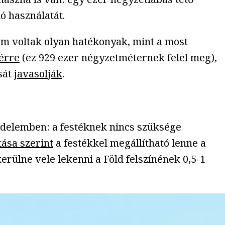
ló használatát.
sem voltak olyan hatékonyak, mint a most
hérre
(ez 929 ezer négyzetméternek felel meg),
sát
javasolják
.
üzdelemben: a festéknek nincs szüksége
ása szerint
a festékkel megállítható lenne a
erülne vele lekenni a Föld felszínének 0,5-1