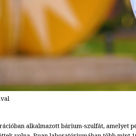
ával
ációban alkalmazott bárium-szulfát, amelyet p
töttek volna, Ruan laboratóriumában több mint 