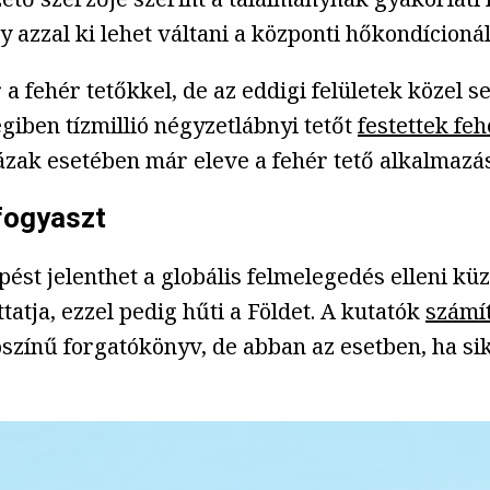
y azzal ki lehet váltani a központi hőkondícioná
 fehér tetőkkel, de az eddigi felületek közel 
giben tízmillió négyzetlábnyi tetőt
festettek fe
házak esetében már eleve a fehér tető alkalmazá
fogyaszt
pést jelenthet a globális felmelegedés elleni k
tatja, ezzel pedig hűti a Földet. A kutatók
számít
ószínű forgatókönyv, de abban az esetben, ha sik