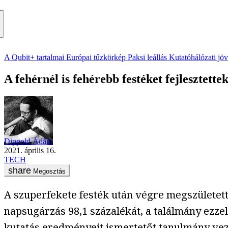
A Qubit+ tartalmai
Európai tűzkörkép
Paksi leállás
Kutatóhálózati jö
A fehérnél is fehérebb festéket fejlesztette
Dippold Ádám
2021. április 16.
TECH
Megosztás
A szuperfekete festék után végre megszületett
napsugárzás 98,1 százalékát, a találmány ezzel
kutatás eredményeit ismertetőt
tanulmány
vez