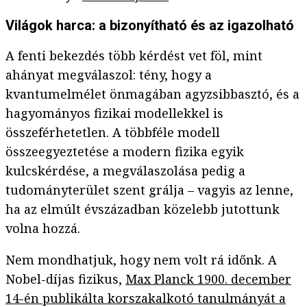
Világok harca: a bizonyítható és az igazolható
A fenti bekezdés több kérdést vet föl, mint
ahányat megválaszol: tény, hogy a
kvantumelmélet önmagában agyzsibbasztó, és a
hagyományos fizikai modellekkel is
összeférhetetlen. A többféle modell
összeegyeztetése a modern fizika egyik
kulcskérdése, a megválaszolása pedig a
tudományterület szent grálja – vagyis az lenne,
ha az elmúlt évszázadban közelebb jutottunk
volna hozzá.
Nem mondhatjuk, hogy nem volt rá időnk. A
Nobel-díjas fizikus,
Max Planck 1900. december
14-én publikálta korszakalkotó tanulmányát a