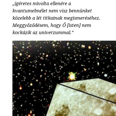
„ígéretes mivolta ellenére a
kvantumelmélet nem visz bennünket
közelebb a lét titkainak megismeréséhez.
Meggyőződésem, hogy Ő [isten] nem
kockázik az univerzummal.”