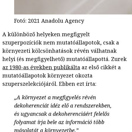
Fotó
:
2021 Anadolu Agency
A különböző helyeken megfigyelt
szuperpozíciók nem mutatóállapotok, csak a
környezeti kölcsönhatások révén válhatnak
helyi (és megfigyelhető) mutatóállapottá. Zurek
az 1980-as években publikálta
az első cikkét a
mutatóállapotok környezet okozta
szuperszelekciójáról. Ebben ezt írta:
„A környezet a megfigyelés révén
dekoherenciát idéz elő a rendszerekben,
és ugyancsak a dekoherenciáért felelős
folyamat írja bele az információ több
másolatát a környezetbe.”