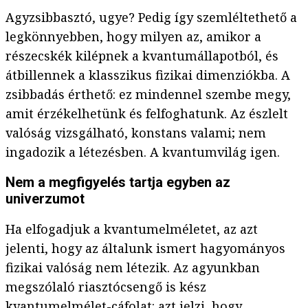
Agyzsibbasztó, ugye? Pedig így szemléltethető a
legkönnyebben, hogy milyen az, amikor a
részecskék kilépnek a kvantumállapotból, és
átbillennek a klasszikus fizikai dimenziókba. A
zsibbadás érthető: ez mindennel szembe megy,
amit érzékelhetünk és felfoghatunk. Az észlelt
valóság vizsgálható, konstans valami; nem
ingadozik a létezésben. A kvantumvilág igen.
Nem a megfigyelés tartja egyben az
univerzumot
Ha elfogadjuk a kvantumelméletet, az azt
jelenti, hogy az általunk ismert hagyományos
fizikai valóság nem létezik. Az agyunkban
megszólaló riasztócsengő is kész
kvantumelmélet-cáfolat: azt jelzi, hogy