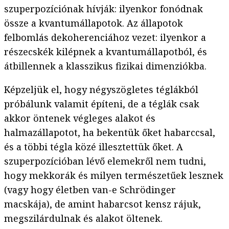
szuperpozíciónak hívják: ilyenkor fonódnak
össze a kvantumállapotok. Az állapotok
felbomlás dekoherenciához vezet: ilyenkor a
részecskék kilépnek a kvantumállapotból, és
átbillennek a klasszikus fizikai dimenziókba.
Képzeljük el, hogy négyszögletes téglákból
próbálunk valamit építeni, de a téglák csak
akkor öntenek végleges alakot és
halmazállapotot, ha bekentük őket habarccsal,
és a többi tégla közé illesztettük őket. A
szuperpozícióban lévő elemekről nem tudni,
hogy mekkorák és milyen természetűek lesznek
(vagy hogy életben van-e Schrödinger
macskája), de amint habarcsot kensz rájuk,
megszilárdulnak és alakot öltenek.