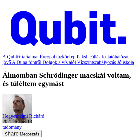
A Qubit+ tartalmai
Európai tűzkörkép
Paksi leállás
Kutatóhálózati
jövő
A Duna föntről
Dolgok a víz alól
Vízszintszabályozás
Jó iskola
Álmomban Schrödinger macskái voltam,
és túléltem egymást
Hegyeshalmi Richárd
2021. május 13.
tudomány
Megosztás