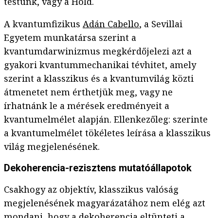
testünk, vagy a Hold.
A kvantumfizikus
Adán Cabello
, a Sevillai
Egyetem munkatársa szerint a
kvantumdarwinizmus megkérdőjelezi azt a
gyakori kvantummechanikai tévhitet, amely
szerint a klasszikus és a kvantumvilág közti
átmenetet nem érthetjük meg, vagy ne
írhatnánk le a mérések eredményeit a
kvantumelmélet alapján. Ellenkezőleg: szerinte
a kvantumelmélet tökéletes leírása a klasszikus
világ megjelenésének.
Dekoherencia-rezisztens mutatóállapotok
Csakhogy az objektív, klasszikus valóság
megjelenésének magyarázatához nem elég azt
mondani, hogy a dekoherencia eltünteti a