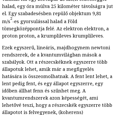
halad, egy óra múlva 25 kilométer távolságra jut
el. Egy szabadesésben repülő objektum 9,81
2
m/s
-es gyorsulással
halad a Föld
tömegközéppontja felé. Az elektron elektron, a
proton proton, a krumplileves krumplileves.
Ezek egyszerű, lineáris, majdhogynem newtoni
rendszerek, de a kvantumvilágban mások a
szabályok. Ott a részecskéknek egyszerre több
állapotuk lehet, amik már a megfigyelés
hatására is összeomolhatnak. A fent lent lehet, a
lent pedig fent, és egy állapot egyszerre, egy
időben állhat fenn és szűnhet meg. A
kvantumrendszerek azon képességét, ami
lehetővé teszi, hogy a részecskék egyszerre több
állapotot is felvegyenek, (koherens)