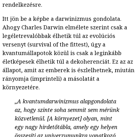
rendelkezésre.
Itt jön be a képbe a darwinizmus gondolata.
Ahogy Charles Darwin elmélete szerint csak a
legéletrevalóbbak élhetik túl az evolúciós
versenyt (survival of the fittest), úgy a
kvantumállapotok közül is csak a leginkább
életképesek élhetik túl a dekoherenciát. Ez az az
állapot, amit az emberek is észlelhetnek, miután
rányomja (imprinteli) a másolatát a
környezetére.
„A kvantumdarwinizmus alapgondolata
az, hogy szinte soha semmit sem mérünk
közvetlenül. [A környezet] olyan, mint
egy nagy hirdetőtábla, amely egy helyen
összesíti az univerzumunkra vonatkozó