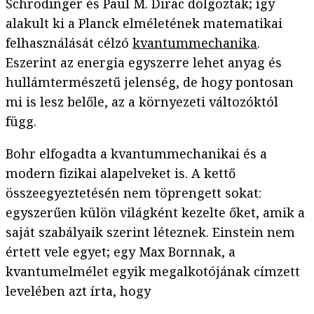
Schrödinger és Paul M. Dirac dolgoztak; így
alakult ki a Planck elméletének matematikai
felhasználását célzó
kvantummechanika
.
Eszerint az energia egyszerre lehet anyag és
hullámtermészetű jelenség, de hogy pontosan
mi is lesz belőle, az a környezeti változóktól
függ.
Bohr elfogadta a kvantummechanikai és a
modern fizikai alapelveket is. A kettő
összeegyeztetésén nem töprengett sokat:
egyszerűen külön világként kezelte őket, amik a
saját szabályaik szerint léteznek. Einstein nem
értett vele egyet; egy Max Bornnak, a
kvantumelmélet egyik megalkotójának címzett
levelében azt írta, hogy