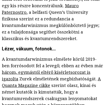
egy kis részre koncentrálunk.
Mauro
Paternostro
, a belfasti Queen’s University
fizikusa szerint ez a redundancia a
kvantumdarwinizmus megkülönböztető jegye;
ez a tulajdonsága segíthet összekötni a
klasszikus és kvantumrendszereket.
Lézer, vákuum, fotonok…
A kvantumdarwinizmus elmélete körül 2019-
ben forrósodott fel a levegő; ebben az évben már
három, egymástól eltérő kísérletsorozat is
igazolta
Zurek elméletének megbízhatóságát.
A
Quanta Magazine cikke
szerint olasz, kínai és
német kutatók is kimutatták, hogy a
kvantumrendszerek csakugyan lenyomatokat