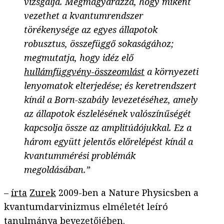
vizsgálja. Megmagyarázza, hogy miként
vezethet a kvantumrendszer
törékenysége az egyes állapotok
robusztus, összefüggő sokaságához;
megmutatja, hogy idéz elő
hullámfüggvény-összeomlást
a környezeti
lenyomatok elterjedése; és keretrendszert
kínál a Born-szabály levezetéséhez, amely
az állapotok észlelésének valószínűségét
kapcsolja össze az amplitúdójukkal. Ez a
három együtt jelentős előrelépést kínál a
kvantummérési problémák
megoldásában.”
–
írta
Zurek
2009-ben a Nature Physicsben a
kvantumdarvinizmus elméletét leíró
tanulmánya
bevezetőjében
.