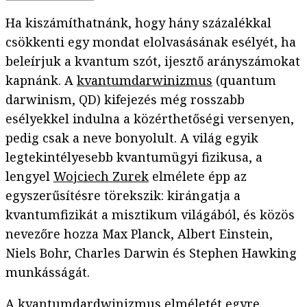
Ha kiszámíthatnánk, hogy hány százalékkal
csökkenti egy mondat elolvasásának esélyét, ha
beleírjuk a kvantum szót, ijesztő arányszámokat
kapnánk. A
kvantumdarwinizmus
(quantum
darwinism, QD) kifejezés még rosszabb
esélyekkel indulna a közérthetőségi versenyen,
pedig csak a neve bonyolult. A világ egyik
legtekintélyesebb kvantumügyi fizikusa, a
lengyel
Wojciech Zurek
elmélete épp az
egyszerűsítésre törekszik: kirángatja a
kvantumfizikát a misztikum világából, és közös
nevezőre hozza Max Planck, Albert Einstein,
Niels Bohr, Charles Darwin és Stephen Hawking
munkásságát.
A kvantumdardwinizmus elméletét egyre