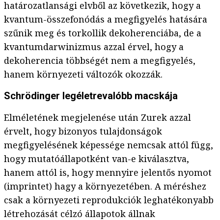
határozatlansági elvből az következik, hogy a
kvantum-összefonódás a megfigyelés hatására
szűnik meg és torkollik dekoherenciába, de a
kvantumdarwinizmus azzal érvel, hogy a
dekoherencia többségét nem a megfigyelés,
hanem környezeti változók okozzák.
Schrödinger legéletrevalóbb macskája
Elméletének megjelenése után Zurek azzal
érvelt, hogy bizonyos tulajdonságok
megfigyelésének képessége nemcsak attól függ,
hogy mutatóállapotként van-e kiválasztva,
hanem attól is, hogy mennyire jelentős nyomot
(imprintet) hagy a környezetében. A méréshez
csak a környezeti reprodukciók leghatékonyabb
létrehozását célzó állapotok állnak