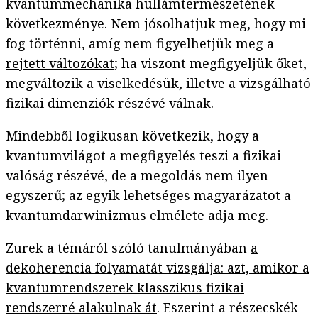
kvantummechanika hullámtermészetének
következménye. Nem jósolhatjuk meg, hogy mi
fog történni, amíg nem figyelhetjük meg a
rejtett változókat
; ha viszont megfigyeljük őket,
megváltozik a viselkedésük, illetve a vizsgálható
fizikai dimenziók részévé válnak.
Mindebből logikusan következik, hogy a
kvantumvilágot a megfigyelés teszi a fizikai
valóság részévé, de a megoldás nem ilyen
egyszerű; az egyik lehetséges magyarázatot a
kvantumdarwinizmus elmélete adja meg.
Zurek a témáról szóló tanulmányában
a
dekoherencia folyamatát vizsgálja: azt, amikor a
kvantumrendszerek klasszikus fizikai
rendszerré alakulnak át
. Eszerint a részecskék