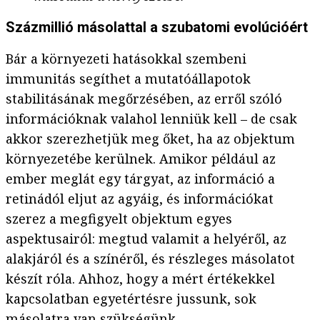
Százmillió másolattal a szubatomi evolúcióért
Bár a környezeti hatásokkal szembeni
immunitás segíthet a mutatóállapotok
stabilitásának megőrzésében, az erről szóló
információknak valahol lenniük kell – de csak
akkor szerezhetjük meg őket, ha az objektum
környezetébe kerülnek. Amikor például az
ember meglát egy tárgyat, az információ a
retinádól eljut az agyáig, és információkat
szerez a megfigyelt objektum egyes
aspektusairól: megtud valamit a helyéről, az
alakjáról és a színéről, és részleges másolatot
készít róla. Ahhoz, hogy a mért értékekkel
kapcsolatban egyetértésre jussunk, sok
másolatra van szükségünk.