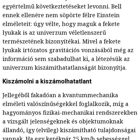
egyértelmű következtetéseket levonni. Bell
ennek ellenére nem söpörte félre Einstein
elméleteit: úgy vélte, hogy maguk a fekete
lyukak is az univerzum véletlenszerű
természetének bizonyítékai. Mivel a fekete
lyukak irtózatos gravitációs vonzásából még az
információ sem szabadulhat ki, a létezésük az
univerzum kiszámíthatatlanságát bizonyítja.
Kiszámolni a kiszámolhatatlant
Jellegéből fakadóan a kvantummechanika
elméleti valószínűségekkel foglalkozik, míg a
hagyományos fizikai-mechanikai rendszerekben
a vizsgált jelenségeknek és objektumoknak
állandó, így (elvileg) kiszámítható tulajdonságai
vannak. Ha egy kerékpár 25 km/h sebességgel