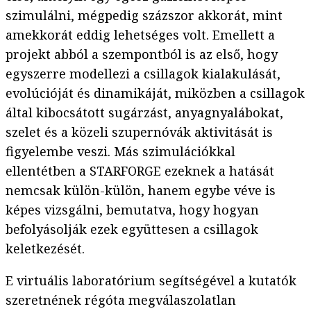
szimulálni, mégpedig százszor akkorát, mint
amekkorát eddig lehetséges volt. Emellett a
projekt abból a szempontból is az első, hogy
egyszerre modellezi a csillagok kialakulását,
evolúcióját és dinamikáját, miközben a csillagok
által kibocsátott sugárzást, anyagnyalábokat,
szelet és a közeli szupernóvák aktivitását is
figyelembe veszi. Más szimulációkkal
ellentétben a STARFORGE ezeknek a hatását
nemcsak külön-külön, hanem egybe véve is
képes vizsgálni, bemutatva, hogy hogyan
befolyásolják ezek együttesen a csillagok
keletkezését.
E virtuális laboratórium segítségével a kutatók
szeretnének régóta megválaszolatlan