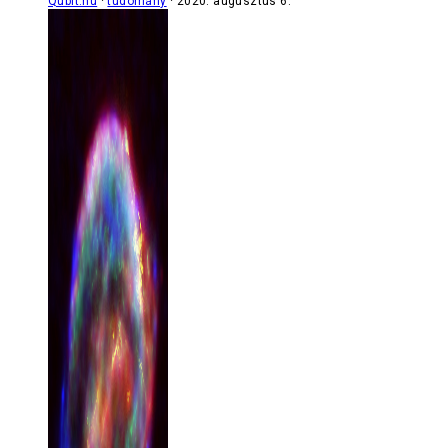
Qubit.hu
tudomány
2020. augusztus 6.