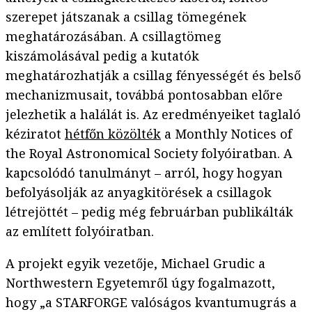
szerepet játszanak a csillag tömegének
meghatározásában. A csillagtömeg
kiszámolásával pedig a kutatók
meghatározhatják a csillag fényességét és belső
mechanizmusait, továbbá pontosabban előre
jelezhetik a halálát is. Az eredményeiket taglaló
kéziratot
hétfőn közölték
a Monthly Notices of
the Royal Astronomical Society folyóiratban. A
kapcsolódó tanulmányt – arról, hogy hogyan
befolyásolják az anyagkitörések a csillagok
létrejöttét – pedig még februárban publikálták
az említett folyóiratban.
A projekt egyik vezetője, Michael Grudic a
Northwestern Egyetemről úgy fogalmazott,
hogy „a STARFORGE valóságos kvantumugrás a