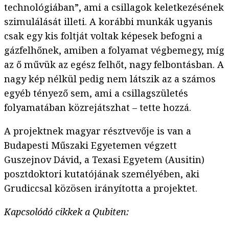
technológiában”, ami a csillagok keletkezésének
szimulálását illeti. A korábbi munkák ugyanis
csak egy kis foltját voltak képesek befogni a
gázfelhőnek, amiben a folyamat végbemegy, míg
az ő művük az egész felhőt, nagy felbontásban. A
nagy kép nélkül pedig nem látszik az a számos
egyéb tényező sem, ami a csillagszületés
folyamatában közrejátszhat – tette hozzá.
A projektnek magyar résztvevője is van a
Budapesti Műszaki Egyetemen végzett
Guszejnov Dávid, a Texasi Egyetem (Ausitin)
posztdoktori kutatójának személyében, aki
Grudiccsal közösen irányította a projektet.
Kapcsolódó cikkek a Qubiten: