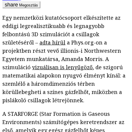
Megosztás
Egy nemzetközi kutatócsoport elkészítette az
eddigi legrealisztikuabb és legnagyobb
felbontású 3D szimulációt a csillagok
születéséről –
adta hírül
a Phys.org-on a
projektben részt vevő illionis-i Northwestern
Egyetem munkatársa, Amanda Morris. A
szimuláció
vizuálisan is lenyűgöző
, de szigorú
matematikai alapokon nyugvó élményt kínál: a
szemlélő a háromdimenziós térben
körüllebegheti a színes gázfelhőt, miközben a
pislákoló csillagok létrejönnek.
A STARFORGE (Star Formation is Gaseous
Environments) számítógépes keretrendszer az
első, amelyik egy egész gázfelhőt képes