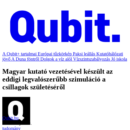
A Qubit+ tartalmai
Európai tűzkörkép
Paksi leállás
Kutatóhálózati
jövő
A Duna föntről
Dolgok a víz alól
Vízszintszabályozás
Jó iskola
Magyar kutató vezetésével készült az
eddigi legvalószerűbb szimuláció a
csillagok születéséről
Qubit.hu
2021. május 19.
tudomány