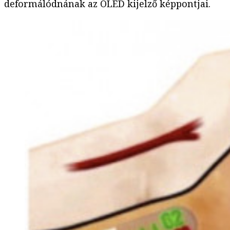
deformálódnának az OLED kijelző képpontjai.