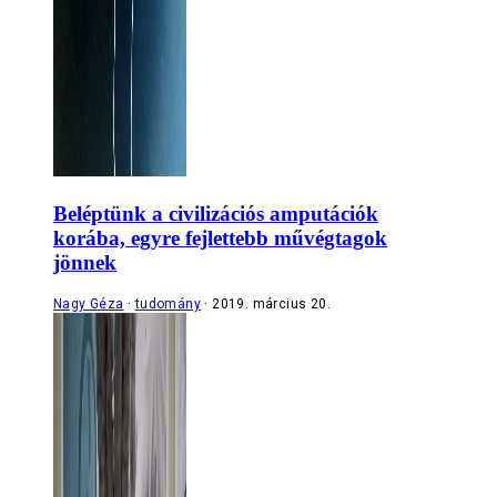
Beléptünk a civilizációs amputációk
korába, egyre fejlettebb művégtagok
jönnek
Nagy Géza
tudomány
2019. március 20.