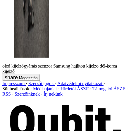
oled
kijelzőgyártás
szenzor
Samsung
hajlított kijelző
dél-korea
kijelző
Megosztás
Impresszum
Szerzői jogok
Adatvédelmi nyilatkozat
Sütibeállítások
Médiaajánlat
Hirdetői ÁSZF
Támogatói ÁSZF
RSS
Szerzőinknek
Írj nekünk