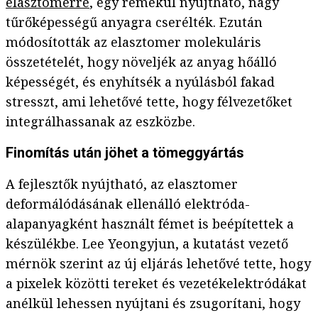
elasztomerre
, egy remekül nyújtható, nagy
tűrőképességű anyagra cserélték. Ezután
módosították az elasztomer molekuláris
összetételét, hogy növeljék az anyag hőálló
képességét, és enyhítsék a nyúlásból fakad
stresszt, ami lehetővé tette, hogy félvezetőket
integrálhassanak az eszközbe.
Finomítás után jöhet a tömeggyártás
A fejlesztők nyújtható, az elasztomer
deformálódásának ellenálló elektróda-
alapanyagként használt fémet is beépítettek a
készülékbe. Lee Yeongyjun, a kutatást vezető
mérnök szerint az új eljárás lehetővé tette, hogy
a pixelek közötti tereket és vezetékelektródákat
anélkül lehessen nyújtani és zsugorítani, hogy