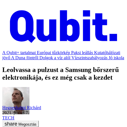
A Qubit+ tartalmai
Európai tűzkörkép
Paksi leállás
Kutatóhálózati
jövő
A Duna föntről
Dolgok a víz alól
Vízszintszabályozás
Jó iskola
Leolvassa a pulzust a Samsung bőrszerű
elektronikája, és ez még csak a kezdet
Hegyeshalmi Richárd
2021. június 7.
TECH
Megosztás