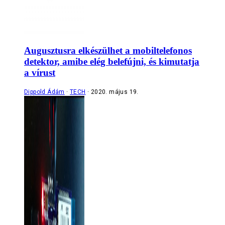
Augusztusra elkészülhet a mobiltelefonos
detektor, amibe elég belefújni, és kimutatja
a vírust
Dippold Ádám
TECH
2020. május 19.