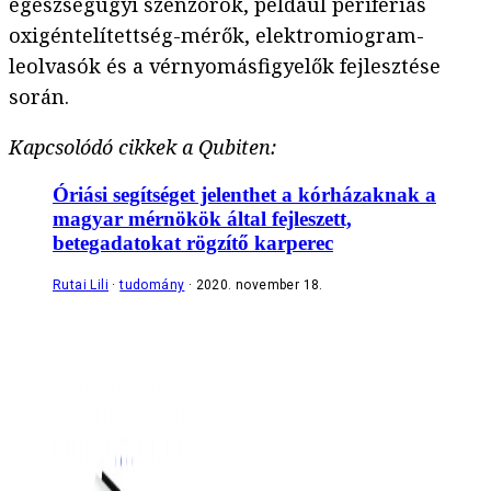
egészségügyi szenzorok, például perifériás
oxigéntelítettség-mérők, elektromiogram-
leolvasók és a vérnyomásfigyelők fejlesztése
során.
Kapcsolódó cikkek a Qubiten:
Óriási segítséget jelenthet a kórházaknak a
magyar mérnökök által fejleszett,
betegadatokat rögzítő karperec
Rutai Lili
tudomány
2020. november 18.