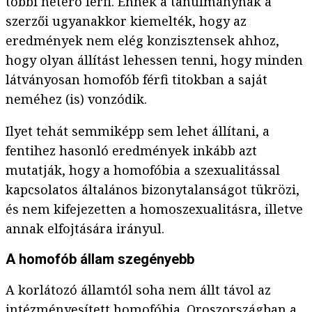
többi heteró férfi. Ennek a tanulmánynak a
szerzői ugyanakkor kiemelték, hogy az
eredmények nem elég konzisztensek ahhoz,
hogy olyan állítást lehessen tenni, hogy minden
látványosan homofób férfi titokban a saját
neméhez (is) vonzódik.
Ilyet tehát semmiképp sem lehet állítani, a
fentihez hasonló eredmények inkább azt
mutatják, hogy a homofóbia a szexualitással
kapcsolatos általános bizonytalanságot tükrözi,
és nem kifejezetten a homoszexualitásra, illetve
annak elfojtására irányul.
A homofób állam szegényebb
A korlátozó államtól soha nem állt távol az
intézményesített homofóbia. Oroszországban a