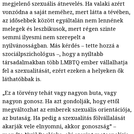
megjelenő szexuális átnevelés. Ha valaki azért
vonzódna a saját neméhez, mert látta a tévében,
az idősebbek között egyáltalán nem lennének
melegek és leszbikusok, mert régen szinte
semmi ilyesmi nem szerepelt a
nyilvánosságban. Más kérdés – tette hozzá a
szociálpszichológus –, hogy a nyíltabb
társadalmakban több LMBTQ ember vállalhatja
fel a szexualitását, ezért ezeken a helyeken ők
láthatóbbak is.
„Ez a törvény tehát vagy nagyon buta, vagy
nagyon gonosz. Ha azt gondolják, hogy ettől
megváltozhat az emberek szexuális orientációja,
az butaság. Ha pedig a szexualitás fölvállalását
akarják vele elnyomni, akkor gonoszság” –