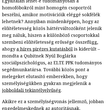
Egyáltalán lehet-e tudományosan a
homofóbokról mint homogén csoportról
beszélni, amikor motivációik eléggé sokfélék
lehetnek? Annyiban mindenképpen, hogy az
előítéletesség közös háttérváltozóként jelenik
meg náluk, hiszen a különböző csoportokkal
szembeni előítéletesség erőssége összefügg,
ahogy
a híres pirézes kutatásból
is kiderült –
mondta a Qubitnek Nyúl Boglárka
szociálpszichológus, az ELTE PPK tudományos
segédmunkatársa. További közös pont a
melegeket elutasító emberekben, hogy
személyiségükben gyakran megjelenik a
jobboldali tekintélyelvűség
.
Akikre ez a személyiségvonás jellemző, jobban
engedelmeskednek az autoritásnak,