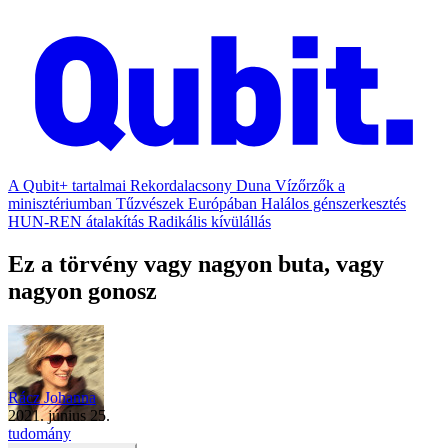
A Qubit+ tartalmai
Rekordalacsony Duna
Vízőrzők a
minisztériumban
Tűzvészek Európában
Halálos génszerkesztés
HUN-REN átalakítás
Radikális kívülállás
Ez a törvény vagy nagyon buta, vagy
nagyon gonosz
Rácz Johanna
2021. június 25.
tudomány