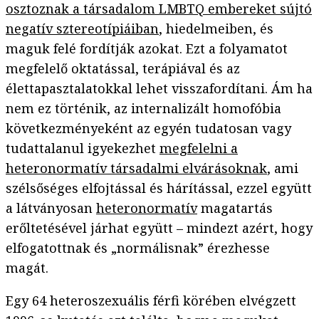
osztoznak a társadalom LMBTQ embereket sújtó
negatív sztereotípiáiban
, hiedelmeiben, és
maguk felé fordítják azokat. Ezt a folyamatot
megfelelő oktatással, terápiával és az
élettapasztalatokkal lehet visszafordítani. Ám ha
nem ez történik, az internalizált homofóbia
következményeként az egyén tudatosan vagy
tudattalanul igyekezhet
megfelelni a
heteronormatív társadalmi elvárásoknak
, ami
szélsőséges elfojtással és hárítással, ezzel együtt
a látványosan
heteronormatív
magatartás
erőltetésével járhat együtt – mindezt azért, hogy
elfogatottnak és „normálisnak” érezhesse
magát.
Egy 64 heteroszexuális férfi körében elvégzett