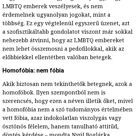
LMBTQ emberek veszélyesek, és nem
érdemelnek ugyanolyan jogokat, mint a
többség. Ez egy végtelenül egyszerű üzenet, azt
a szofisztikáltabb gondolatot viszont már sokkal
nehezebb átvinni, hogy az LMBTQ embereket
nem lehet összemosni a pedofilokkal, akik az
előbbiekkel ellentétben valóban betegek.
Homofóbia: nem fóbia
Akik biztosan nem tekinthetők betegnek, azok a
homofóbok. Ilyen szempontból nem is
szerencsés, hogy ezen a néven illetik őket, mivel
a homofóbia nem a szó tudományos értelmében
vett fóbia, azaz indokolatlan viszolygás vagy
ösztönös félelem, hanem tanulható attitűd,
döntés kérdése – mondta Nyúl Boglárka.