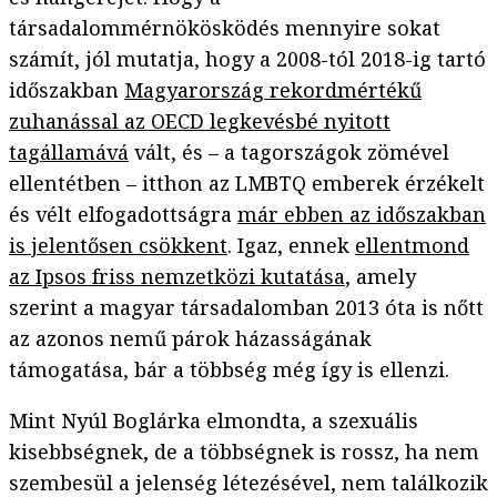
társadalommérnökösködés mennyire sokat
számít, jól mutatja, hogy a 2008-tól 2018-ig tartó
időszakban
Magyarország rekordmértékű
zuhanással az OECD legkevésbé nyitott
tagállamává
vált, és – a tagországok zömével
ellentétben – itthon az LMBTQ emberek érzékelt
és vélt elfogadottságra
már ebben az időszakban
is jelentősen csökkent
. Igaz, ennek
ellentmond
az Ipsos friss nemzetközi kutatása
, amely
szerint a magyar társadalomban 2013 óta is nőtt
az azonos nemű párok házasságának
támogatása, bár a többség még így is ellenzi.
Mint Nyúl Boglárka elmondta, a szexuális
kisebbségnek, de a többségnek is rossz, ha nem
szembesül a jelenség létezésével, nem találkozik