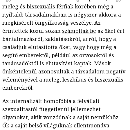
meleg és biszexuális férfiak körében még a
nyíltabb társadalmakban is
négyszer akkora a
megkísérelt öngyilkosság veszélye
. Az
érintettek közül sokan
számoltak be
az őket ért
bántalmazásról, zaklatásokról, arról, hogy a
családjuk elutasította őket, vagy hogy még a
segítő emberektől, például az orvosoktól és
tanácsadóktól is elutasítást kaptak. Mások
önkéntelenül azonosultak a társadalom negatív
véleményével a meleg, leszbikus és biszexuális
emberekről.
Az internalizált homofóbia a felvállalt
szexualitástól függetlenül jellemezhet
olyanokat, akik vonzódnak a saját nemükhöz.
Ők a saját belső világuknak ellentmondva