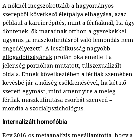
A nőknél megszokottabb a hagyományos
szerepből következő életpálya elhagyása, azaz
például a karrierépítés, mint a férfiaknál, ha úgy
döntenek, ők maradnak otthon a gyerekekkel –
ugyanis „a maszkulinitásról való lemondás nem
engedélyezett”. A
leszbikusság nagyobb
elfogadottságának
profán oka emellett a
jelenség pornóban mutatott, túlszexualizált
oldala. Ennek következtében a férfiak szemében
kevésbé jár a nőiség csökkenésével, ha két nő
szereti egymást, mint amennyire a meleg
férfiak maszkulinitása csorbát szenved –
mondta a szociálpszichológus.
Internalizált homofóbia
Egy 2016-os metaanalízis megállapította, hogy a