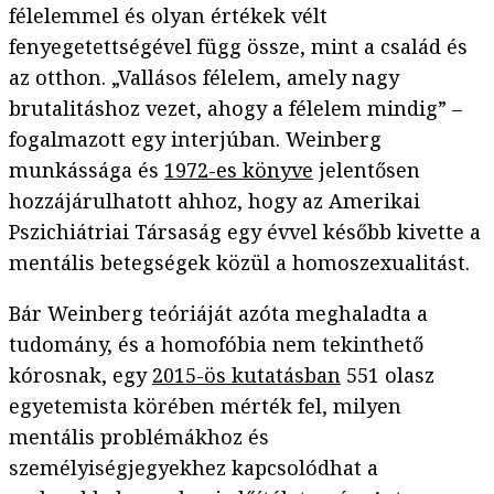
félelemmel és olyan értékek vélt
fenyegetettségével függ össze, mint a család és
az otthon. „Vallásos félelem, amely nagy
brutalitáshoz vezet, ahogy a félelem mindig” –
fogalmazott egy interjúban. Weinberg
munkássága és
1972-es könyve
jelentősen
hozzájárulhatott ahhoz, hogy az Amerikai
Pszichiátriai Társaság egy évvel később kivette a
mentális betegségek közül a homoszexualitást.
Bár Weinberg teóriáját azóta meghaladta a
tudomány, és a homofóbia nem tekinthető
kórosnak, egy
2015-ös kutatásban
551 olasz
egyetemista körében mérték fel, milyen
mentális problémákhoz és
személyiségjegyekhez kapcsolódhat a