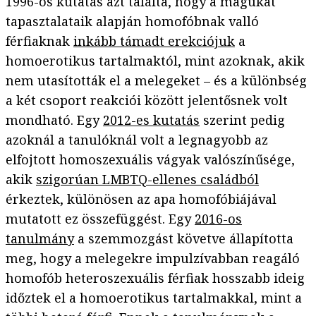
1996-os kutatás azt találta, hogy a magukat
tapasztalataik alapján homofóbnak valló
férfiaknak
inkább támadt erekciójuk
a
homoerotikus tartalmaktól, mint azoknak, akik
nem utasították el a melegeket – és a különbség
a két csoport reakciói között jelentősnek volt
mondható. Egy
2012-es kutatás
szerint pedig
azoknál a tanulóknál volt a legnagyobb az
elfojtott homoszexuális vágyak valószínűsége,
akik
szigorúan LMBTQ-ellenes családból
érkeztek, különösen az apa homofóbiájával
mutatott ez összefüggést. Egy
2016-os
tanulmány
a szemmozgást követve állapította
meg, hogy a melegekre impulzívabban reagáló
homofób heteroszexuális férfiak hosszabb ideig
időztek el a homoerotikus tartalmakkal, mint a