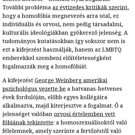
További probléma
az évtizedes kritikák szerint
,
hogy a homofóbia megnevezés arra utal, ez
individuális és orvosi, nem pedig társadalmi,
kulturális ideológiákban gyökerező jelenség. A
tudományos kutatásokban így sokszor nem is
ezt a kifejezést használják, hanem az LMBTQ
emberekkel szembeni előítéletességként
fogalmazzák meg a homofóbiát.
A kifejezést
George Weinberg amerikai
pszichológus vezette be
a hatvanas-hetvenes
évek fordulóján, előbb egyes kollégáira
alkalmazva, majd kiterjesztve a fogalmat. Ő a
jelenséget valóban
orvosi értelemben vett
fóbiának tekintette
: a homoszexuálisoktól való
félelemnek, amely szerinte a fertőzéstől való