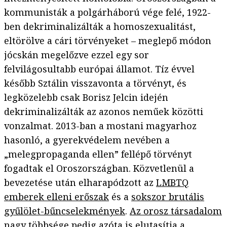
kommunisták a polgárháború vége felé, 1922-
ben dekriminalizálták a homoszexualitást,
eltörölve a cári törvényeket – meglepő módon
jócskán megelőzve ezzel egy sor
felvilágosultabb európai államot. Tíz évvel
később Sztálin visszavonta a törvényt, és
legközelebb csak Borisz Jelcin idején
dekriminalizálták az azonos neműek közötti
vonzalmat. 2013-ban a mostani magyarhoz
hasonló, a gyerekvédelem nevében a
„melegpropaganda ellen” fellépő törvényt
fogadtak el Oroszországban. Közvetlenül a
bevezetése után elharapódzott az
LMBTQ
emberek elleni erőszak
és a
sokszor brutális
gyűlölet-bűncselekmények
.
Az orosz társadalom
nagy többsége pedig azóta is elutasítja
a