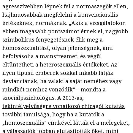
agresszívebben lépnek fel a normaszegők ellen,
hajlamosabbak megfelelni a konvencionális
értékeknek, normáknak. „Akik a vizsgálatokon
ebben magasabb pontszámot érnek el, nagyobb
szimbolikus fenyegetésnek élik meg a
homoszexualitást, olyan jelenségnek, ami
befolyásolja a mainstreamet, és végül
eltüntetheti a heteroszexuális értékeket. Az
ilyen típusú emberek sokkal inkább látják
devianciának, ha valaki a saját neméhez vagy
mindkét nemhez vonzódik” – mondta a
szociálpszichológus.
A 2013-as,
tekintélyelvűségre vonatkozó chicagói kutatás
további tanulsága, hogy ha a kutatók a
„homoszexuális” címkével látták el a melegeket,
a válaszadók jobban elutasították őket, mint