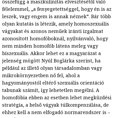
összefügg a maszkulinitás elvesztésétől való
félelemmel, „a fenyegetettséggel, hogy én is az
leszek, vagy engem is annak néznek”. Bár több
olyan kutatás is létezik, amely homoszexuális
vágyakat és azonos neműek iránti izgalmat
azonosított homofóboknál, nyilvánvaló, hogy
nem minden homofób látens meleg vagy
biszexuális. Akkor lehet ez a magyarázat a
jelenség mögött Nyúl Boglárka szerint, ha
például az illető olyan társadalomban vagy
mikrokörnyezetben nő fel, ahol a
hagyományostól eltérő szexuális orientáció
tabunak számít, így lehetetlen megélni. A
homofóbia ebben az esetben lehet megküzdési
stratégia, a belső vágyak túlkompenzálása, de
ehhez kell a nem elfogadó normarendszer is –