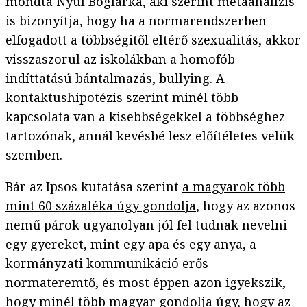
mondta Nyúl Boglárka, aki szerint metaanalízis
is bizonyítja, hogy ha a normarendszerben
elfogadott a többségitől eltérő szexualitás, akkor
visszaszorul az iskolákban a homofób
indíttatású bántalmazás, bullying. A
kontaktushipotézis szerint minél több
kapcsolata van a kisebbségekkel a többséghez
tartozónak, annál kevésbé lesz előítéletes velük
szemben.
Bár az Ipsos kutatása szerint
a magyarok több
mint 60 százaléka úgy gondolja
, hogy az azonos
nemű párok ugyanolyan jól fel tudnak nevelni
egy gyereket, mint egy apa és egy anya, a
kormányzati kommunikáció erős
normateremtő, és most éppen azon igyekszik,
hogy minél több magyar gondolja úgy, hogy az