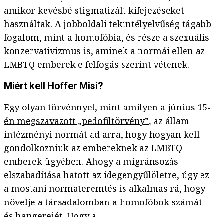
amikor kevésbé stigmatizált kifejezéseket
használtak. A jobboldali tekintélyelvűség tágabb
fogalom, mint a homofóbia, és része a szexuális
konzervativizmus is, aminek a normái ellen az
LMBTQ emberek e felfogás szerint vétenek.
Miért kell Hoffer Misi?
Egy olyan törvénnyel, mint amilyen
a június 15-
én megszavazott „pedofiltörvény”
, az állam
intézményi normát ad arra, hogy hogyan kell
gondolkozniuk az embereknek az LMBTQ
emberek ügyében. Ahogy a migránsozás
elszabadítása hatott az idegengyűlöletre, úgy ez
a mostani normateremtés is alkalmas rá, hogy
növelje a társadalomban a homofóbok számát
és hangerejét. Hogy a