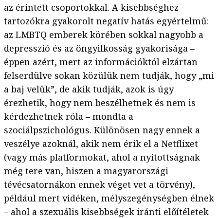
az érintett csoportokkal. A kisebbséghez
tartozókra gyakorolt negatív hatás egyértelmű:
az LMBTQ emberek körében sokkal nagyobb a
depresszió és az öngyilkosság gyakorisága –
éppen azért, mert az információktól elzártan
felserdülve sokan közülük nem tudják, hogy „mi
a baj velük”, de akik tudják, azok is úgy
érezhetik, hogy nem beszélhetnek és nem is
kérdezhetnek róla – mondta a
szociálpszichológus. Különösen nagy ennek a
veszélye azoknál, akik nem érik el a Netflixet
(vagy más platformokat, ahol a nyitottságnak
még tere van, hiszen a magyarországi
tévécsatornákon ennek véget vet a törvény),
például mert vidéken, mélyszegénységben élnek
– ahol a szexuális kisebbségek iránti előítéletek