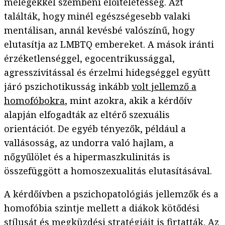
melegekkel szembeni előítéletesség. Azt
találták, hogy minél egészségesebb valaki
mentálisan, annál kevésbé valószínű, hogy
elutasítja az LMBTQ embereket. A mások iránti
érzéketlenséggel, egocentrikussággal,
agresszivitással és érzelmi hidegséggel együtt
járó pszichotikusság inkább
volt jellemző a
homofóbokra
, mint azokra, akik a kérdőív
alapján elfogadták az eltérő szexuális
orientációt. De egyéb tényezők, például a
vallásosság, az undorra való hajlam, a
nőgyűlölet és a hipermaszkulinitás is
összefüggött a homoszexualitás elutasításával.
A kérdőívben a pszichopatológiás jellemzők és a
homofóbia szintje mellett a diákok kötődési
stílusát és megküzdési stratégiáit is firtatták. Az