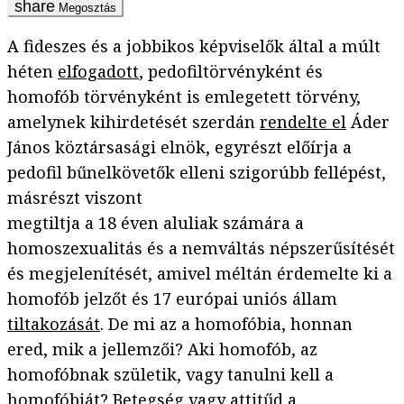
Megosztás
A fideszes és a jobbikos képviselők által a múlt
héten
elfogadott
, pedofiltörvényként és
homofób törvényként is emlegetett törvény,
amelynek kihirdetését szerdán
rendelte el
Áder
János köztársasági elnök, egyrészt előírja a
pedofil bűnelkövetők elleni szigorúbb fellépést,
másrészt viszont
megtiltja a 18 éven aluliak számára a
homoszexualitás és a nemváltás népszerűsítését
és megjelenítését, amivel méltán érdemelte ki a
homofób jelzőt és 17 európai uniós állam
tiltakozását
. De mi az a homofóbia, honnan
ered, mik a jellemzői? Aki homofób, az
homofóbnak születik, vagy tanulni kell a
homofóbiát? Betegség vagy attitűd a