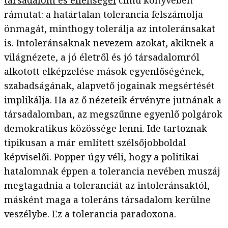
társadalom és ellenségei
című könyvében
rámutat: a határtalan tolerancia felszámolja
önmagát, minthogy tolerálja az intoleránsakat
is. Intoleránsaknak nevezem azokat, akiknek a
világnézete, a jó életről és jó társadalomról
alkotott elképzelése mások egyenlőségének,
szabadságának, alapvető jogainak megsértését
implikálja. Ha az ő nézeteik érvényre jutnának a
társadalomban, az megszűnne egyenlő polgárok
demokratikus közössége lenni. Ide tartoznak
tipikusan a már említett szélsőjobboldal
képviselői. Popper úgy véli, hogy a politikai
hatalomnak éppen a tolerancia nevében muszáj
megtagadnia a toleranciát az intoleránsaktól,
másként maga a toleráns társadalom kerülne
veszélybe. Ez a tolerancia paradoxona.