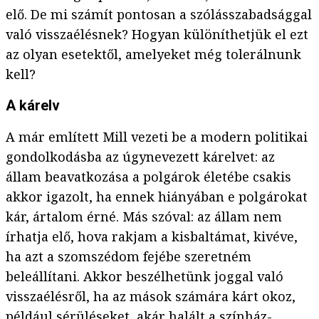
elő. De mi számít pontosan a szólásszabadsággal
való visszaélésnek? Hogyan különíthetjük el ezt
az olyan esetektől, amelyeket még tolerálnunk
kell?
A kárelv
A már említett Mill vezeti be a modern politikai
gondolkodásba az úgynevezett kárelvet: az
állam beavatkozása a polgárok életébe csakis
akkor igazolt, ha ennek hiányában e polgárokat
kár, ártalom érné. Más szóval: az állam nem
írhatja elő, hova rakjam a kisbaltámat, kivéve,
ha azt a szomszédom fejébe szeretném
beleállítani. Akkor beszélhetünk joggal való
visszaélésről, ha az mások számára kárt okoz,
például sérüléseket, akár halált a színház-