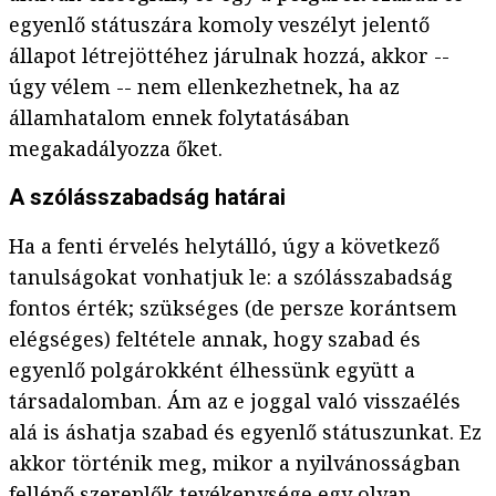
egyenlő státuszára komoly veszélyt jelentő
állapot létrejöttéhez járulnak hozzá, akkor --
úgy vélem -- nem ellenkezhetnek, ha az
államhatalom ennek folytatásában
megakadályozza őket.
A szólásszabadság határai
Ha a fenti érvelés helytálló, úgy a következő
tanulságokat vonhatjuk le: a szólásszabadság
fontos érték; szükséges (de persze korántsem
elégséges) feltétele annak, hogy szabad és
egyenlő polgárokként élhessünk együtt a
társadalomban. Ám az e joggal való visszaélés
alá is áshatja szabad és egyenlő státuszunkat. Ez
akkor történik meg, mikor a nyilvánosságban
fellépő szereplők tevékenysége egy olyan