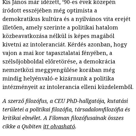
Kis János már idézett, ‘90-es évek közepén
íródott esszéjében még optimista a
demokratikus kultúra és a nyilvános vita erejét
illetően, amely szerinte a politikai hatalom
közbeavatkozása nélkül is képes magából
kivetni az intoleranciát. Kérdés azonban, hogy
vajon a mai kor tapasztalatai fényében, a
szélsőjobboldal előretörése, a demokrácia
nemzetközi meggyengülése korában még
mindig helyénvaló-e kizárnunk a politika
intézményeit az intolerancia elleni küzdelemből.
A szerző filozófus, a CEU PhD-hallgatója, kutatási
területei a politikai filozófia, társadalomfilozófia és
kritikai elmélet. A Filoman filozófusainak összes
cikke a Qubiten
itt olvasható
.