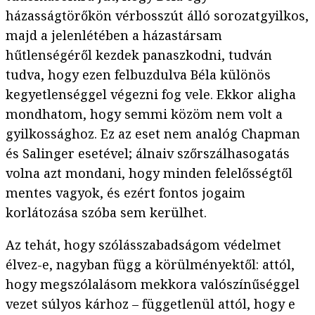
házasságtörőkön vérbosszút álló sorozatgyilkos,
majd a jelenlétében a házastársam
hűtlenségéről kezdek panaszkodni, tudván
tudva, hogy ezen felbuzdulva Béla különös
kegyetlenséggel végezni fog vele. Ekkor aligha
mondhatom, hogy semmi közöm nem volt a
gyilkossághoz. Ez az eset nem analóg Chapman
és Salinger esetével; álnaiv szőrszálhasogatás
volna azt mondani, hogy minden felelősségtől
mentes vagyok, és ezért fontos jogaim
korlátozása szóba sem kerülhet.
Az tehát, hogy szólásszabadságom védelmet
élvez-e, nagyban függ a körülményektől: attól,
hogy megszólalásom mekkora valószínűséggel
vezet súlyos kárhoz – függetlenül attól, hogy e