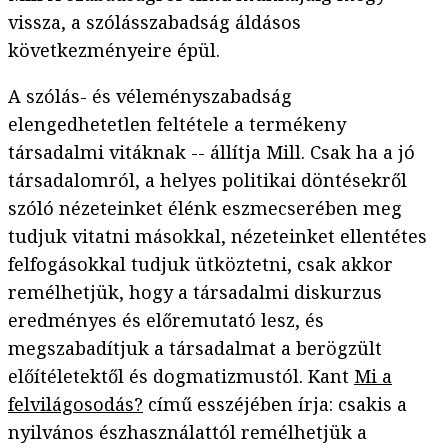
vissza, a szólásszabadság áldásos
következményeire épül.
A szólás- és véleményszabadság
elengedhetetlen feltétele a termékeny
társadalmi vitáknak -- állítja Mill. Csak ha a jó
társadalomról, a helyes politikai döntésekről
szóló nézeteinket élénk eszmecserében meg
tudjuk vitatni másokkal, nézeteinket ellentétes
felfogásokkal tudjuk ütköztetni, csak akkor
remélhetjük, hogy a társadalmi diskurzus
eredményes és előremutató lesz, és
megszabadítjuk a társadalmat a berögzült
előítéletektől és dogmatizmustól. Kant
Mi a
felvilágosodás?
című esszéjében írja: csakis a
nyilvános észhasználattól remélhetjük a