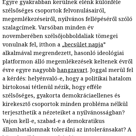
Egyre gyakrabban kerülnek elénk különféle
szélsőséges csoportok felvonulásairól,
megemlékezéseiről, nyilvános fellépéséről szóló
szalagcímek. Varsóban minden év
novemberében szélsőjobboldaliak tömegei
vonulnak fel, itthon a „
becsület napja
”
alkalmával megrendezett, hasonló ideológiai
platformon álló megemlékezések keltenek évről
évre egyre nagyobb
hangzavart
. Joggal merül fel
a kérdés: helyénvaló-e, hogy a politikai hatalom
birtokosai tétlenül nézik, hogy efféle
szélsőséges, gyakorta demokráciaellenes és
kirekesztő csoportok minden probléma nélkül
terjeszthetik a nézeteiket a nyilvánosságban?
Vajon kell-e, szabad-e a demokratikus
államhatalomnak tolerálni az intoleránsakat? A