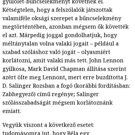
gyűlölet-bűncselekményt követnek el.
Kétségtelen, hogy a felszólalók játszottak
valamiféle oksági szerepet a bűncselekmény
megtörténtében, azonban mégsem ők követték
el azt. Márpedig joggal gondolhatjuk, hogy
méltánytalan volna valaki jogait – például a
szabad szóláshoz való jogát – olyasmiért
korlátozni, amit valaki más tett. John Lennon
gyilkosa, Mark David Chapman állítása szerint
azért ölte meg Lennont, mert erre buzdította J.
D. Salinger Rozsban a fogó (korábbi fordításban:
Zabhegyező) című regénye; Salinger
szólásszabadságát mégsem korlátoznánk
emiatt.
Vegyük viszont a következő esetet:
tudomásomra jut, hogy Béla egy