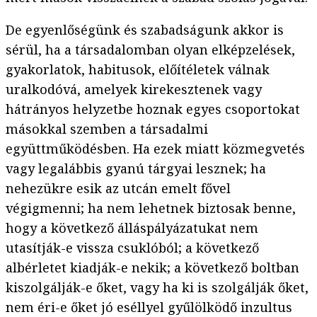
De egyenlőségünk és szabadságunk akkor is
sérül, ha a társadalomban olyan elképzelések,
gyakorlatok, habitusok, előítéletek válnak
uralkodóvá, amelyek kirekesztenek vagy
hátrányos helyzetbe hoznak egyes csoportokat
másokkal szemben a társadalmi
együttműködésben. Ha ezek miatt közmegvetés
vagy legalábbis gyanú tárgyai lesznek; ha
nehezükre esik az utcán emelt fővel
végigmenni; ha nem lehetnek biztosak benne,
hogy a következő álláspályázatukat nem
utasítják-e vissza csuklóból; a következő
albérletet kiadják-e nekik; a következő boltban
kiszolgálják-e őket, vagy ha ki is szolgálják őket,
nem éri-e őket jó eséllyel gyűlölködő inzultus