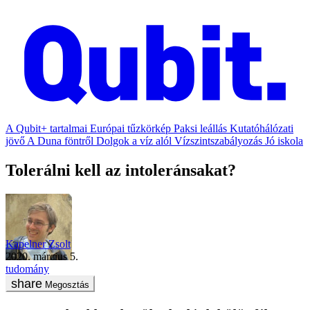
A Qubit+ tartalmai
Európai tűzkörkép
Paksi leállás
Kutatóhálózati
jövő
A Duna föntről
Dolgok a víz alól
Vízszintszabályozás
Jó iskola
Tolerálni kell az intoleránsakat?
Kapelner Zsolt
2020. március 5.
tudomány
Megosztás