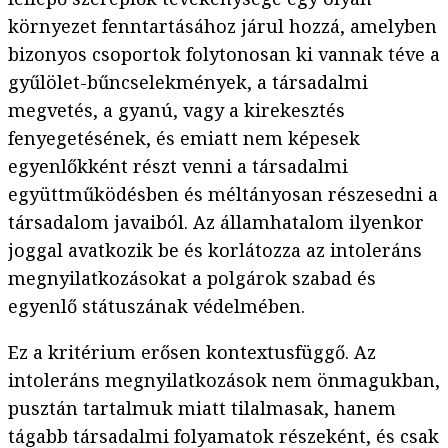
környezet fenntartásához járul hozzá, amelyben
bizonyos csoportok folytonosan ki vannak téve a
gyűlölet-bűncselekmények, a társadalmi
megvetés, a gyanú, vagy a kirekesztés
fenyegetésének, és emiatt nem képesek
egyenlőkként részt venni a társadalmi
együttműködésben és méltányosan részesedni a
társadalom javaiból. Az államhatalom ilyenkor
joggal avatkozik be és korlátozza az intoleráns
megnyilatkozásokat a polgárok szabad és
egyenlő státuszának védelmében.
Ez a kritérium erősen kontextusfüggő. Az
intoleráns megnyilatkozások nem önmagukban,
pusztán tartalmuk miatt tilalmasak, hanem
tágabb társadalmi folyamatok részeként, és csak