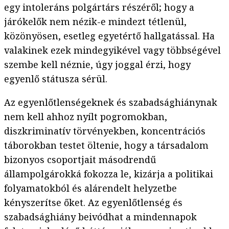
egy intoleráns polgártárs részéről; hogy a
járókelők nem nézik-e mindezt tétlenül,
közönyösen, esetleg egyetértő hallgatással. Ha
valakinek ezek mindegyikével vagy többségével
szembe kell néznie, úgy joggal érzi, hogy
egyenlő státusza sérül.
Az egyenlőtlenségeknek és szabadsághiánynak
nem kell ahhoz nyílt pogromokban,
diszkriminatív törvényekben, koncentrációs
táborokban testet öltenie, hogy a társadalom
bizonyos csoportjait másodrendű
állampolgárokká fokozza le, kizárja a politikai
folyamatokból és alárendelt helyzetbe
kényszerítse őket. Az egyenlőtlenség és
szabadsághiány beivódhat a mindennapok