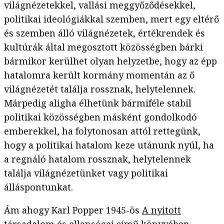
világnézetekkel, vallási meggyőződésekkel,
politikai ideológiákkal szemben, mert egy eltérő
és szemben álló világnézetek, értékrendek és
kultúrák által megosztott közösségben bárki
bármikor kerülhet olyan helyzetbe, hogy az épp
hatalomra került kormány momentán az ő
világnézetét találja rossznak, helytelennek.
Márpedig aligha élhetünk bármiféle stabil
politikai közösségben másként gondolkodó
emberekkel, ha folytonosan attól rettegünk,
hogy a politikai hatalom keze utánunk nyúl, ha
a regnáló hatalom rossznak, helytelennek
találja világnézetünket vagy politikai
álláspontunkat.
Ám ahogy Karl Popper 1945-ös
A nyitott