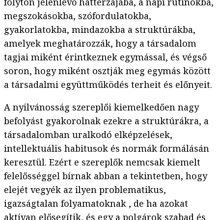
folyton jelenlévő háttérzajába, a napi rutinokba,
megszokásokba, szófordulatokba,
gyakorlatokba, mindazokba a struktúrákba,
amelyek meghatározzák, hogy a társadalom
tagjai miként érintkeznek egymással, és végső
soron, hogy miként osztják meg egymás között
a társadalmi együttműködés terheit és előnyeit.
A nyilvánosság szereplői kiemelkedően nagy
befolyást gyakorolnak ezekre a struktúrákra, a
társadalomban uralkodó elképzelések,
intellektuális habitusok és normák formálásán
keresztül. Ezért e szereplők nemcsak kiemelt
felelősséggel bírnak abban a tekintetben, hogy
elejét vegyék az ilyen problematikus,
igazságtalan folyamatoknak , de ha azokat
aktívan elősegítik, és egy a polgárok szabad és