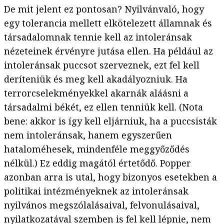
De mit jelent ez pontosan? Nyilvánvaló, hogy
egy tolerancia mellett elkötelezett államnak és
társadalomnak tennie kell az intoleránsak
nézeteinek érvényre jutása ellen. Ha például az
intoleránsak puccsot szerveznek, ezt fel kell
deríteniük és meg kell akadályozniuk. Ha
terrorcselekményekkel akarnák aláásni a
társadalmi békét, ez ellen tenniük kell. (Nota
bene: akkor is így kell eljárniuk, ha a puccsisták
nem intoleránsak, hanem egyszerűen
hataloméhesek, mindenféle meggyőződés
nélkül.) Ez eddig magától értetődő. Popper
azonban arra is utal, hogy bizonyos esetekben a
politikai intézményeknek az intoleránsak
nyilvános megszólalásaival, felvonulásaival,
nyilatkozatával szemben is fel kell lépnie, nem