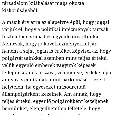
társadalom kilábalását maga okozta
kiskorúságából.
A másik érv arra az alapelvre épül, hogy joggal
várjuk el, hogy a politikai intézmények tartsák
tiszteletben szabad és egyenlő mivoltunkat.
Nemcsak, hogy jó következményekkel jár,
hanem a saját jogán is értéket képvisel az, hogy
polgártársainkkal szemben mint teljes értékű,
velük egyenlő emberek vagyunk képesek
fellépni, akinek a szava, véleménye, érdekei épp
annyira számítanak, mint bárki másé -- ezért
helytelen, ha egyeseket másodrendű
állampolgárként kezelnek. Ám annak, hogy
teljes értékű, egyenlő polgárokként kezeljenek
bennünket, elengedhetetlen feltétele, hogy