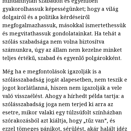
mindannyian szabadon és egyenlően
gyakorolhassuk képességünket; hogy a világ
dolgairól és a politika kérdéseiről
megfogalmazhassuk, másokkal ismertethessük
és megvitathassuk gondolatainkat. Ha tehát a
szólás szabadsága nem volna biztosítva
számunkra, úgy az állam nem kezelne minket
teljes értékű, szabad és egyenlő polgárokként.
Még ha e megfontolások igazolják is a
szólásszabadság jogát alapesetben, nem teszik e
jogot korlátlanná, hiszen nem igazolják a vele
való visszaélést. Ahogy a hírhedt példa tartja: a
szólásszabadság joga nem terjed ki arra az
esetre, mikor valaki egy túlzsúfolt színházban
szórakozásból azt kiáltja, hogy „tűz van”, és
ezzel tömeges pánikot, sérülést, akár halált idéz