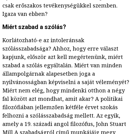
csak erőszakos tevékenységükkel szemben.
Igaza van ebben?
Miért szabad a szólás?
Korlátozható-e az intoleránsak
szólásszabadsága? Ahhoz, hogy erre választ
kapjunk, először azt kell megértenünk, miért
szabad a szólás egyáltalán. Miért van minden
állampolgárnak alapesetben joga a
nyilvánosságban képviselni a saját véleményét?
Miért nem elég, hogy mindenki otthon a négy
fal között azt mondhat, amit akar? A politikai
filozófiában jellemzően kétféle érvet szokás
felhozni a szólásszabadság mellett. Az egyik,
amely a 19. századi angol filozófus, John Stuart
Mill A szabadságról című munkájáig megy