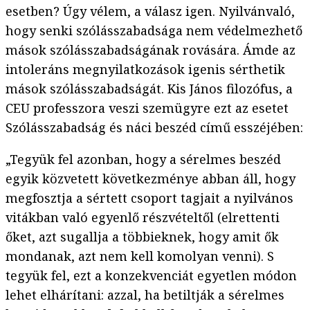
esetben? Úgy vélem, a válasz igen. Nyilvánvaló,
hogy senki szólásszabadsága nem védelmezhető
mások szólásszabadságának rovására. Ámde az
intoleráns megnyilatkozások igenis sérthetik
mások szólásszabadságát. Kis János filozófus, a
CEU professzora veszi szemügyre ezt az esetet
Szólásszabadság és náci beszéd című esszéjében:
„Tegyük fel azonban, hogy a sérelmes beszéd
egyik közvetett következménye abban áll, hogy
megfosztja a sértett csoport tagjait a nyilvános
vitákban való egyenlő részvételtől (elrettenti
őket, azt sugallja a többieknek, hogy amit ők
mondanak, azt nem kell komolyan venni). S
tegyük fel, ezt a konzekvenciát egyetlen módon
lehet elhárítani: azzal, ha betiltják a sérelmes