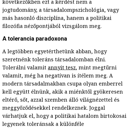
következőkben ezt a kérdést nem a
jogtudomány, a társadalompszichológia, vagy
más hasonló diszciplína, hanem a politikai
filozófia nézőpontjából vizsgálom meg.
A tolerancia paradoxona
A legtöbben egyetérthetünk abban, hogy
szeretnénk toleráns társadalomban élni.
Tolerálni valamit
annyit tesz
, mint megtűrni
valamit, még ha negatívan is ítélem meg. A
modern társadalmakban csupa olyan emberrel
kell együtt élnünk, akik a miénktől gyökeresen
eltérő, sőt, azzal szemben álló világnézettel és
meggyőződésekkel rendelkeznek. Joggal
várhatjuk el, hogy a politikai hatalom birtokosai
legyenek toleránsak a különféle