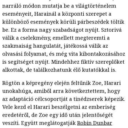
narráló módon mutatja be a világtörténelem
eseményeit, Harainál a központi szerepet a
különböző események körüli párbeszédek töltik
be. Ez a forma nagy szabadságot nyújt. Sztorivá
válik a cselekmény, emellett megteremti a
szakmaiság hangulatát, játékossá válik az
olvasási folyamat, és még vita kibontakozásához
is segítséget nyújt. Mindehhez fiktív szereplőket
alkottak, de találkozhatunk élő kutatókkal is.
Rögtön a képregény elején feltűnik Zoe, Harari
unokahúga, amiből arra következtettem, hogy
az adaptáció célcsoportját a tinédzserek képezik.
Vele kezd el Harari beszélgetni az emberiség
eredetéről, de Zoe egy idő után jelentőségét
veszíti. Együtt meglátogatják
Robin Dunbar