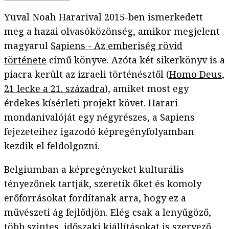
Yuval Noah Hararival 2015-ben ismerkedett
meg a hazai olvasóközönség, amikor megjelent
magyarul
Sapiens - Az emberiség rövid
története
című könyve. Azóta két sikerkönyv is a
piacra került az izraeli történésztől (
Homo Deus
,
21 lecke a 21. századra
), amiket most egy
érdekes kísérleti projekt követ. Harari
mondanivalóját egy négyrészes, a Sapiens
fejezeteihez igazodó képregényfolyamban
kezdik el feldolgozni.
Belgiumban a képregényeket kulturális
tényezőnek tartják, szeretik őket és komoly
erőforrásokat fordítanak arra, hogy ez a
művészeti ág fejlődjön. Elég csak a lenyűgöző,
több szintes, időszaki kiállításokat is szervező