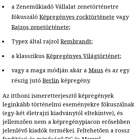
a Zeneműkiadó Vállalat zenetörténetre
fókuszáló
Képregényes rocktörténete
vagy
Rajzos zenetörténete
;
Typex által rajzol
Rembrandt
;
a klasszikus
Képregényes Világtörténet
;
vagy a maga módján akár a
Maus
és az egy
részig jutó
Berlin
képregény.
Az itthoni ismeretterjesztő képregények
leginkább történelmi eseményekre fókuszálnak
(egy-két életrajzi kiadványtól eltekintve), és
jellemzően nem a képregénypiacon erősebben
jelenlévő kiadók termékei. Feltehetően a rossz