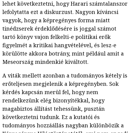
lehet következtetni, hogy Harari számtalanszor
lefolytatta ezt a diskurzust. Nagyon kíváncsi
vagyok, hogy a képregényes forma miatt
tinédzserek érdeklődésére is joggal számot
tartó könyv vajon felkelti-e politikai erők
figyelmét a kritikai hangvételével, és lesz-e
körülötte akkora botrány, mint például amit a
Meseország mindenkié kiváltott.
A viták mellett azonban a tudományos kétely is
erőteljesen megjelenik a képregényben. Sok
kérdés kapcsán merül fel, hogy nem
rendelkezünk elég bizonyítékkal, hogy
magabiztos állítást tehessünk, pusztán
következtetni tudunk. Ez a kutatói és
tudományos hozzáállás nagyban különbözik a