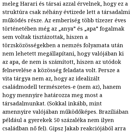
meleg Harari és társai azzal érvelnek, hogy ez a
struktúra csak néhány évtizede lett a társadalmi
működés része. Az emberiség több tízezer éves
történetében még az „anya” és „apa” fogalmak
sem voltak tisztázottak, hiszen a
törzsközösségekben a nemzés folyamata után
nem lehetett megállapítani, hogy valójában ki
az apa, de nem is számított, hiszen az utódok
felnevelése a közösség feladata volt. Persze a
vita tárgya nem az, hogy az idealizált
családmodell természetes-e (nem az), hanem
hogy mennyire határozza meg most a
társadalmunkat. (Sokkal inkább, mint
amennyire valójában működőképes. Brazíliában
például a gyerekek 50 százaléka nem ilyen
családban nő fel). Gipsz Jakab reakciójából arra