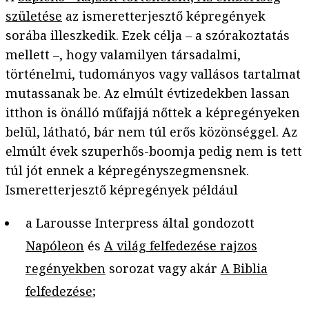
születése
az ismeretterjesztő képregények
sorába illeszkedik. Ezek célja – a szórakoztatás
mellett –, hogy valamilyen társadalmi,
történelmi, tudományos vagy vallásos tartalmat
mutassanak be. Az elmúlt évtizedekben lassan
itthon is önálló műfajjá nőttek a képregényeken
belül, látható, bár nem túl erős közönséggel. Az
elmúlt évek szuperhős-boomja pedig nem is tett
túl jót ennek a képregényszegmensnek.
Ismeretterjesztő képregények például
a Larousse Interpress által gondozott
Napóleon
és
A világ felfedezése rajzos
regényekben
sorozat vagy akár
A Biblia
felfedezése
;