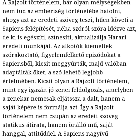
A Rajzolt történelem, bár olyan mélységekben
nem tud az emberiség történetébe hatolni,
ahogy azt az eredeti szöveg teszi, hűen követi a
Sapiens felépítését, néha szóról szóra idézve azt,
de ki is egészíti, színesíti, aktualizálja Harari
eredeti munkáját. Az alkotók kiemeltek
szórakoztató, figyelemfelkető epizódokat a
Sapiensből, kicsit meggyúrták, majd valóban
adaptálták őket, a szó lehető legjobb
értelmében. Kicsit olyan a Rajzolt történelem,
mint egy igazán jó zenei feldolgozás, amelyben
a zenekar nemcsak eljátssza a dalt, hanem a
saját képére is formálja azt. Így a Rajzolt
történelem nem csupán az eredeti szöveg
statikus átirata, hanem önálló mű, saját
hanggal, attitűddel. A Sapiens nagyívű