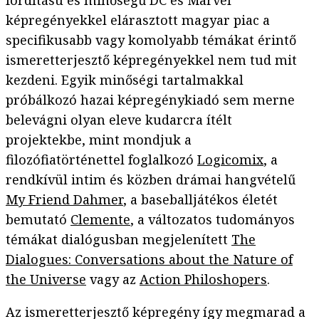
fordítású és minőségű DC és Marvel
képregényekkel elárasztott magyar piac a
specifikusabb vagy komolyabb témákat érintő
ismeretterjesztő képregényekkel nem tud mit
kezdeni. Egyik minőségi tartalmakkal
próbálkozó hazai képregénykiadó sem merne
belevágni olyan eleve kudarcra ítélt
projektekbe, mint mondjuk a
filozófiatörténettel foglalkozó
Logicomix
, a
rendkívül intim és közben drámai hangvételű
My Friend Dahmer
, a baseballjátékos életét
bemutató
Clemente
, a változatos tudományos
témákat dialógusban megjelenített
The
Dialogues: Conversations about the Nature of
the Universe
vagy az
Action Philoshopers
.
Az ismeretterjesztő képregény így megmarad a