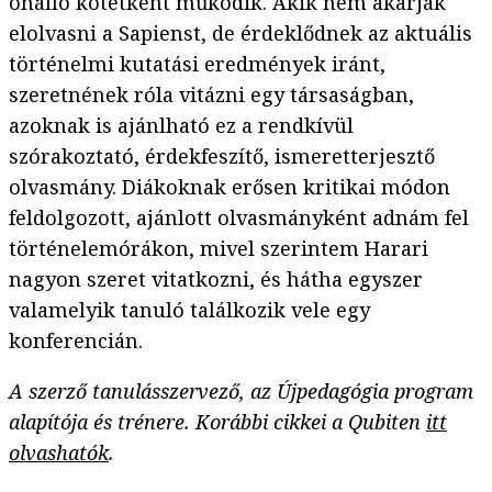
önálló kötetként működik. Akik nem akarják
elolvasni a Sapienst, de érdeklődnek az aktuális
történelmi kutatási eredmények iránt,
szeretnének róla vitázni egy társaságban,
azoknak is ajánlható ez a rendkívül
szórakoztató, érdekfeszítő, ismeretterjesztő
olvasmány. Diákoknak erősen kritikai módon
feldolgozott, ajánlott olvasmányként adnám fel
történelemórákon, mivel szerintem Harari
nagyon szeret vitatkozni, és hátha egyszer
valamelyik tanuló találkozik vele egy
konferencián.
A szerző tanulásszervező, az Újpedagógia program
alapítója és trénere.
Korábbi cikkei a Qubiten
itt
olvashatók
.