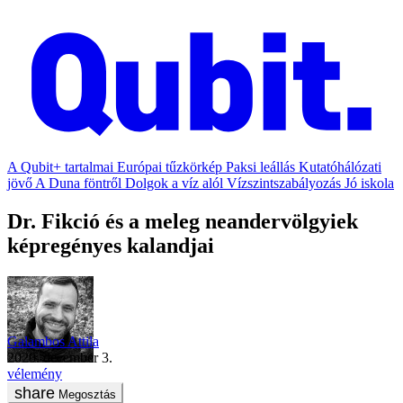
A Qubit+ tartalmai
Európai tűzkörkép
Paksi leállás
Kutatóhálózati
jövő
A Duna föntről
Dolgok a víz alól
Vízszintszabályozás
Jó iskola
Dr. Fikció és a meleg neandervölgyiek
képregényes kalandjai
Galambos Attila
2020. december 3.
vélemény
Megosztás