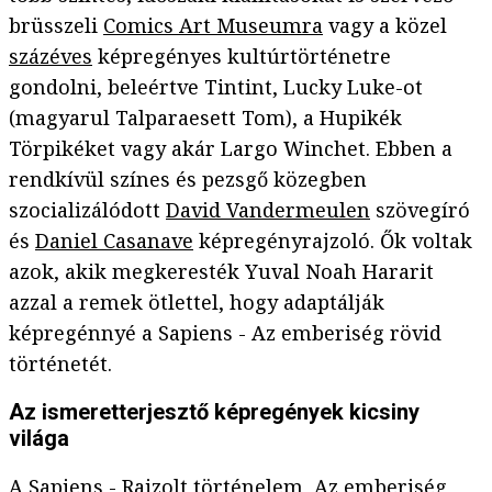
brüsszeli
Comics Art Museumra
vagy a közel
százéves
képregényes kultúrtörténetre
gondolni, beleértve Tintint, Lucky Luke-ot
(magyarul Talparaesett Tom), a Hupikék
Törpikéket vagy akár Largo Winchet. Ebben a
rendkívül színes és pezsgő közegben
szocializálódott
David Vandermeulen
szövegíró
és
Daniel Casanave
képregényrajzoló. Ők voltak
azok, akik megkeresték Yuval Noah Hararit
azzal a remek ötlettel, hogy adaptálják
képregénnyé a Sapiens - Az emberiség rövid
történetét.
Az ismeretterjesztő képregények kicsiny
világa
A
Sapiens - Rajzolt történelem, Az emberiség