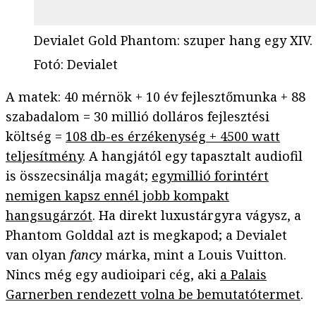
Devialet Gold Phantom: szuper hang egy XIV.
Fotó
:
Devialet
A matek: 40 mérnök + 10 év fejlesztőmunka + 88
szabadalom = 30 millió dolláros fejlesztési
költség =
108 db-es érzékenység + 4500 watt
teljesítmény
. A hangjától egy tapasztalt audiofil
is összecsinálja magát;
egymillió forintért
nemigen kapsz ennél jobb kompakt
hangsugárzót
. Ha direkt luxustárgyra vágysz, a
Phantom Golddal azt is megkapod; a Devialet
van olyan
fancy
márka, mint a Louis Vuitton.
Nincs még egy audioipari cég, aki
a Palais
Garnerben rendezett volna be bemutatótermet
.