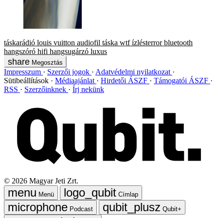
táskarádió
louis vuitton
audiofil
táska
wtf
ízlésterror
bluetooth
hangszóró
hifi
hangsugárzó
luxus
Megosztás
Impresszum
Szerzői jogok
Adatvédelmi nyilatkozat
Sütibeállítások
Médiaajánlat
Hirdetői ÁSZF
Támogatói ÁSZF
RSS
Szerzőinknek
Írj nekünk
©
2026
Magyar Jeti Zrt.
Menü
Címlap
Podcast
Qubit+