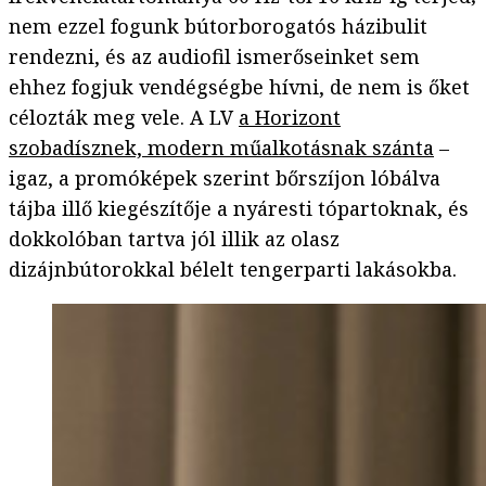
nem ezzel fogunk bútorborogatós házibulit
rendezni, és az audiofil ismerőseinket sem
ehhez fogjuk vendégségbe hívni, de nem is őket
célozták meg vele. A LV
a Horizont
szobadísznek, modern műalkotásnak szánta
–
igaz, a promóképek szerint bőrszíjon lóbálva
tájba illő kiegészítője a nyáresti tópartoknak, és
dokkolóban tartva jól illik az olasz
dizájnbútorokkal bélelt tengerparti lakásokba.