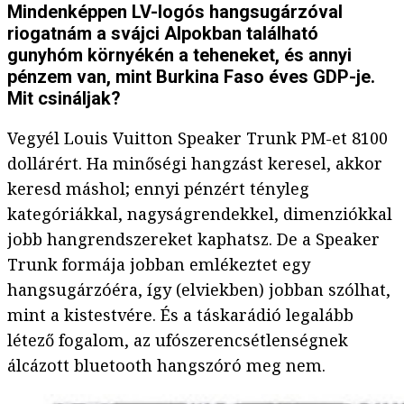
Mindenképpen LV-logós hangsugárzóval
riogatnám a svájci Alpokban található
gunyhóm környékén a teheneket, és annyi
pénzem van, mint Burkina Faso éves GDP-je.
Mit csináljak?
Vegyél Louis Vuitton Speaker Trunk PM-et 8100
dollárért. Ha minőségi hangzást keresel, akkor
keresd máshol; ennyi pénzért tényleg
kategóriákkal, nagyságrendekkel, dimenziókkal
jobb hangrendszereket kaphatsz. De a Speaker
Trunk formája jobban emlékeztet egy
hangsugárzóéra, így (elviekben) jobban szólhat,
mint a kistestvére. És a táskarádió legalább
létező fogalom, az ufószerencsétlenségnek
álcázott bluetooth hangszóró meg nem.