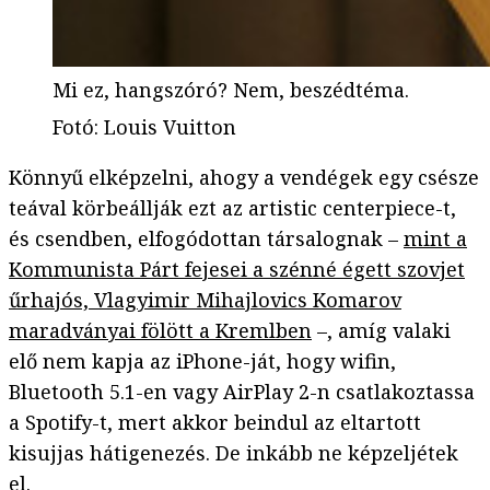
Mi ez, hangszóró? Nem, beszédtéma.
Fotó
:
Louis Vuitton
Könnyű elképzelni, ahogy a vendégek egy csésze
teával körbeállják ezt az artistic centerpiece-t,
és csendben, elfogódottan társalognak –
mint a
Kommunista Párt fejesei a szénné égett szovjet
űrhajós, Vlagyimir Mihajlovics Komarov
maradványai fölött a Kremlben
–, amíg valaki
elő nem kapja az iPhone-ját, hogy wifin,
Bluetooth 5.1-en vagy AirPlay 2-n csatlakoztassa
a Spotify-t, mert akkor beindul az eltartott
kisujjas hátigenezés. De inkább ne képzeljétek
el.