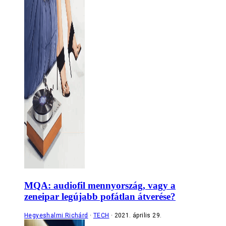
MQA: audiofil mennyország, vagy a
zeneipar legújabb pofátlan átverése?
Hegyeshalmi Richárd
TECH
2021. április 29.