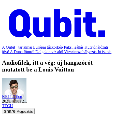
A Qubit+ tartalmai
Európai tűzkörkép
Paksi leállás
Kutatóhálózati
jövő
A Duna föntről
Dolgok a víz alól
Vízszintszabályozás
Jó iskola
Audiofilek, itt a vég: új hangszórót
mutatott be a Louis Vuitton
KELL Tibor
2021. július 21.
TECH
Megosztás