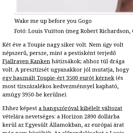
Wake me up before you Gogo
Fotó
:
Louis Vuitton (meg Robert Richardson, Q
Két éve a Toupie nagy siker volt. Nem
úgy
volt
népszerű, persze, mint a pestisként terjedő
Fjallraven Kanken
hátizsákok; ahhoz túl drága
volt. A presztízsét ugyanakkor jól mutatja, hogy
egy használt Toupie-ért 3500 eurót kérnek
(és
most tízszázalékos kedvezménnyel kapható,
amúgy 3950-be kerülne).
Ehhez képest
a hangszóróval kibélelt változat
vételára nevetséges: a Horizon 2890 dollárba
kerül az Egyesült Államokban, az európai árat