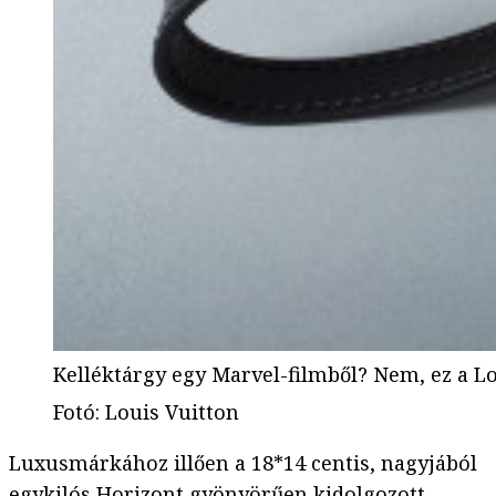
Kelléktárgy egy Marvel-filmből? Nem, ez a Lo
Fotó
:
Louis Vuitton
Luxusmárkához illően a 18*14 centis, nagyjából
egykilós Horizont gyönyörűen kidolgozott,