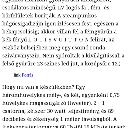
csodálatos minőségű, LV-logós fa-, fém- és
bőrfelületek borítják. A steampunkos
búgócsigadizájn igen ízlésesen fest, egészen a
bekapcsolásig; akkor villan fel a fémgyűrűn a
kék fényű L-O-U-I-S-V-U-I-T-T-O-N felirat, az
eszköz belsejében meg egy csomó ronda
szivárványszín. Nem spóroltak a kivilágítással: a
felső gyűrűre 23 színes led jut, a középsőre 12.)
Forrás
Hogy mi van a készülékben? Egy
háromhüvelykes mély-, és két, egyenként 0,75
hüvelykes magassugárzó (tweeter). 2 + 1
csatorna, kétszer 30 watt teljesítmény, és 89
decibeles érzékenység 1 méter távolságból. A
frekvenciatartománya 60 Hz-től 16 kHz-ig terjed;