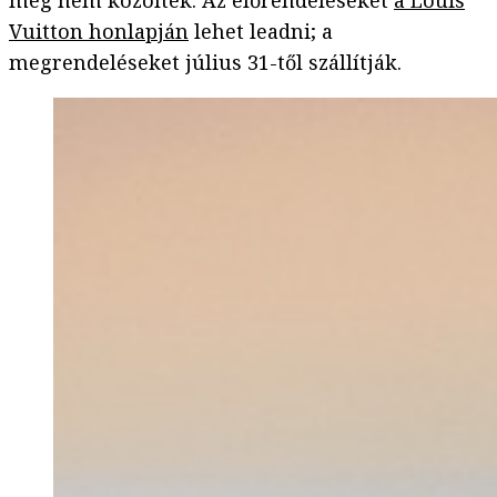
még nem közölték. Az előrendeléseket
a Louis
Vuitton honlapján
lehet leadni; a
megrendeléseket július 31-től szállítják.