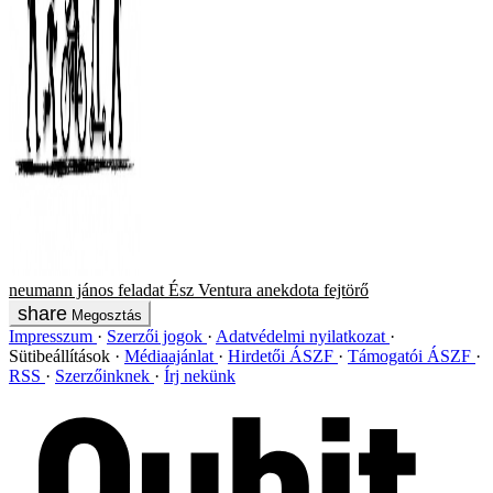
neumann jános
feladat
Ész Ventura
anekdota
fejtörő
Megosztás
Impresszum
Szerzői jogok
Adatvédelmi nyilatkozat
Sütibeállítások
Médiaajánlat
Hirdetői ÁSZF
Támogatói ÁSZF
RSS
Szerzőinknek
Írj nekünk