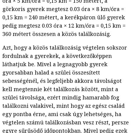
óra × 5 km/óra = 0,15 km = 150 métert, a
görkoris gyerek megtesz 0.03 óra × 8 km/óra =
0,15 km = 240 métert, a kerékpáron ülő gyerek
pedig megtesz 0.03 óra × 12 km/óra = 0,15 km =
360 métert összesen a közös találkozásig.
Azt, hogy a közös találkozásig végtelen sokszor
fordulnak a gyerekek, a következőképpen
láthatjuk be. Mivel a legnagyobb gyerek
gyorsabban halad a szülei összesített
sebességénél, és legfeljebb akkora távolságot
kell megtennie két találkozás között, mint a
szülei távolsága, ezért mindig hamarabb fog
találkozni valakivel, mint hogy az egész család
egy pontba érne, ami csak úgy lehetséges, ha
végtelen számú találkozásban vesz részt, persze
egyre sűrűsödő időpontokban. Mivel pedig ezek