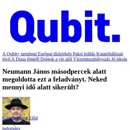
A Qubit+ tartalmai
Európai tűzkörkép
Paksi leállás
Kutatóhálózati
jövő
A Duna föntről
Dolgok a víz alól
Vízszintszabályozás
Jó iskola
Neumann János másodpercek alatt
megoldotta ezt a feladványt. Neked
mennyi idő alatt sikerült?
Gáspár Merse Előd
2021. július 28.
tudomány