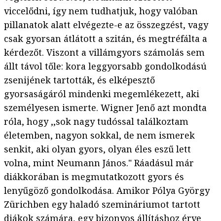
viccelődni, így nem tudhatjuk, hogy valóban
pillanatok alatt elvégezte-e az összegzést, vagy
csak gyorsan átlátott a szitán, és megtréfálta a
kérdezőt. Viszont a villámgyors számolás sem
állt távol tőle: kora leggyorsabb gondolkodású
zsenijének tartották, és elképesztő
gyorsaságáról mindenki megemlékezett, aki
személyesen ismerte. Wigner Jenő azt mondta
róla, hogy ,,sok nagy tudóssal találkoztam
életemben, nagyon sokkal, de nem ismerek
senkit, aki olyan gyors, olyan éles eszű lett
volna, mint Neumann János." Ráadásul már
diákkorában is megmutatkozott gyors és
lenyűgöző gondolkodása. Amikor Pólya György
Zürichben egy haladó szemináriumot tartott
diákok számára, egy bizonyos állításhoz érve