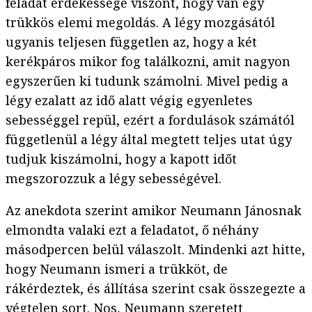
feladat érdekessége viszont, hogy van egy
trükkös elemi megoldás. A légy mozgásától
ugyanis teljesen független az, hogy a két
kerékpáros mikor fog találkozni, amit nagyon
egyszerűen ki tudunk számolni. Mivel pedig a
légy ezalatt az idő alatt végig egyenletes
sebességgel repül, ezért a fordulások számától
függetlenül a légy által megtett teljes utat úgy
tudjuk kiszámolni, hogy a kapott időt
megszorozzuk a légy sebességével.
Az anekdota szerint amikor Neumann Jánosnak
elmondta valaki ezt a feladatot, ő néhány
másodpercen belül válaszolt. Mindenki azt hitte,
hogy Neumann ismeri a trükköt, de
rákérdeztek, és állítása szerint csak összegezte a
végtelen sort. Nos, Neumann szeretett