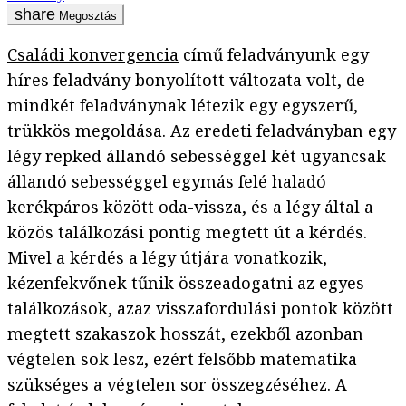
Megosztás
Családi konvergencia
című feladványunk egy
híres feladvány bonyolított változata volt, de
mindkét feladványnak létezik egy egyszerű,
trükkös megoldása. Az eredeti feladványban egy
légy repked állandó sebességgel két ugyancsak
állandó sebességgel egymás felé haladó
kerékpáros között oda-vissza, és a légy által a
közös találkozási pontig megtett út a kérdés.
Mivel a kérdés a légy útjára vonatkozik,
kézenfekvőnek tűnik összeadogatni az egyes
találkozások, azaz visszafordulási pontok között
megtett szakaszok hosszát, ezekből azonban
végtelen sok lesz, ezért felsőbb matematika
szükséges a végtelen sor összegzéséhez. A