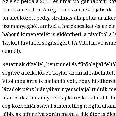
Az első példa a 2011-es líbiai polgárháború k
rendszere ellen. A régi rendszerhez lojálisak Lí
terület között pedig siralmas állapotok uralk
üzemanyagból, amivel a harckocsikat és az ele
háború kimenetelét is eldöntheti, a távolból a
Taylort hívta fel segítségért. (A Vitol neve 
cégnél).
Katarnak dízellel, benzinnel és fűtőolajjal felt
segítve a felkelőket. Taylor azonnal rábólintot
Vitol még arra is hajlandó volt, hogy hitelkere
lázadók pénz hiányában nyersolajjal tudták meg
már csak a líbiai nyersolaj kereskedelmét tiltó
cég közbenjárásával átmenetileg megfordítani 
több, az offenzíva során maga a diktátor is élet