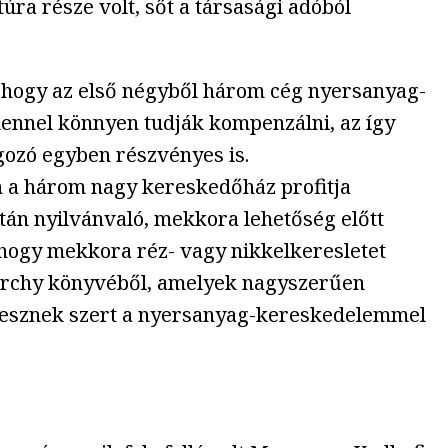
úra része volt, sőt a társasági adóból
k, hogy az első négyből három cég nyersanyag-
umennel könnyen tudják kompenzálni, az így
lgozó egyben részvényes is.
n a három nagy kereskedőház profitja
után nyilvánvaló, mekkora lehetőség előtt
 hogy mekkora réz- vagy nikkelkeresletet
 Farchy könyvéből, amelyek nagyszerűen
re tesznek szert a nyersanyag-kereskedelemmel