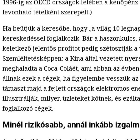
1996-ig az OECD országok felében a kenőpénz va
levonható tételként szerepelt.)
Ha beütjük a keresőbe, hogy „a világ 10 legnag
kereskedéssel foglalkozik. Bár a haszonkulcs,
keletkező jelentős profitot pedig szétosztják a
Szemléltetésképpen: a Kína által vezetett nye
meghaladta a Coca-Coláét, ami abban az évben k
állnak ezek a cégek, ha figyelembe vesszük a
támaszt majd a fejlett országok elektromos en
illusztrálják, milyen üzleteket kötnek, és ez
foglalkozó cégek.
Minél rizikósabb, annál inkább izgal