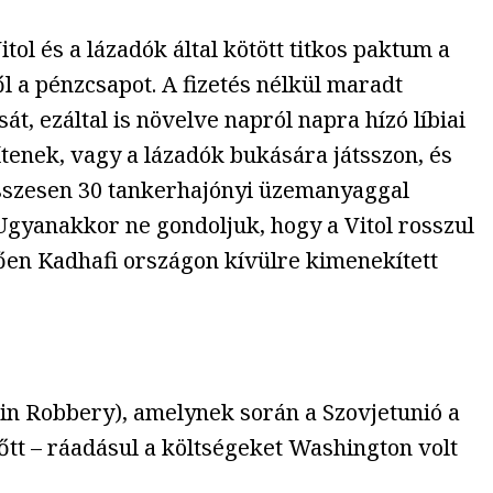
ol és a lázadók által kötött titkos paktum a
ől a pénzcsapot. A fizetés nélkül maradt
át, ezáltal is növelve napról napra hízó líbiai
zítenek, vagy a lázadók bukására játsszon, és
s összesen 30 tankerhajónyi üzemanyaggal
 Ugyanakkor ne gondoljuk, hogy a Vitol rosszul
hetően Kadhafi országon kívülre kimenekített
in Robbery), amelynek során a Szovjetunió a
nőtt – ráadásul a költségeket Washington volt