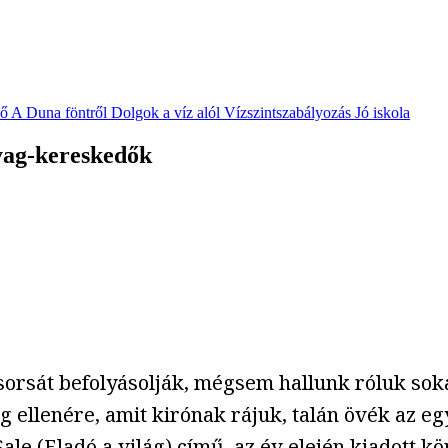
vő
A Duna föntről
Dolgok a víz alól
Vízszintszabályozás
Jó iskola
nyag-kereskedők
orsát befolyásolják, mégsem hallunk róluk soka
 ellenére, amit kirónak rájuk, talán övék az eg
Sale
(Eladó a világ) című, az év elején kiadott k