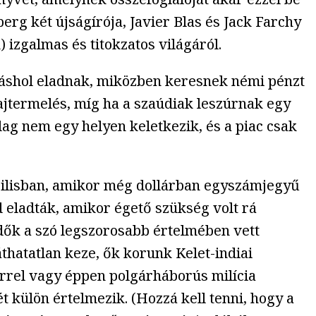
erg két újságírója, Javier Blas és Jack Farchy
izgalmas és titokzatos világáról.
máshol eladnak, miközben keresnek némi pénzt
ajtermelés, míg ha a szaúdiak leszúrnak egy
zilag nem egy helyen keletkezik, és a piac csak
prilisban, amikor még dollárban egyszámjegyű
jd eladták, amikor égető szükség volt rá
edők a szó legszorosabb értelmében vett
thatatlan keze, ők korunk Kelet-indiai
errel vagy éppen polgárháborús milícia
t külön értelmezik. (Hozzá kell tenni, hogy a