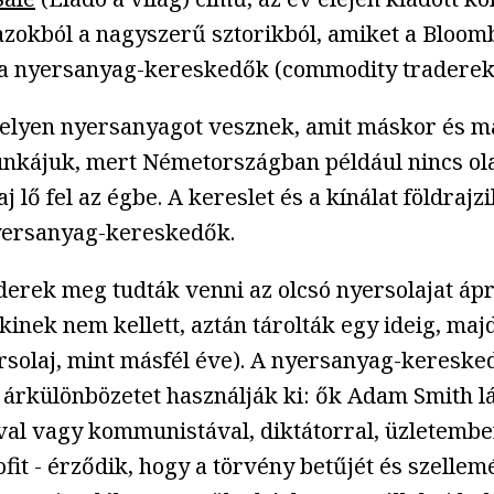
azokból a nagyszerű sztorikból, amiket a Bloomb
t a nyersanyag-kereskedők (commodity traderek) 
helyen nyersanyagot vesznek, amit máskor és 
munkájuk, mert Németországban például nincs ol
j lő fel az égbe. A kereslet és a kínálat földraj
nyersanyag-kereskedők.
derek meg tudták venni az olcsó nyersolajat á
nkinek nem kellett, aztán tárolták egy ideig, ma
ersolaj, mint másfél éve). A nyersanyag-keresk
 árkülönbözetet használják ki: ők Adam Smith lá
val vagy kommunistával, diktátorral, üzletemb
it - érződik, hogy a törvény betűjét és szellemé