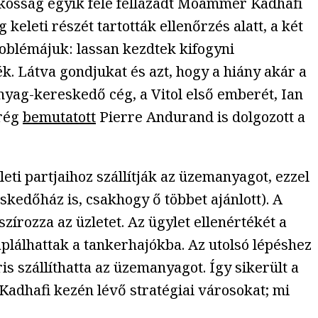
lakosság egyik fele fellázadt Moammer Kadhafi
keleti részét tartották ellenőrzés alatt, a két
roblémájuk: lassan kezdtek kifogyni
. Látva gondjukat és azt, hogy a hiány akár a
anyag-kereskedő cég, a Vitol első emberét, Ian
mrég
bemutatott
Pierre Andurand is dolgozott a
leti partjaihoz szállítják az üzemanyagot, ezzel
eskedőház is, csakhogy ő többet ajánlott). A
zírozza az üzletet. Az ügylet ellenértékét a
áplálhattak a tankerhajókba. Az utolsó lépéshez
is szállíthatta az üzemanyagot. Így sikerült a
Kadhafi kezén lévő stratégiai városokat; mi