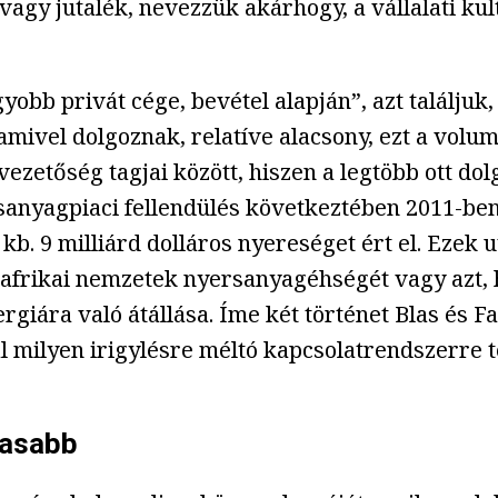
gy jutalék, nevezzük akárhogy, a vállalati kult
yobb privát cége, bevétel alapján”, azt találju
 amivel dolgoznak, relatíve alacsony, ezt a vol
 vezetőség tagjai között, hiszen a legtöbb ott do
rsanyagpiaci fellendülés következtében 2011-be
b. 9 milliárd dolláros nyereséget ért el. Ezek 
z afrikai nemzetek nyersanyagéhségét vagy azt,
ergiára való átállása. Íme két történet Blas és
által milyen irigylésre méltó kapcsolatrendszer
masabb