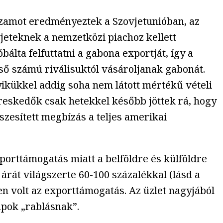
ozamot eredményeztek a Szovjetunióban, az
vjeteknek a nemzetközi piachoz kellett
lta felfuttatni a gabona exportját, így a
lső számú riválisuktól vásároljanak gabonát.
yikükkel addig soha nem látott mértékű vételi
ereskedők csak hetekkel később jöttek rá, hogy
zesített megbízás a teljes amerikai
xporttámogatás miatt a belföldre és külföldre
 árát világszerte 60-100 százalékkal (lásd a
en volt az exporttámogatás. Az üzlet nagyjából
apok „rablásnak”.