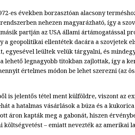
1972-es években borzasztóan alacsony termésh
ai rendszerben nehezen magyarázható, így a szo
ásik partján az USA állami ártámogatással próbá
 a geopolitikai ellentétek dacára a szovjetek e
, egyesével leültek velük tárgyalni, és mindeg
a lehető legnagyobb titokban zajlottak, így a k
ennyit értelmes módon be lehet szerezni (az öss
l is jelentős tétel ment külföldre, viszont az e
 tehát a hatalmas vásárlások a búza és a kukorica
tott áron kapták meg a gabonát, hiszen érvényb
 költségvetést – emiatt nevezték az amerikai l