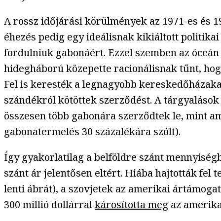
A rossz időjárási körülmények az 1971-es és 
éhezés pedig egy ideálisnak kikiáltott politik
fordulniuk gabonáért. Ezzel szemben az óceán m
hidegháború közepette racionálisnak tűnt, hogy
Fel is keresték a legnagyobb kereskedőházakat
szándékról kötöttek szerződést. A tárgyalások 
összesen több gabonára szerződtek le, mint am
gabonatermelés 30 százalékára szólt).
Így gyakorlatilag a belföldre szánt mennyiségbő
szánt ár jelentősen eltért. Hiába hajtották fel
lenti ábrát), a szovjetek az amerikai ártámoga
300 millió dollárral
károsította meg
az amerikai