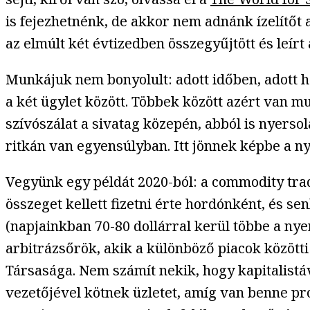
is fejezhetnénk, de akkor nem adnánk ízelítőt 
az elmúlt két évtizedben összegyűjtött és leír
Munkájuk nem bonyolult: adott időben, adott 
a két ügylet között. Többek között azért van 
szívószálat a sivatag közepén, abból is nyersola
ritkán van egyensúlyban. Itt jönnek képbe a 
Vegyünk egy példát 2020-ból: a commodity tra
összeget kellett fizetni érte hordónként, és se
(napjainkban 70-80 dollárral kerül többe a ny
arbitrázsőrök, akik a különböző piacok közötti
Társasága. Nem számít nekik, hogy kapitalistá
vezetőjével kötnek üzletet, amíg van benne prof