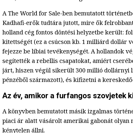
A The World for Sale-ben bemutatott történetbe
Kadhafi-erők tudtára jutott, mire ők felrobbant
holland cég fontos döntési helyzetbe került: fo
kitettségét (ez a csúcson kb. 1 milliárd dollár
fejezze be líbiai tevékenységét. A hollandok v
segítették a rebellis csapatokat, amiért cseré
járt, hiszen végül sikerült 300 millió dollárnyi
pénzéből származott), és kifizetni a kereskedő
Az év, amikor a furfangos szovjetek k
A könyvben bemutatott másik izgalmas történe
piaci ár alatt vásárolt amerikai gabonát olyan 
kénytelen állni.