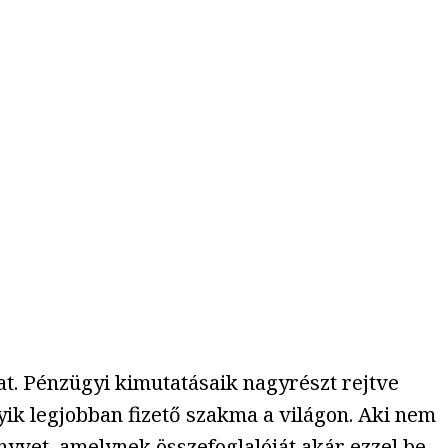
t. Pénzügyi kimutatásaik nagyrészt rejtve
yik legjobban fizető szakma a világon. Aki nem
önyvet, amelynek összefoglalóját akár ezzel be