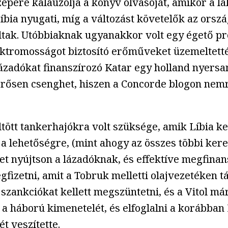
özepére kalauzolja a könyv olvasóját, amikor a 
bia nyugati, míg a változást követelők az ország 
odtak. Utóbbiaknak ugyanakkor volt egy égető p
ktromosságot biztosító erőműveket üzemeltették
 lázadókat finanszírozó Katar egy holland nyers
ismerősen csenghet, hiszen a Concorde blogon ne
öltött tankerhajókra volt szüksége, amik Líbia ke
t a lehetőségre, (mint ahogy az összes többi ker
tet nyújtson a lázadóknak, és effektíve megfinans
fizetni, amit a Tobruk melletti olajvezetéken t
 szankciókat kellett megszüntetni, és a Vitol már
a háború kimenetelét, és elfoglalni a korábban 
ét veszítette.