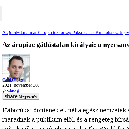
A Qubit+ tartalmai
Európai tűzkörkép
Paksi leállás
Kutatóhálózati jö
Az árupiac gátlástalan királyai: a nyersa
Gaál Gellért
2021. november 30.
gazdaság
Megosztás
Háborúkat döntenek el, néha egész nemzetek s
maradnak a publikum elől, és a rengeteg bírság
sejti, kiről van szó, olvassa el a
The World for 