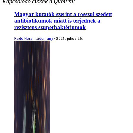
Kapcsolódó cikkek a Qubiten:
Magyar kutatók szerint a rosszul szedett
antibiotikumok miatt is terjednek a
rezisztens szuperbaktériumok
Radó Nóra
tudomány
2021. július 26.