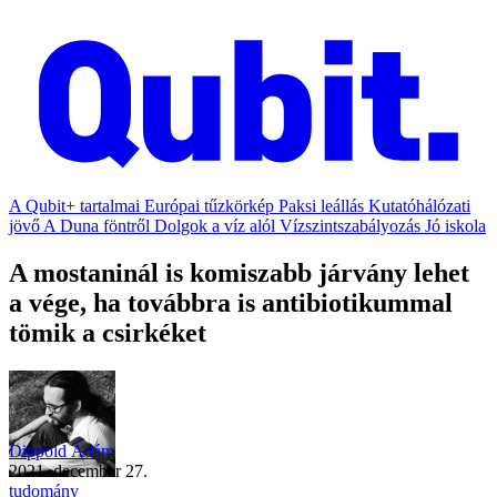
A Qubit+ tartalmai
Európai tűzkörkép
Paksi leállás
Kutatóhálózati
jövő
A Duna föntről
Dolgok a víz alól
Vízszintszabályozás
Jó iskola
A mostaninál is komiszabb járvány lehet
a vége, ha továbbra is antibiotikummal
tömik a csirkéket
Dippold Ádám
2021. december 27.
tudomány