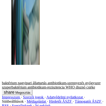
baktérium
nagyipari állattartás
antibiotikum-szennyezés
gyógyszer
szuperbaktérium
antibiotikum-rezisztencia
WHO
disznó
csirke
Megosztás
Impresszum
Szerzői jogok
Adatvédelmi nyilatkozat
Sütibeállítások
Médiaajánlat
Hirdetői ÁSZF
Támogatói ÁSZF
RSS
Szerzőinknek
Írj nekünk