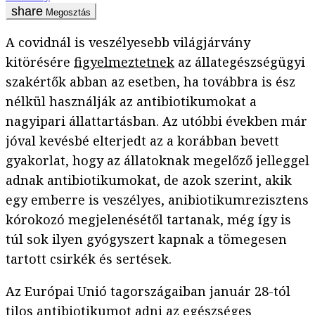
Megosztás
A covidnál is veszélyesebb világjárvány
kitörésére
figyelmeztetnek
az állategészségügyi
szakértők abban az esetben, ha továbbra is ész
nélkül használják az antibiotikumokat a
nagyipari állattartásban. Az utóbbi években már
jóval kevésbé elterjedt az a korábban bevett
gyakorlat, hogy az állatoknak megelőző jelleggel
adnak antibiotikumokat, de azok szerint, akik
egy emberre is veszélyes, anibiotikumrezisztens
kórokozó megjelenésétől tartanak, még így is
túl sok ilyen gyógyszert kapnak a tömegesen
tartott csirkék és sertések.
Az Európai Unió tagországaiban január 28-tól
tilos antibiotikumot adni az egészséges