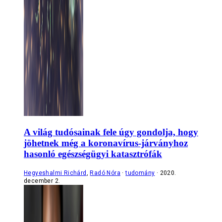
A világ tudósainak fele úgy gondolja, hogy
jöhetnek még a koronavírus-járványhoz
hasonló egészségügyi katasztrófák
Hegyeshalmi Richárd
,
Radó Nóra
tudomány
2020.
december 2.