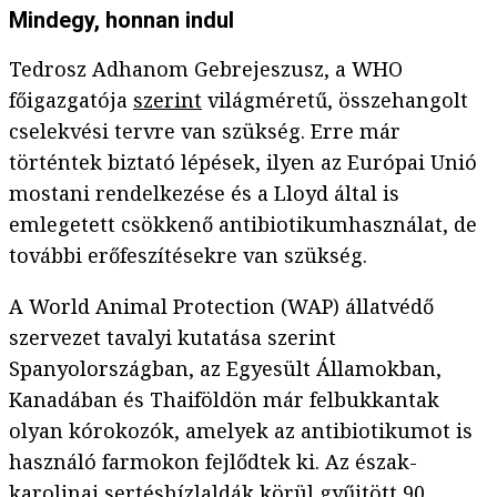
Mindegy, honnan indul
Tedrosz Adhanom Gebrejeszusz, a WHO
főigazgatója
szerint
világméretű, összehangolt
cselekvési tervre van szükség. Erre már
történtek biztató lépések, ilyen az Európai Unió
mostani rendelkezése és a Lloyd által is
emlegetett csökkenő antibiotikumhasználat, de
további erőfeszítésekre van szükség.
A World Animal Protection (WAP) állatvédő
szervezet tavalyi kutatása szerint
Spanyolországban, az Egyesült Államokban,
Kanadában és Thaiföldön már felbukkantak
olyan kórokozók, amelyek az antibiotikumot is
használó farmokon fejlődtek ki. Az észak-
karolinai sertéshízlaldák körül gyűjtött 90