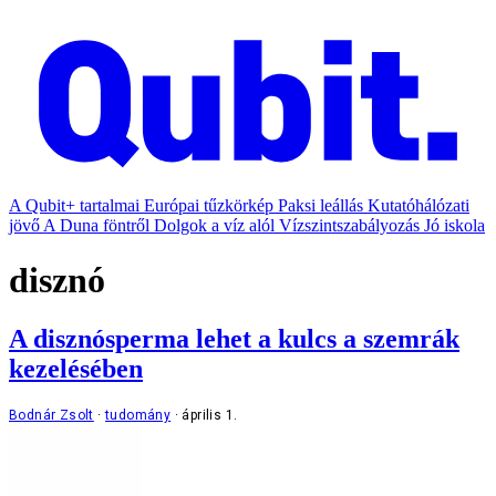
A Qubit+ tartalmai
Európai tűzkörkép
Paksi leállás
Kutatóhálózati
jövő
A Duna föntről
Dolgok a víz alól
Vízszintszabályozás
Jó iskola
disznó
A disznósperma lehet a kulcs a szemrák
kezelésében
Bodnár Zsolt
tudomány
április 1.