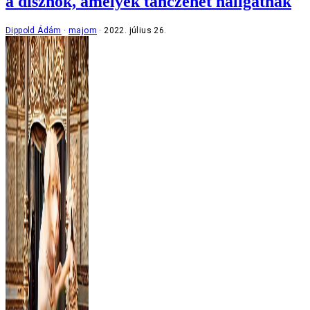
a disznók, amelyek tánczenét hallgatnak
Dippold Ádám
majom
2022. július 26.