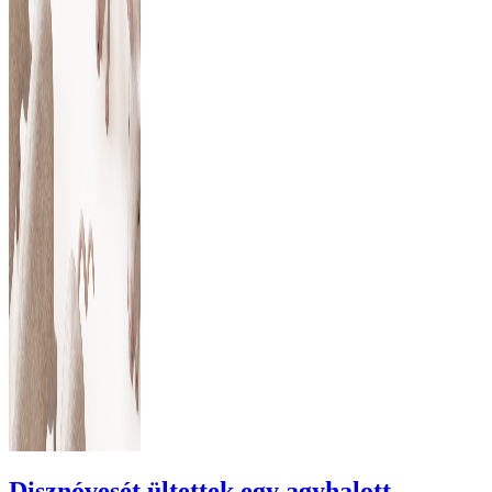
Disznóvesét ültettek egy agyhalott