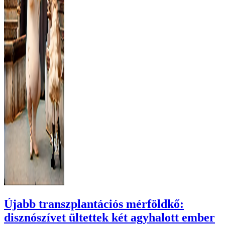
Újabb transzplantációs mérföldkő:
disznószívet ültettek két agyhalott ember