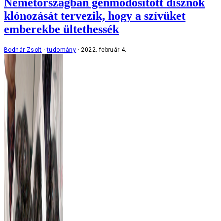
Németországban génmódosított disznók
klónozását tervezik, hogy a szívüket
emberekbe ültethessék
Bodnár Zsolt
tudomány
2022. február 4.