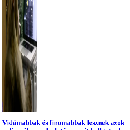
Vidámabbak és finomabbak lesznek azok