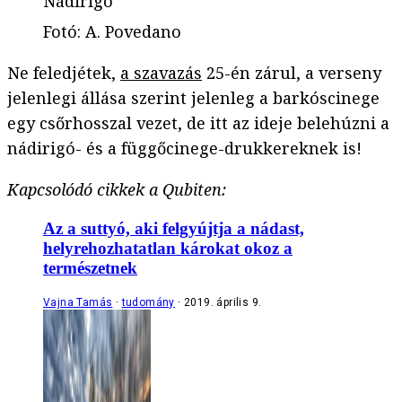
Nádirigó
Fotó
:
A. Povedano
Ne feledjétek,
a szavazás
25-én zárul, a verseny
jelenlegi állása szerint jelenleg a barkóscinege
egy csőrhosszal vezet, de itt az ideje belehúzni a
nádirigó- és a függőcinege-drukkereknek is!
Kapcsolódó cikkek a Qubiten:
Az a suttyó, aki felgyújtja a nádast,
helyrehozhatatlan károkat okoz a
természetnek
Vajna Tamás
tudomány
2019. április 9.