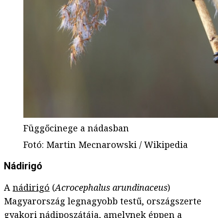
Függőcinege a nádasban
Fotó
:
Martin Mecnarowski / Wikipedia
Nádirigó
A
nádirigó
(
Acrocephalus arundinaceus
)
Magyarország legnagyobb testű, országszerte
gyakori nádiposzátája, amelynek éppen a