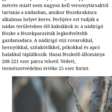
mérete miatt nem nagyon kell versenytársaktól
tartania a nádasban, amikor fészekrakásra
alkalmas helyet keres. Pechjére ezt tudják a
nádas területeken élő kakukkok is: a nádirigó
fészke a fészekparaziták legkedveltebb
gazdamadara. A nádirigó vízi rovarokkal,
hernyókkal, szitakötőkkel, pókokkal és apró
halakkal táplálkozik. Hazai fészkelő állománya
208-221 ezer párra tehető. Védett,
természetvédelmi értéke 25 ezer forint.