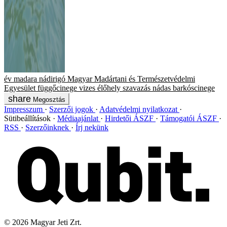
év madara
nádirigó
Magyar Madártani és Természetvédelmi
Egyesület
függőcinege
vizes élőhely
szavazás
nádas
barkóscinege
Megosztás
Impresszum
Szerzői jogok
Adatvédelmi nyilatkozat
Sütibeállítások
Médiaajánlat
Hirdetői ÁSZF
Támogatói ÁSZF
RSS
Szerzőinknek
Írj nekünk
©
2026
Magyar Jeti Zrt.