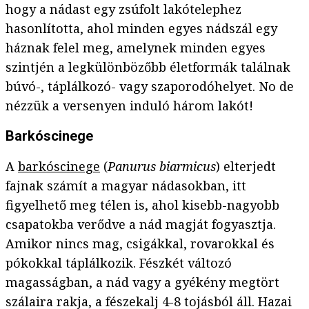
hogy a nádast egy zsúfolt lakótelephez
hasonlította, ahol minden egyes nádszál egy
háznak felel meg, amelynek minden egyes
szintjén a legkülönbözőbb életformák találnak
búvó-, táplálkozó- vagy szaporodóhelyet. No de
nézzük a versenyen induló három lakót!
Barkóscinege
A
barkóscinege
(
Panurus biarmicus
) elterjedt
fajnak számít a magyar nádasokban, itt
figyelhető meg télen is, ahol kisebb-nagyobb
csapatokba verődve a nád magját fogyasztja.
Amikor nincs mag, csigákkal, rovarokkal és
pókokkal táplálkozik. Fészkét változó
magasságban, a nád vagy a gyékény megtört
szálaira rakja, a fészekalj 4-8 tojásból áll. Hazai