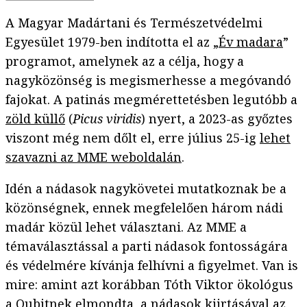
A Magyar Madártani és Természetvédelmi
Egyesület 1979-ben indította el az „
Év madara
”
programot, amelynek az a célja, hogy a
nagyközönség is megismerhesse a megóvandó
fajokat. A patinás megmérettetésben legutóbb a
zöld küllő
(
Picus viridis
) nyert, a 2023-as győztes
viszont még nem dőlt el, erre július 25-ig
lehet
szavazni az MME weboldalán
.
Idén a nádasok nagykövetei mutatkoznak be a
közönségnek, ennek megfelelően három nádi
madár közül lehet választani. Az MME a
témaválasztással a parti nádasok fontosságára
és védelmére kívánja felhívni a figyelmet. Van is
mire: amint azt korábban Tóth Viktor ökológus
a Qubitnek
elmondta
, a nádasok kiirtásával az