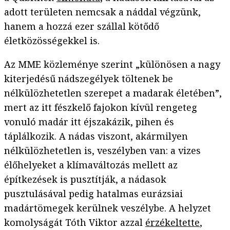
adott területen nemcsak a náddal végzünk,
hanem a hozzá ezer szállal kötődő
életközösségekkel is.
Az MME közleménye szerint „különösen a nagy
kiterjedésű nádszegélyek töltenek be
nélkülözhetetlen szerepet a madarak életében”,
mert az itt fészkelő fajokon kívül rengeteg
vonuló madár itt éjszakázik, pihen és
táplálkozik. A nádas viszont, akármilyen
nélkülözhetetlen is, veszélyben van: a vizes
élőhelyeket a klímaváltozás mellett az
építkezések is pusztítják, a nádasok
pusztulásával pedig hatalmas eurázsiai
madártömegek kerülnek veszélybe. A helyzet
komolyságát Tóth Viktor azzal
érzékeltette
,