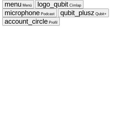
Menü
Címlap
Podcast
Qubit+
Profil