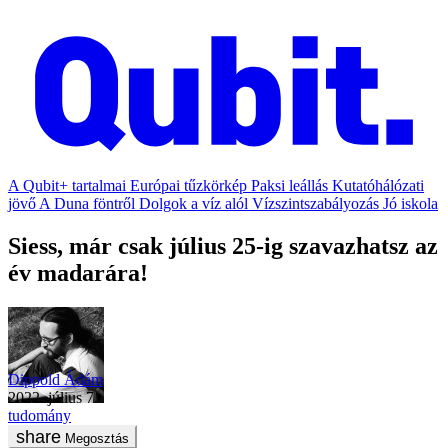
A Qubit+ tartalmai
Európai tűzkörkép
Paksi leállás
Kutatóhálózati
jövő
A Duna föntről
Dolgok a víz alól
Vízszintszabályozás
Jó iskola
Siess, már csak július 25-ig szavazhatsz az
év madarára!
Dippold Ádám
2022. július 7.
tudomány
Megosztás