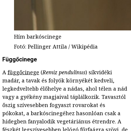
Hím barkóscinege
Fotó
:
Pellinger Attila / Wikipédia
Függőcinege
A
függőcinege
(
Remiz pendulinus
) síkvidéki
madár, a tavak és folyók környékét kedveli,
legkedveltebb élőhelye a nádas, ahol télen a nád
vagy a gyékény magjaival táplálkozik. Tavasztól
őszig szívesebben fogyaszt rovarokat és
pókokat, a barkóscinegéhez hasonlóan csak a
hidegben fanyalodik vegetáriánus étrendre. A
fészkét legszívesebben lelógó fűzfaágra szövi, de