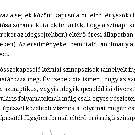
z a sejtek közötti kapcsolatot leíró tényezők) 
ása során a kutatók feltárták, hogy a szinaptik
reket az idegsejtekben) eltérő érési állapotba
elyeken). Az eredményeket bemutató
tanulmány
a
ben.
összekapcsoló kémiai szinapszisok (amelyek in
határozza meg. Évtizedek óta ismert, hogy az az
 a szinaptikus, vagyis idegi kapcsolódási diverz
kuláris folyamatoknak máig csak egyes részleteit
lépéssel közelebb visznek a folyamat megértésé
típusától függően formál eltérő erősségű szinap