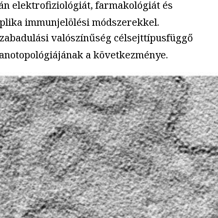
n elektrofiziológiát, farmakológiát és
eplika immunjelölési módszerekkel.
szabadulási valószínűség célsejttípusfüggő
nanotopológiájának a következménye.