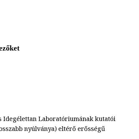
yezőket
is Idegélettan Laboratóriumának kutatói
osszabb nyúlványa) eltérő erősségű