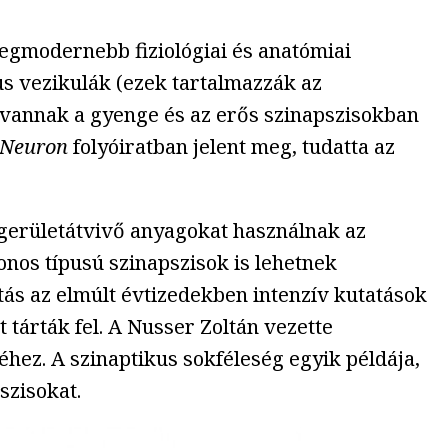
legmodernebb fiziológiai és anatómiai
us vezikulák (ezek tartalmazzák az
n vannak a gyenge és az erős szinapszisokban
Neuron
folyóiratban jelent meg, tudatta az
gerületátvivő anyagokat használnak az
onos típusú szinapszisok is lehetnek
itás az elmúlt évtizedekben intenzív kutatások
 tárták fel. A Nusser Zoltán vezette
hez. A szinaptikus sokféleség egyik példája,
szisokat.