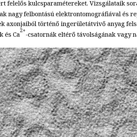
rt felelős kulcsparamétereket. Vizsgálataik sorá
tak nagy felbontású elektrontomográfiával és r
k axonjaiból történő ingerületátvivő anyag fel
2+
k és Ca
-csatornák eltérő távolságának vagy 