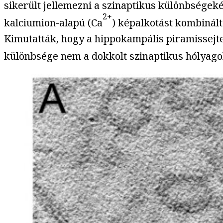
sikerült jellemezni a szinaptikus különbségeké
2+
kalciumion-alapú (Ca
) képalkotást kombinál
Kimutatták, hogy a hippokampális piramissejte
különbsége nem a dokkolt szinaptikus hólyago