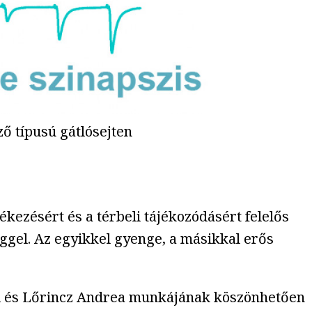
ő típusú gátlósejten
kezésért és a térbeli tájékozódásért felelős
ggel. Az egyikkel gyenge, a másikkal erős
mi és Lőrincz Andrea munkájának köszönhetően