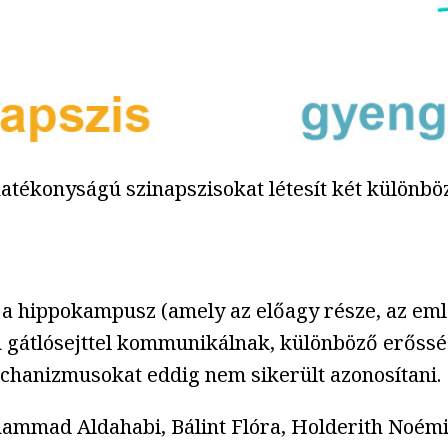
atékonyságú szinapszisokat létesít két különböz
 a hippokampusz (amely az előagy része, az emlé
sú gátlósejttel kommunikálnak, különböző erőssé
echanizmusokat eddig nem sikerült azonosítani.
hammad Aldahabi, Bálint Flóra, Holderith Noé