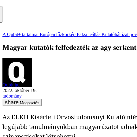
A Qubit+ tartalmai
Európai tűzkörkép
Paksi leállás
Kutatóhálózati jö
Magyar kutatók felfedezték az agy serkentő
Qubit.hu
2022. október 19.
tudomány
Megosztás
Az ELKH Kísérleti Orvostudományi Kutatóintéze
legújabb tanulmányukban magyarázatot adnak 
szinapszisokat létrehozni.