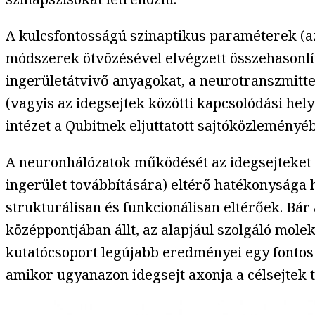
A kulcsfontosságú szinaptikus paraméterek (aza
módszerek ötvözésével elvégzett összehasonlít
ingerületátvivő anyagokat, a neurotranszmitte
(vagyis az idegsejtek közötti kapcsolódási h
intézet a Qubitnek eljuttatott sajtóközleményé
A neuronhálózatok működését az idegsejteket 
ingerület továbbítására) eltérő hatékonysága 
strukturálisan és funkcionálisan eltérőek. Bár
középpontjában állt, az alapjául szolgáló mole
kutatócsoport legújabb eredményei egy fontos 
amikor ugyanazon idegsejt axonja a célsejtek 