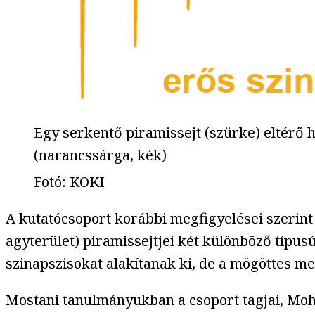
Egy serkentő piramissejt (szürke) eltérő h
(narancssárga, kék)
Fotó
:
KOKI
A kutatócsoport korábbi megfigyelései szerint
agyterület) piramissejtjei két különböző típu
szinapszisokat alakítanak ki, de a mögöttes m
Mostani tanulmányukban a csoport tagjai, Mo