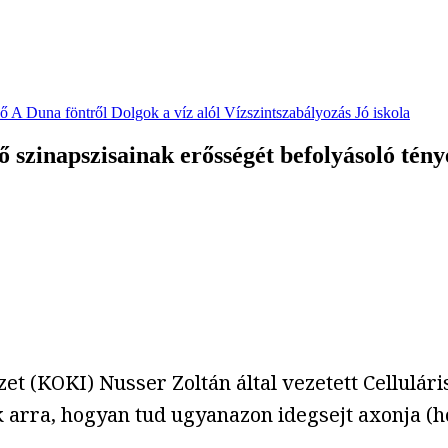
vő
A Duna föntről
Dolgok a víz alól
Vízszintszabályozás
Jó iskola
 szinapszisainak erősségét befolyásoló tén
t (KOKI) Nusser Zoltán által vezetett Cellulár
arra, hogyan tud ugyanazon idegsejt axonja (h