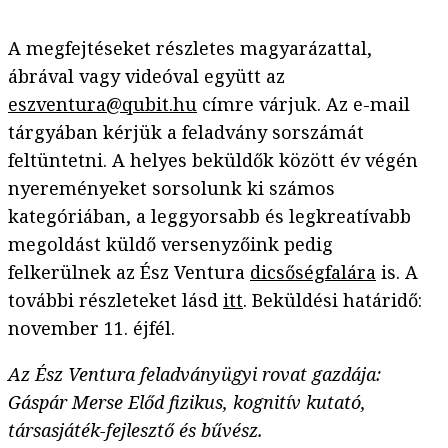
A megfejtéseket részletes magyarázattal,
ábrával vagy videóval együtt az
eszventura@qubit.hu
címre várjuk. Az e-mail
tárgyában kérjük a feladvány sorszámát
feltüntetni. A helyes beküldők között év végén
nyereményeket sorsolunk ki számos
kategóriában, a leggyorsabb és legkreatívabb
megoldást küldő versenyzőink pedig
felkerülnek az Ész Ventura
dicsőségfalára
is. A
további részleteket lásd
itt
. Beküldési határidő:
november 11. éjfél.
Az Ész Ventura feladványügyi rovat gazdája:
Gáspár Merse Előd fizikus, kognitív kutató,
társasjáték-fejlesztő és bűvész.