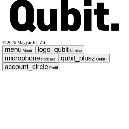
©
2026
Magyar Jeti Zrt.
Menü
Címlap
Podcast
Qubit+
Profil