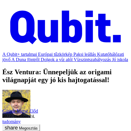
A Qubit+ tartalmai
Európai tűzkörkép
Paksi leállás
Kutatóhálózati
jövő
A Duna föntről
Dolgok a víz alól
Vízszintszabályozás
Jó iskola
Ész Ventura: Ünnepeljük az origami
világnapját egy jó kis hajtogatással!
Gáspár Merse Előd
2022. október 24.
tudomány
Megosztás