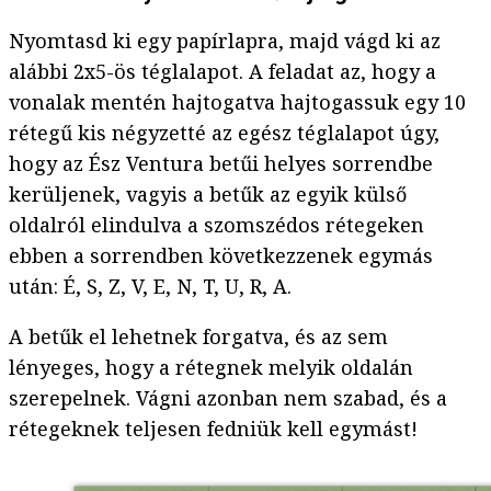
Nyomtasd ki egy papírlapra, majd vágd ki az
alábbi 2x5-ös téglalapot. A feladat az, hogy a
vonalak mentén hajtogatva hajtogassuk egy 10
rétegű kis négyzetté az egész téglalapot úgy,
hogy az Ész Ventura betűi helyes sorrendbe
kerüljenek, vagyis a betűk az egyik külső
oldalról elindulva a szomszédos rétegeken
ebben a sorrendben következzenek egymás
után: É, S, Z, V, E, N, T, U, R, A.
A betűk el lehetnek forgatva, és az sem
lényeges, hogy a rétegnek melyik oldalán
szerepelnek. Vágni azonban nem szabad, és a
rétegeknek teljesen fedniük kell egymást!