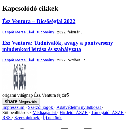
Kapcsolódó cikkek
Ész Ventura – Dicsőségfal 2022
Gáspár Merse Előd
tudomány
2022. február 8.
Ész Ventura: Tudnivalók, avagy a pontverseny
mindenkori leírása és szabályzata
Gáspár Merse Előd
tudomány
2022. október 17.
origami
világnap
Ész Ventura
fejtörő
Megosztás
Impresszum
Szerzői jogok
Adatvédelmi nyilatkozat
Sütibeállítások
Médiaajánlat
Hirdetői ÁSZF
Támogatói ÁSZF
RSS
Szerzőinknek
Írj nekünk