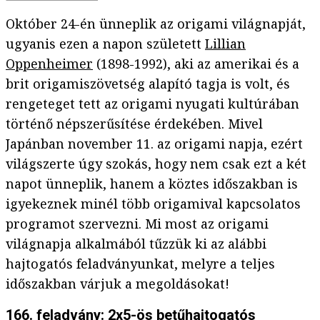
Október 24-én ünneplik az origami világnapját,
ugyanis ezen a napon született
Lillian
Oppenheimer
(1898-1992), aki az amerikai és a
brit origamiszövetség alapító tagja is volt, és
rengeteget tett az origami nyugati kultúrában
történő népszerűsítése érdekében. Mivel
Japánban november 11. az origami napja, ezért
világszerte úgy szokás, hogy nem csak ezt a két
napot ünneplik, hanem a köztes időszakban is
igyekeznek minél több origamival kapcsolatos
programot szervezni. Mi most az origami
világnapja alkalmából tűzzük ki az alábbi
hajtogatós feladványunkat, melyre a teljes
időszakban várjuk a megoldásokat!
166. feladvány: 2x5-ös betűhajtogatós