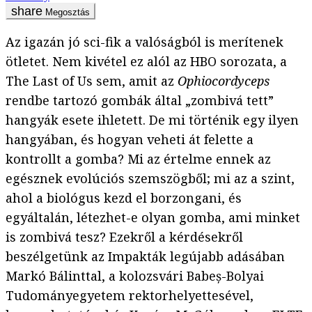
Megosztás
Az igazán jó sci-fik a valóságból is merítenek
ötletet. Nem kivétel ez alól az HBO sorozata, a
The Last of Us sem, amit az
Ophiocordyceps
rendbe tartozó gombák által „zombivá tett”
hangyák esete ihletett. De mi történik egy ilyen
hangyában, és hogyan veheti át felette a
kontrollt a gomba? Mi az értelme ennek az
egésznek evolúciós szemszögből; mi az a szint,
ahol a biológus kezd el borzongani, és
egyáltalán, létezhet-e olyan gomba, ami minket
is zombivá tesz? Ezekről a kérdésekről
beszélgetünk az Impakták legújabb adásában
Markó Bálinttal, a kolozsvári Babeș-Bolyai
Tudományegyetem rektorhelyettesével,