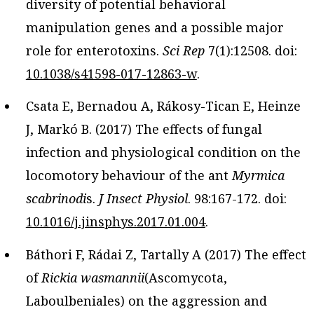
diversity of potential behavioral
manipulation genes and a possible major
role for enterotoxins.
Sci Rep
7(1):12508. doi:
10.1038/s41598-017-12863-w
.
Csata E, Bernadou A, Rákosy-Tican E, Heinze
J, Markó B. (2017) The effects of fungal
infection and physiological condition on the
locomotory behaviour of the ant
Myrmica
scabrinodi
s.
J Insect Physiol
. 98:167-172. doi:
10.1016/j.jinsphys.2017.01.004
.
Báthori F, Rádai Z, Tartally A (2017) The effect
of
Rickia wasmannii
(Ascomycota,
Laboulbeniales) on the aggression and