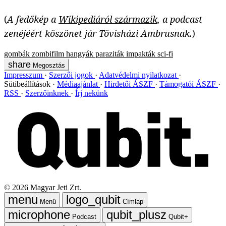
(
A fedőkép a
Wikipediáról származik
, a podcast
zenéjéért köszönet jár Tövisházi Ambrusnak.
)
gombák
zombifilm
hangyák
paraziták
impakták
sci-fi
Megosztás
Impresszum
Szerzői jogok
Adatvédelmi nyilatkozat
Sütibeállítások
Médiaajánlat
Hirdetői ÁSZF
Támogatói ÁSZF
RSS
Szerzőinknek
Írj nekünk
©
2026
Magyar Jeti Zrt.
Menü
Címlap
Podcast
Qubit+