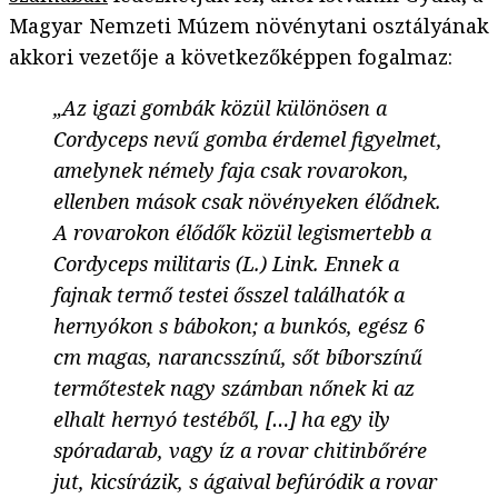
Magyar Nemzeti Múzem növénytani osztályának
akkori vezetője a következőképpen fogalmaz:
„Az igazi gombák közül különösen a
Cordyceps nevű gomba érdemel figyelmet,
amelynek némely faja csak rovarokon,
ellenben mások csak növényeken élődnek.
A rova
rokon élődők közül legismertebb a
Cordyceps militaris (L.) Link
. Ennek a
fajnak termő testei ősszel találhatók a
hernyókon s bábokon; a bunkós, egész 6
cm magas, narancsszínű, sőt bíborszínű
termőtestek nagy számban nőnek ki az
elhalt hernyó testéből, […] ha egy ily
spóradarab, vagy íz a rovar chitinbőrére
jut, kicsírázik, s ágaival befúródik a rovar