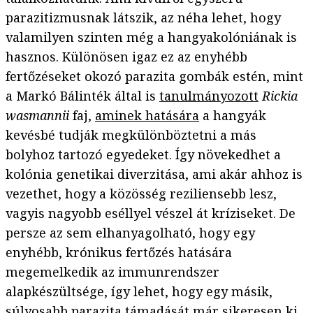
parazitizmusnak látszik, az néha lehet, hogy
valamilyen szinten még a hangyakolóniának is
hasznos. Különösen igaz ez az enyhébb
fertőzéseket okozó parazita gombák estén, mint
a Markó Bálinték által is
tanulmányozott
Rickia
wasmannii
faj,
aminek hatására
a hangyák
kevésbé tudják megkülönböztetni a más
bolyhoz tartozó egyedeket. Így növekedhet a
kolónia genetikai diverzitása, ami akár ahhoz is
vezethet, hogy a közösség reziliensebb lesz,
vagyis nagyobb eséllyel vészel át kríziseket. De
persze az sem elhanyagolható, hogy egy
enyhébb, krónikus fertőzés hatására
megemelkedik az immunrendszer
alapkészültsége, így lehet, hogy egy másik,
súlyosabb parazita támadását már sikeresen ki