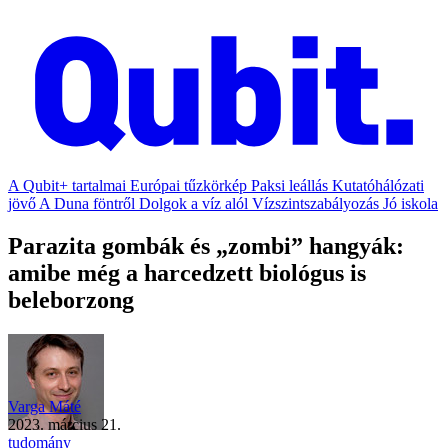
A Qubit+ tartalmai
Európai tűzkörkép
Paksi leállás
Kutatóhálózati
jövő
A Duna föntről
Dolgok a víz alól
Vízszintszabályozás
Jó iskola
Parazita gombák és „zombi” hangyák:
amibe még a harcedzett biológus is
beleborzong
Varga Máté
2023. március 21.
tudomány