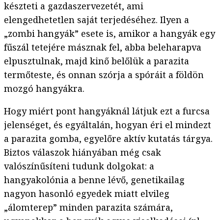
készteti a gazdaszervezetét, ami
elengedhetetlen saját terjedéséhez. Ilyen a
„zombi hangyák” esete is, amikor a hangyák egy
fűszál tetejére másznak fel, abba beleharapva
elpusztulnak, majd kinő belőlük a parazita
termőteste, és onnan szórja a spóráit a földön
mozgó hangyákra.
Hogy miért pont hangyáknál látjuk ezt a furcsa
jelenséget, és egyáltalán, hogyan éri el mindezt
a parazita gomba, egyelőre aktív kutatás tárgya.
Biztos válaszok hiányában még csak
valószínűsíteni tudunk dolgokat: a
hangyakolónia a benne lévő, genetikailag
nagyon hasonló egyedek miatt elvileg
„álomterep” minden parazita számára,