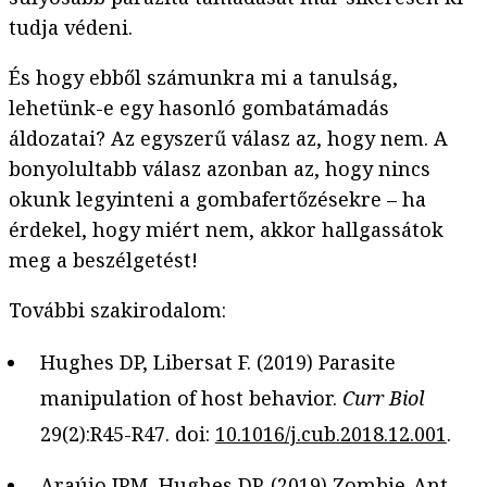
tudja védeni.
És hogy ebből számunkra mi a tanulság,
lehetünk-e egy hasonló gombatámadás
áldozatai? Az egyszerű válasz az, hogy nem. A
bonyolultabb válasz azonban az, hogy nincs
okunk legyinteni a gombafertőzésekre – ha
érdekel, hogy miért nem, akkor hallgassátok
meg a beszélgetést!
További szakirodalom:
Hughes DP, Libersat F. (2019) Parasite
manipulation of host behavior.
Curr Biol
29(2):R45-R47. doi:
10.1016/j.cub.2018.12.001
.
Araújo JPM, Hughes DP. (2019) Zombie-Ant