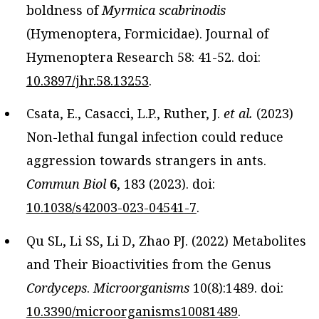
boldness of
Myrmica scabrinodis
(Hymenoptera, Formicidae). Journal of
Hymenoptera Research 58: 41-52. doi:
10.3897/jhr.58.13253
.
Csata, E., Casacci, L.P., Ruther, J.
et al.
(2023)
Non-lethal fungal infection could reduce
aggression towards strangers in ants.
Commun Biol
6
, 183 (2023). doi:
10.1038/s42003-023-04541-7
.
Qu SL, Li SS, Li D, Zhao PJ. (2022) Metabolites
and Their Bioactivities from the Genus
Cordyceps
.
Microorganisms
10(8):1489. doi:
10.3390/microorganisms10081489
.