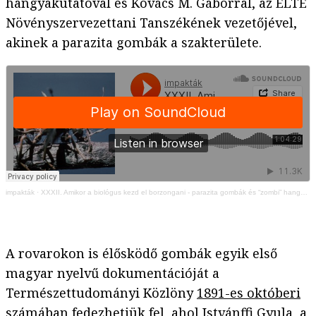
hangyakutatóval és Kovács M. Gáborral, az ELTE
Növényszervezettani Tanszékének vezetőjével,
akinek a parazita gombák a szakterülete.
impakták
·
XXXII. Amikor a biológus kezd el borzongani - parazita gombák és “zombi” hangyák
A rovarokon is élősködő gombák egyik első
magyar nyelvű dokumentációját a
Természettudományi Közlöny
1891-es októberi
számában
fedezhetjük fel, ahol Istvánffi Gyula, a