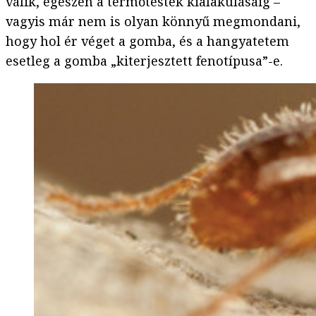
válik, egészen a termőtestek kialakulásáig –
vagyis már nem is olyan könnyű megmondani,
hogy hol ér véget a gomba, és a hangyatetem
esetleg a gomba „kiterjesztett fenotípusa”-e.