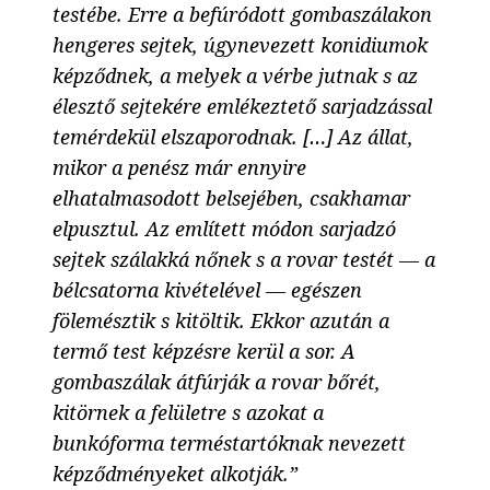
testébe. Erre a befúródott gombaszálakon
hengeres sejtek, úgynevezett konidiumok
képződnek, a melyek a vérbe jutnak s az
élesztő sejtekére emlékeztető sarjadzással
temérdekül elszaporodnak. […] Az állat,
mikor a penész már ennyire
elhatalmasodott belsejében, csakhamar
elpusztul. Az említett módon sarjadzó
sejtek szálakká nőnek s a rovar testét — a
bélcsatorna kivételével — egészen
fölemésztik s kitöltik. Ekkor azután a
termő test képzésre kerül a sor. A
gombaszálak átfúrják a rovar bőrét,
kitörnek a felületre s azokat a
bunkóforma terméstartóknak nevezett
képződményeket alkotják.
”