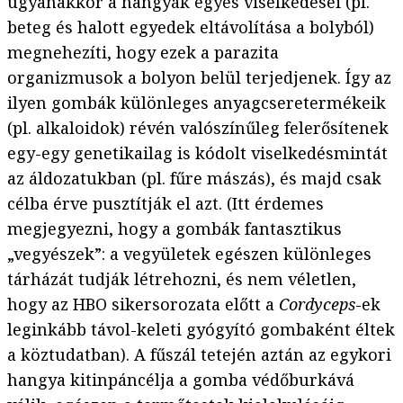
ugyanakkor a hangyák egyes viselkedései (pl.
beteg és halott egyedek eltávolítása a bolyból)
megnehezíti, hogy ezek a parazita
organizmusok a bolyon belül terjedjenek. Így az
ilyen gombák különleges anyagcseretermékeik
(pl. alkaloidok) révén valószínűleg felerősítenek
egy-egy genetikailag is kódolt viselkedésmintát
az áldozatukban (pl. fűre mászás), és majd csak
célba érve pusztítják el azt. (Itt érdemes
megjegyezni, hogy a gombák fantasztikus
„vegyészek”: a vegyületek egészen különleges
tárházát tudják létrehozni, és nem véletlen,
hogy az HBO sikersorozata előtt a
Cordyceps
-ek
leginkább távol-keleti gyógyító gombaként éltek
a köztudatban). A fűszál tetején aztán az egykori
hangya kitinpáncélja a gomba védőburkává