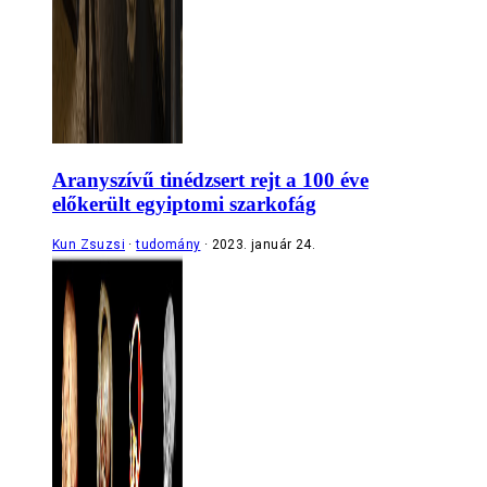
Aranyszívű tinédzsert rejt a 100 éve
előkerült egyiptomi szarkofág
Kun Zsuzsi
tudomány
2023. január 24.