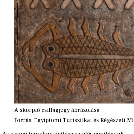
A skorpió csillagjegy ábrázolása
Forrás
:
Egyiptomi Turisztikai és Régészeti M
Az esznai templom építése az időszámításunk