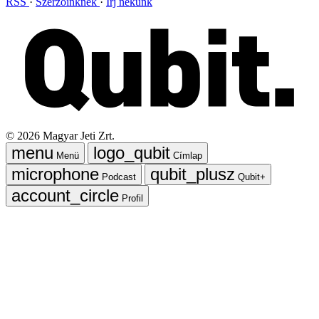
RSS
Szerzőinknek
Írj nekünk
©
2026
Magyar Jeti Zrt.
Menü
Címlap
Podcast
Qubit+
Profil