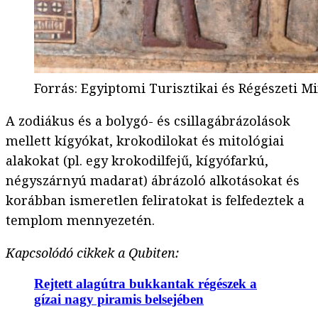
Forrás
:
Egyiptomi Turisztikai és Régészeti M
A zodiákus és a bolygó- és csillagábrázolások
mellett kígyókat, krokodilokat és mitológiai
alakokat (pl. egy krokodilfejű, kígyófarkú,
négyszárnyú madarat) ábrázoló alkotásokat és
korábban ismeretlen feliratokat is felfedeztek a
templom mennyezetén.
Kapcsolódó cikkek a Qubiten:
Rejtett alagútra bukkantak régészek a
gízai nagy piramis belsejében