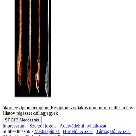
ókori egyiptom
templom
Egyiptom
zodiákus
dombormű
falfestmény
állatöv
régészet
csillagjegyek
Megosztás
Impresszum
Szerzői jogok
Adatvédelmi nyilatkozat
Sütibeállítások
Médiaajánlat
Hirdetői ÁSZF
Támogatói ÁSZF