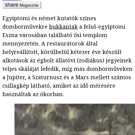
Megosztás
Egyiptomi és német kutatók színes
domborművekre
bukkantak
a felső-egyiptomi
Eszna városában található ősi templom
mennyezetén. A restaurátorok által
helyreállított, körülbelül kétezer éve készült
alkotások az égbolt állatövi (zodiákus) jegyeinek
teljes skáláját lefedik, míg más domborműveken
a Jupiter, a Szaturnusz és a Mars mellett számos
csillagkép látható, amiket az idő mérésére
használtak az ókorban.