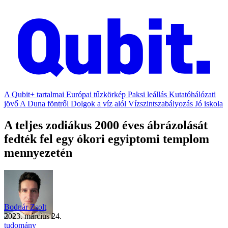
A Qubit+ tartalmai
Európai tűzkörkép
Paksi leállás
Kutatóhálózati
jövő
A Duna föntről
Dolgok a víz alól
Vízszintszabályozás
Jó iskola
A teljes zodiákus 2000 éves ábrázolását
fedték fel egy ókori egyiptomi templom
mennyezetén
Bodnár Zsolt
2023. március 24.
tudomány