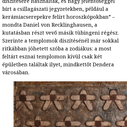
díszítésére használták, és nagy jelentőséggel
bírt a csillagászati jegyzetekben, például a
kerámiacserepekre felírt horoszkópokban” –
mondta Daniel von Recklinghausen, a
kutatásban részt vevő másik tübingeni régész.
Szerinte a templomok díszítésénél már sokkal
ritkábban jöhetett szóba a zodiákus: a most
feltárt esznai templomon kívül csak két
épületben találtak ilyet, mindkettőt Dendera
városában.