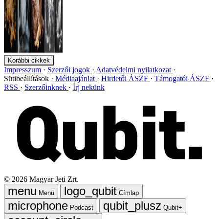
Korábbi cikkek
Impresszum
Szerzői jogok
Adatvédelmi nyilatkozat
Sütibeállítások
Médiaajánlat
Hirdetői ÁSZF
Támogatói ÁSZF
RSS
Szerzőinknek
Írj nekünk
©
2026
Magyar Jeti Zrt.
Menü
Címlap
Podcast
Qubit+