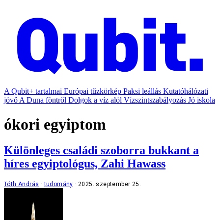
A Qubit+ tartalmai
Európai tűzkörkép
Paksi leállás
Kutatóhálózati
jövő
A Duna föntről
Dolgok a víz alól
Vízszintszabályozás
Jó iskola
ókori egyiptom
Különleges családi szoborra bukkant a
híres egyiptológus, Zahi Hawass
Tóth András
tudomány
2025. szeptember 25.