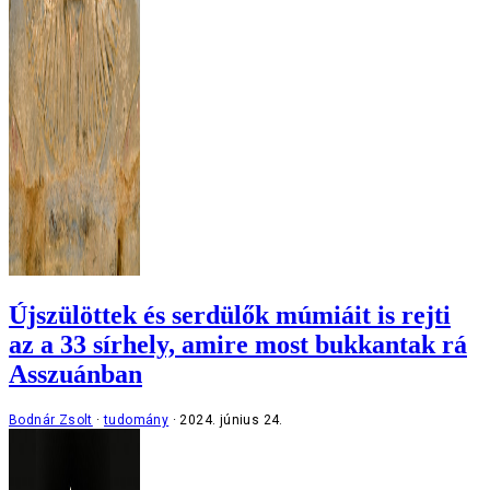
Újszülöttek és serdülők múmiáit is rejti
az a 33 sírhely, amire most bukkantak rá
Asszuánban
Bodnár Zsolt
tudomány
2024. június 24.