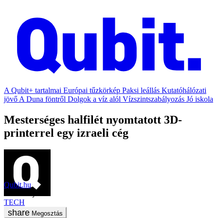
A Qubit+ tartalmai
Európai tűzkörkép
Paksi leállás
Kutatóhálózati
jövő
A Duna föntről
Dolgok a víz alól
Vízszintszabályozás
Jó iskola
Mesterséges halfilét nyomtatott 3D-
printerrel egy izraeli cég
Qubit.hu
2023. május 6.
TECH
Megosztás