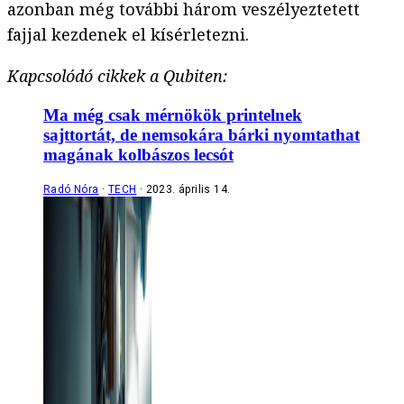
azonban még további három veszélyeztetett
fajjal kezdenek el kísérletezni.
Kapcsolódó cikkek a Qubiten:
Ma még csak mérnökök printelnek
sajttortát, de nemsokára bárki nyomtathat
magának kolbászos lecsót
Radó Nóra
TECH
2023. április 14.