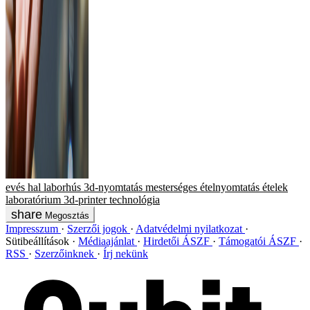
evés
hal
laborhús
3d-nyomtatás
mesterséges
ételnyomtatás
ételek
laboratórium
3d-printer
technológia
Megosztás
Impresszum
Szerzői jogok
Adatvédelmi nyilatkozat
Sütibeállítások
Médiaajánlat
Hirdetői ÁSZF
Támogatói ÁSZF
RSS
Szerzőinknek
Írj nekünk