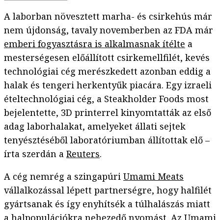
A laborban növesztett marha- és csirkehús már
nem újdonság, tavaly novemberben az FDA már
emberi fogyasztásra is alkalmasnak ítélte
a
mesterségesen előállított csirkemellfilét, kevés
technológiai cég merészkedett azonban eddig a
halak és tengeri herkentyűk piacára. Egy izraeli
ételtechnológiai cég, a Steakholder Foods most
bejelentette, 3D printerrel kinyomtatták az első
adag laborhalakat, amelyeket állati sejtek
tenyésztéséből laboratóriumban állítottak elő –
írta szerdán a
Reuters
.
A cég nemrég a szingapúri
Umami Meats
vállalkozással lépett partnerségre, hogy halfilét
gyártsanak és így enyhítsék a túlhalászás miatt
a halpopulációkra nehezedő nyomást. Az Umami