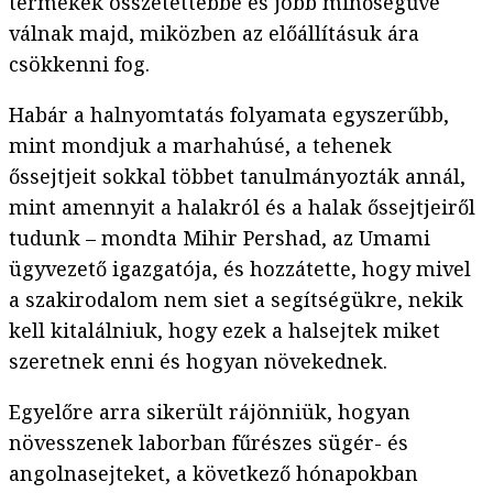
termékek összetettebbé és jobb minőségűvé
válnak majd, miközben az előállításuk ára
csökkenni fog.
Habár a halnyomtatás folyamata egyszerűbb,
mint mondjuk a marhahúsé, a tehenek
őssejtjeit sokkal többet tanulmányozták annál,
mint amennyit a halakról és a halak őssejtjeiről
tudunk – mondta Mihir Pershad, az Umami
ügyvezető igazgatója, és hozzátette, hogy mivel
a szakirodalom nem siet a segítségükre, nekik
kell kitalálniuk, hogy ezek a halsejtek miket
szeretnek enni és hogyan növekednek.
Egyelőre arra sikerült rájönniük, hogyan
növesszenek laborban fűrészes sügér- és
angolnasejteket, a következő hónapokban