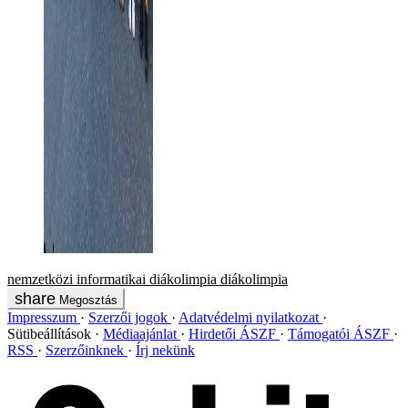
nemzetközi informatikai diákolimpia
diákolimpia
Megosztás
Impresszum
Szerzői jogok
Adatvédelmi nyilatkozat
Sütibeállítások
Médiaajánlat
Hirdetői ÁSZF
Támogatói ÁSZF
RSS
Szerzőinknek
Írj nekünk