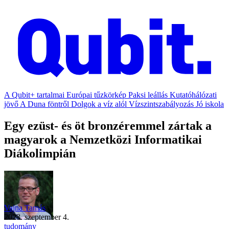
A Qubit+ tartalmai
Európai tűzkörkép
Paksi leállás
Kutatóhálózati
jövő
A Duna föntről
Dolgok a víz alól
Vízszintszabályozás
Jó iskola
Egy ezüst- és öt bronzéremmel zártak a
magyarok a Nemzetközi Informatikai
Diákolimpián
Vajna Tamás
2023. szeptember 4.
tudomány