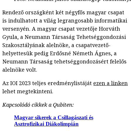
Rendező országként két négyfős magyar csapat
is indulhatott
a világ legrangosabb informatikai
versenyén.
A magyar csapat vezetője Horváth
Gyula, a Neumann Társaság Tehetséggondozási
Szakosztályának alelnöke, a csapatvezető-
helyettesük pedig Erdősné Németh Ágnes, a
Neumann Társaság tehetséggondozásért felelős
alelnöke volt.
Az IOI 2023 teljes eredménylistáját
ezen a linken
lehet megtekinteni.
Kapcsolódó cikkek a Qubiten:
Magyar sikerek a Csillagászati és
Asztrofizikai Diákolimpián